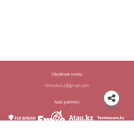
Obratnaя svяzь:
tilmedia.kz@gmail.com
Naši partnerı: