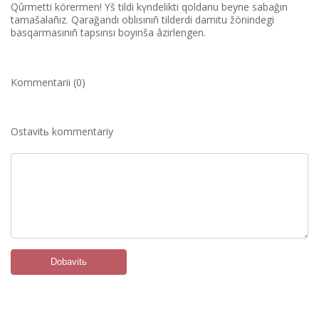
Qûrmettі körermen! Үš tіldі kүndelіktі qoldanu beyne sabağın
tamašalañız. Qarağandı oblısınıñ tіlderdі damıtu žönіndegі
basqarmasınıñ tapsırısı boyınša âzіrlengen.
Kommentarii (0)
Ostavitь kommentariy
Dobavitь