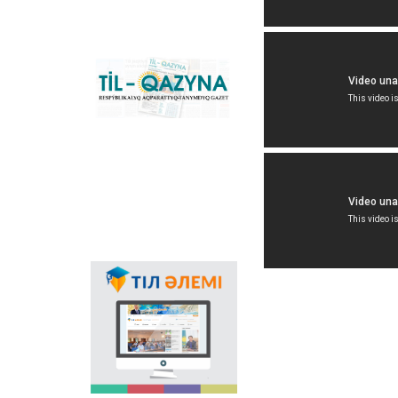
grafikasına köšu
үderіsіn sүyemeldeytіn
negіzgі ûlttıq portal.
Konverter
bağdarlamasınıñ
«Til-Qazyna»
Windows-qa arnalğan
respublikalıq
offline-nûsqasın, MS
aqparattıq-tanımdıq
Office paketіne
gazetі
arnalğan qosımšalardı,
plaginderdі žâne
Android, iOS
platformalarına
arnalğan mobilьdі
qosımšaların žүktep
aluğa boladı.
Memlekettіk tіldіñ
qoldanıs aяsınıñ
keñeюіnde ğalamtor
arqılı tіldі
nasihattaudıñ mañızı
asa zor. Elіmіzdegі osı
bağıttağı alğašqı žoba -
"Tіl âlemі" portalı