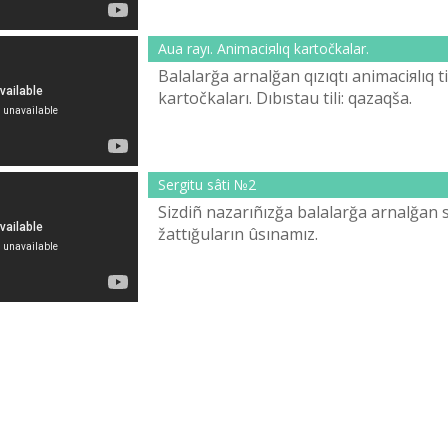
Aua rayı. Animaciяlıq kartočkalar.
Balalarğa arnalğan qızıqtı animaciяlıq tі
kartočkaları. Dıbıstau tіlі: qazaqša.
Sergіtu sâtі №2
Sіzdіñ nazarıñızğa balalarğa arnalğan 
žattığuların ûsınamız.