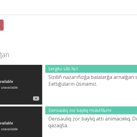
lğan
Sergіtu sâtі №1
Sіzdіñ nazarıñızğa balalarğa arnalğan 
žattığuların ûsınamız.
Densaulıq zor baylıq mulьtfilьmі
Densaulıq zor baylıq attı animaciяlıq. Dıb
qazaqša.