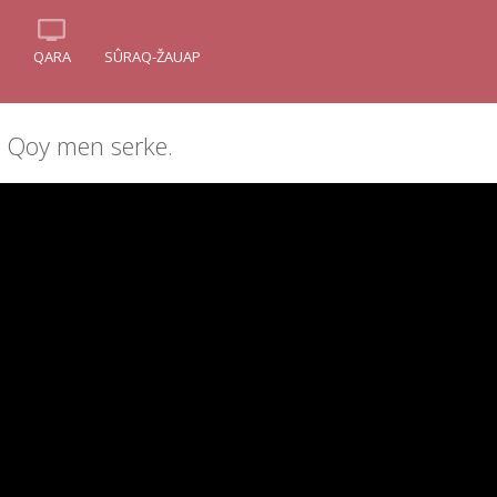
QARA
SÛRAQ-ŽAUAP
. Qoy men serke.