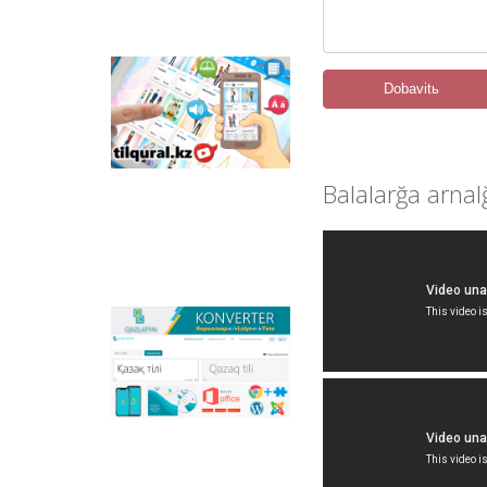
ornalastırılğan.
Tilqural.kz –
Dobavitь
memlekettіk tіldі
deñgeylep үyrenuge
arnalğan veb-servis.
Saytta A1 deñgeyі
boyınša žaña âlіpbi
Balalarğa arna
men emle ereželerіn
žazu, oqudı
meñgertuge arnalğan
onlayn kurs
ornalastırılğan.
Qazlatyn.kz –
mâtіnderdі kirilden
latınğa žâne töte
žazuğa onlayn tүrde
sâykestendіretіn
köpfunkcionaldı
konverter žâne
Qazaqstandağı latın