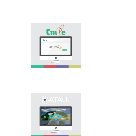
osınday özektі
mâselenі šešuge
arnalıp, tіl saяsatın
köpšіlіkke
nasihattauğa žâne
«Emle.kz» эlektrondıq
tanıstıruğa үlesіn
bazası qazaq tіlіnіñ
qosadı.
orfografiяsına
arnalğan. Bûl bazada
qazaq tіlіnіñ
qoldanıstağı bekіtіlgen
orfografiяlıq sözdіgі,
orfografiяlıq ereželer,
osı salağa baylanıstı
ğılımi âdebietter
berіlgen.
Onomastikalıq
эlektrondıq bazanı
ašudıñ negіzgі maqsatı
- elіmіzdіñ
öñіrlerіndegі köše,
eldіmeken,
mekemeler men tүrlі