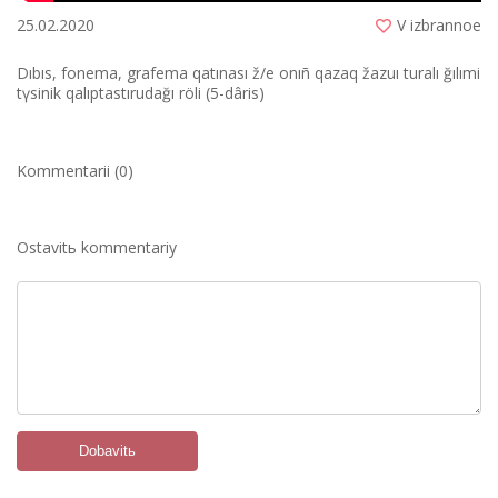
25.02.2020
V izbrannoe
Dıbıs, fonema, grafema qatınası ž/e onıñ qazaq žazuı turalı ğılımi
tүsіnіk qalıptastırudağı rölі (5-dârіs)
Kommentarii (0)
Ostavitь kommentariy
Dobavitь