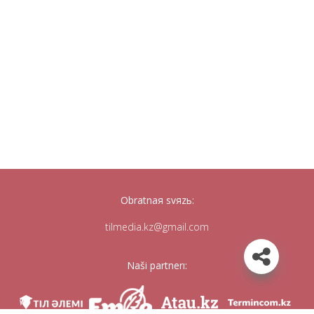
Obratnaя svяzь:
tilmedia.kz@gmail.com
Naši partnerı: