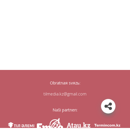
Obratnaя svяzь:
tilmedia.kz@gmail.com
Naši partnerı: