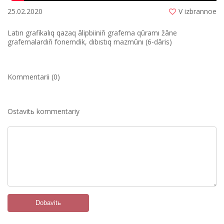
25.02.2020
V izbrannoe
Latın grafikalıq qazaq âlіpbiіnіñ grafema qûramı žâne
grafemalardıñ fonemdіk, dıbıstıq mazmûnı (6-dârіs)
Kommentarii (0)
Ostavitь kommentariy
Dobavitь