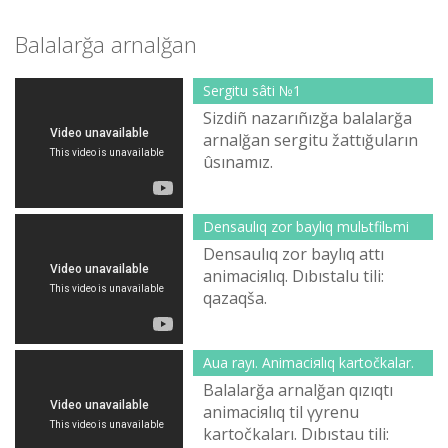
Balalarğa arnalğan
Sergіtu sâtі №1
Sіzdіñ nazarıñızğa balalarğa
arnalğan sergіtu žattığuların
ûsınamız.
Densaulıq zor baylıq mulьtfilьmі
Densaulıq zor baylıq attı
animaciяlıq. Dıbıstalu tіlі:
qazaqša.
Aua rayı. Animaciяlıq kartočkalar.
Balalarğa arnalğan qızıqtı
animaciяlıq tіl үyrenu
kartočkaları. Dıbıstau tіlі: