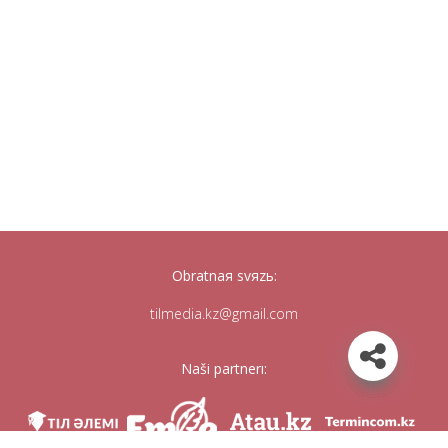
Obratnaя svяzь:
tilmedia.kz@gmail.com
Naši partnerı: