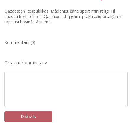
Qazaqstan Respublikası Mâdeniet žâne sport ministrlіgі Tіl
saяsatı komitetі «Tіl-Qazına» ûlttıq ğılımi-praktikalıq ortalığınıñ
tapsırısı boyınša âzіrlendі
Kommentarii (0)
Ostavitь kommentariy
Dobavitь