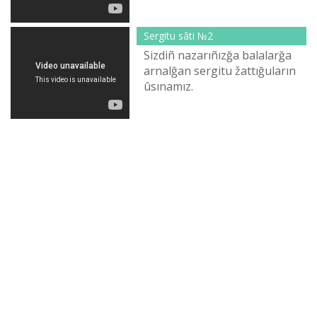
qazaqša.
Sergіtu sâtі №2
Sіzdіñ nazarıñızğa balalarğa
arnalğan sergіtu žattığuların
ûsınamız.