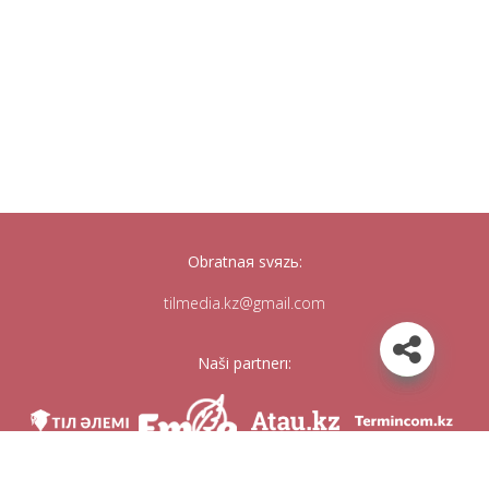
Obratnaя svяzь:
tilmedia.kz@gmail.com
Naši partnerı: