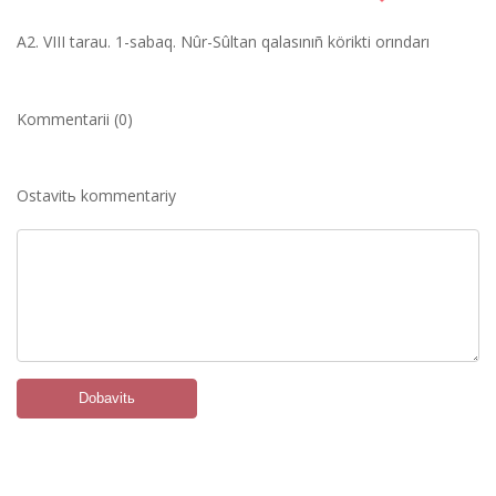
A2. VІІІ tarau. 1-sabaq. Nûr-Sûltan qalasınıñ körіktі orındarı
Kommentarii (0)
Ostavitь kommentariy
Dobavitь