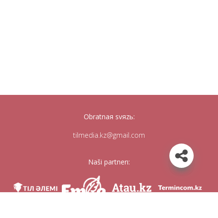
Obratnaя svяzь:
tilmedia.kz@gmail.com
Naši partnerı: