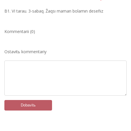
B1. VІ tarau. 3-sabaq. Žaqsı maman bolamın deseñіz
Kommentarii (0)
Ostavitь kommentariy
Dobavitь