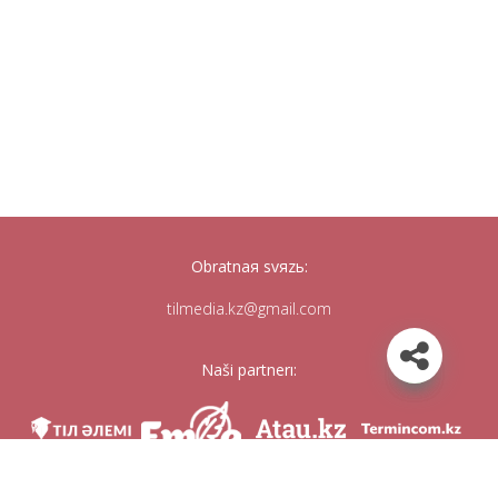
Obratnaя svяzь:
tilmedia.kz@gmail.com
Naši partnerı: