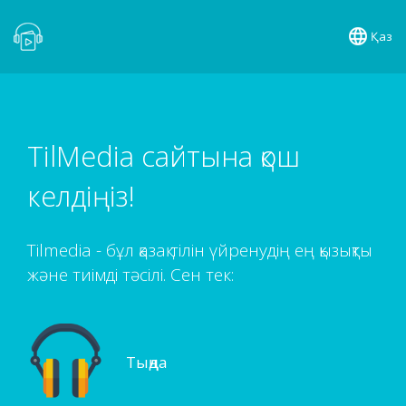
Қаз
TilMedia сайтына қош
келдіңіз!
Tilmedia - бұл қазақ тілін үйренудің ең қызықты
және тиімді тәсілі. Сен тек:
Тыңда