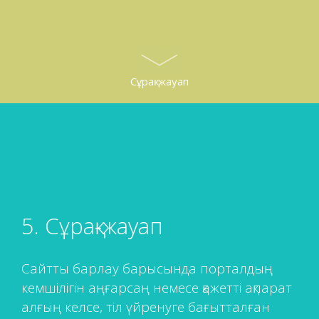
Сұрақ-жауап
5. Сұрақ-жауап
Сайтты барлау барысында порталдың
кемшілігін аңғарсаң немесе қажетті ақпарат
алғың келсе, тіл үйренуге бағытталған