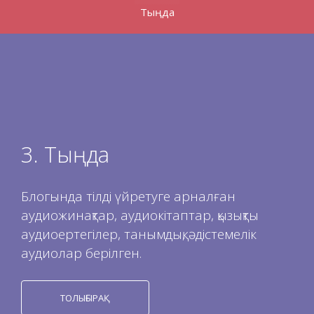
Тыңда
3. Тыңда
Блогында тілді үйретуге арналған
аудиожинақтар, аудиокітаптар, қызықты
аудиоертегілер, танымдық, әдістемелік
аудиолар берілген.
ТОЛЫҒЫРАҚ