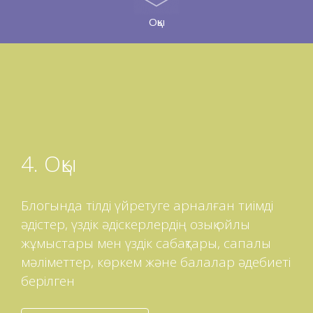
Оқы
4. Оқы
Блогында тілді үйретуге арналған тиімді
әдістер, үздік әдіскерлердің озық ойлы
жұмыстары мен үздік сабақтары, сапалы
мәліметтер, көркем және балалар әдебиеті
берілген