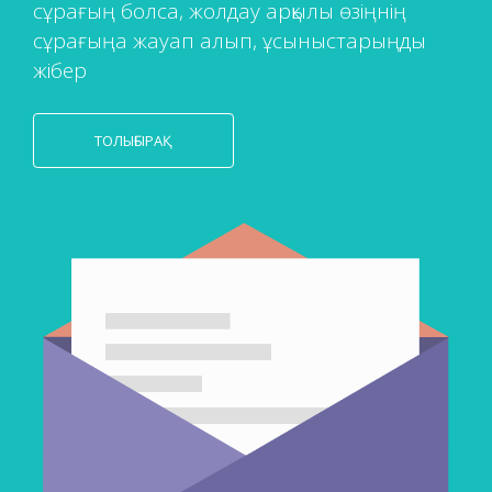
сұрағың болса, жолдау арқылы өзіңнің
сұрағыңа жауап алып, ұсыныстарыңды
жібер
ТОЛЫҒЫРАҚ