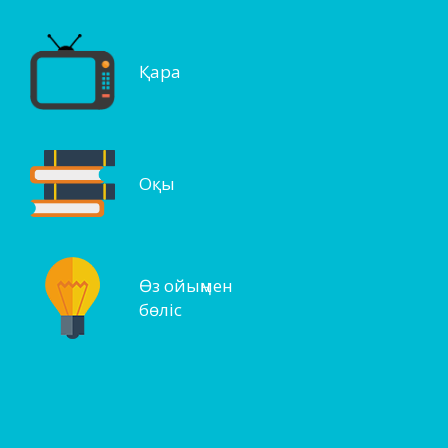
Қара
Оқы
Өз ойыңмен
бөліс