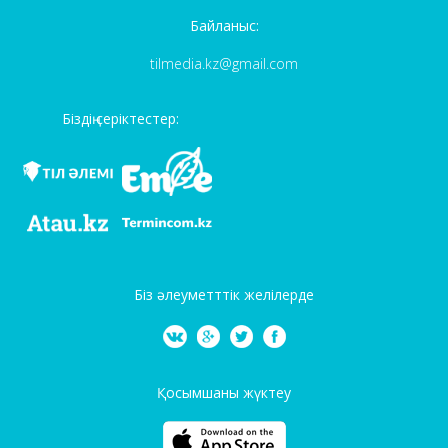
Байланыс:
tilmedia.kz@gmail.com
Біздің серіктестер:
Біз әлеуметттік желілерде
Қосымшаны жүктеу