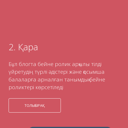
2. Қара
Бұл блогта бейне ролик арқылы тілді
үйретудің түрлі әдістері және қосымша
балаларға арналған танымдық бейне
роликтері көрсетіледі
ТОЛЫҒЫРАҚ