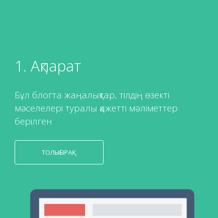
1. Ақпарат
Бұл блогта жаңалықтар, тілдің өзекті
мәселелері туралы қажетті мәліметтер
берілген
ТОЛЫҒЫРАҚ