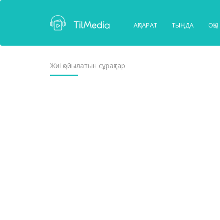
АҚПАРАТ
ТЫҢДА
ОҚЫ
Жиі қойылатын сұрақтар