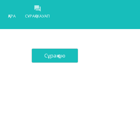
ҚАРА
СҰРАҚ-ЖАУАП
Cұрақ қою