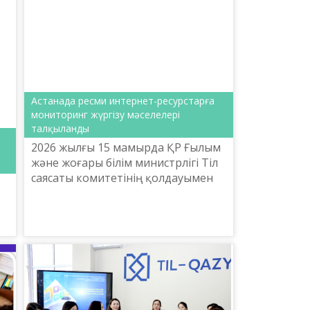
Астанада ресми интернет-ресурстарға
мониторинг жүргізу мәселелері
талқыланды
2026 жылғы 15 мамырда ҚР Ғылым
және жоғары білім министрлігі Тіл
саясаты комитетінің қолдауымен
Ш.Шаяхметов атындағы «Тіл-
Қазына» ұлттық ғылыми-
практикалық орталығы «Ресми
инт...