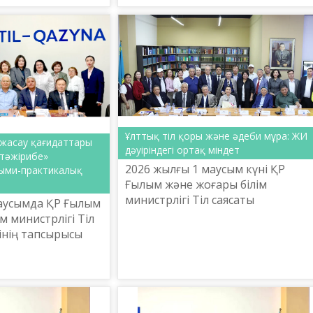
орталығының ұйымдастыруымен
лымдары бас
«Көпшілік алдында сөй...
тада
...
Ұлттық тіл қоры және әдеби мұра: ЖИ
к жасау қағидаттары
дәуіріндегі ортақ міндет
тәжірибе»
2026 жылғы 1 маусым күні ҚР
ыми-практикалық
Ғылым және жоғары білім
министрлігі Тіл саясаты
аусымда ҚР Ғылым
комитетінің Ш. Шаяхметов
м министрлігі Тіл
атындағы «Тіл-Қазына» ұлттық
інің тапсырысы
ғылыми-практикалық
хметов атындағы
орталығында «Ұлттық тіл қо...
ттық ғылыми-
алығы «Н...