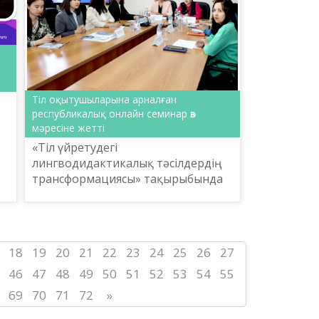
Тіл оқытушыларына арналған
республикалық онлайн семинар өз
мәресіне жетті
«Тіл үйретудегі
лингводидактикалық тәсілдердің
трансформациясы» тақырыбында
ұйымдастырылған бұл мазмұнды
шара еліміздің әр өңірінен
жиналған тіл оқыту
орталықтарының оқытушыла...
18
19
20
21
22
23
24
25
26
27
46
47
48
49
50
51
52
53
54
55
69
70
71
72
»