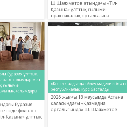
лыптастыруға кім
Ш.Шаяхметов атындағы «Тіл-
 ресми бекіті...
Қазына» ұлттық ғылыми-
практикалық орталығына
«Қазақстан»
телерадиокорпорациясының
Басқарма төрағасы Ернұр Бураха
бастаған делегация арнайы келді.
ағы Еуразия ұлттық
илолог ғалымдар мен
«Көпшілік алдында сөйлеу мәдениеті» ат
ық ғылыми-
республикалық курс басталды
лығының ғалымдары
2026 жылғы 18 маусымда Астана
қаласындағы «Қазмедиа
ындағы Еуразия
орталығында» Ш. Шаяхметов
тетінде филолог
атындағы «Тіл-Қазына» ұлттық
іл-Қазына» ұлттық
ғылыми-практикалық
алық