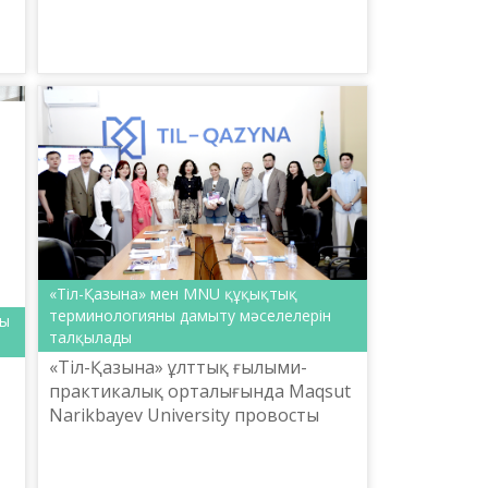
саясаты комитеті және Ш.
Шаяхметов атындағы «Тіл-
Қазына...
н
«Тіл-Қазына» мен MNU құқықтық
терминологияны дамыту мәселелерін
ты
талқылады
«Тіл-Қазына» ұлттық ғылыми-
практикалық орталығында Maqsut
Narikbayev University провосты
Анар Бауыржанқызы Ибраева,
Басқарма төрағасының ғылым,
инновациялар және жасанды