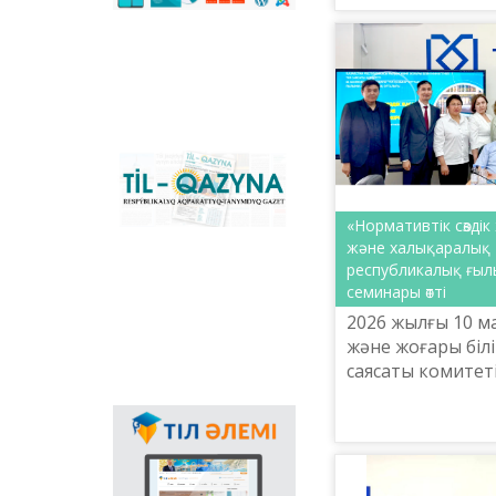
сәйкестендіретін
орталығының ға
көпфункционалды
қосты. Өткен ап
конвертер және
ұйымдастырылған 
Қазақстандағы латын
графикасына көшу
үдерісін сүйемелдейтін
негізгі ұлттық портал.
Конвертер
бағдарламасының
«Til-Qazyna»
Windows-қа арналған
республикалық
offline-нұсқасын, MS
ақпараттық-танымдық
Office пакетіне
«Нормативтік сөзді
газеті
арналған
және халықаралық 
қосымшаларды,
республикалық ғыл
плагиндерді және
семинары өтті
Android, iOS
2026 жылғы 10 м
платформаларына
арналған мобильді
және жоғары білі
қосымшаларын жүктеп
саясаты комитет
алуға болады.
бойынша Ш.Шая
«Тіл-Қазына» ұл
Мемлекеттік тілдің
практикалық орт
қолданыс аясының
кеңеюінде ғаламтор
арқылы тілді