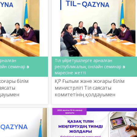
арналған
Тіл үйретушілерге арналған
йн семинар өз
республикалық онлайн семинар өз
мәресіне жетті
оғары білім
ҚР Ғылым және жоғары білім
саясаты
министрлігі Тіл саясаты
лдауымен
комитетінің қолдауымен
ындағы Тіл-
Ш.Шаяхметов атындағы Тіл-
ғылыми-
Қазына ұлттық ғылыми-
талығы
практикалық орталығы
Тіл үйретудегі
ұйымдастырған «Тіл үйретудегі
линг...