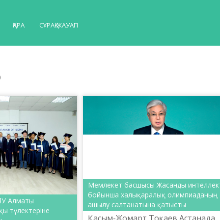
ҚАРА
СҰРАҚ-ЖАУАП
р
Мемлекет басшысы Жасанды интеллек
бойынша халықаралық олимпиаданың
ЯУ Алматы
ашылу салтанатына қатысты
ы түлектеріне
Қасым-Жомарт Тоқаев Астанада