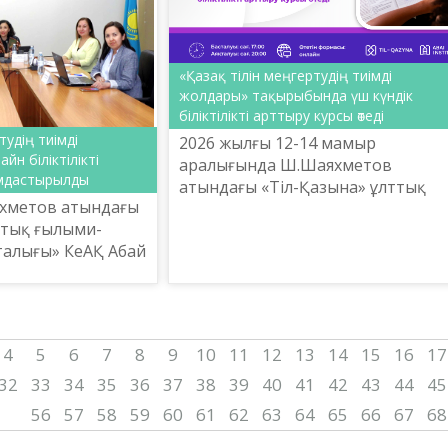
«Қазақ тілін меңгертудің тиімді
жолдары» тақырыбында үш күндік
біліктілікті арттыру курсы өтеді
тудің тиімді
2026 жылғы 12-14 мамыр
н біліктілікті
аралығында Ш.Шаяхметов
ымдастырылды
атындағы «Тіл-Қазына» ұлттық
хметов атындағы
ғылыми-практикалық орталығы
ттық ғылыми-
ұйымдастыруымен «Қазақ тілін
талығы» КеАҚ Абай
меңгертудің тиімді жолдары»
йымдастыруымен
тақырыбында үш ...
лығында «Қазақ
 тиімді жо...
4
5
6
7
8
9
10
11
12
13
14
15
16
17
32
33
34
35
36
37
38
39
40
41
42
43
44
45
56
57
58
59
60
61
62
63
64
65
66
67
68