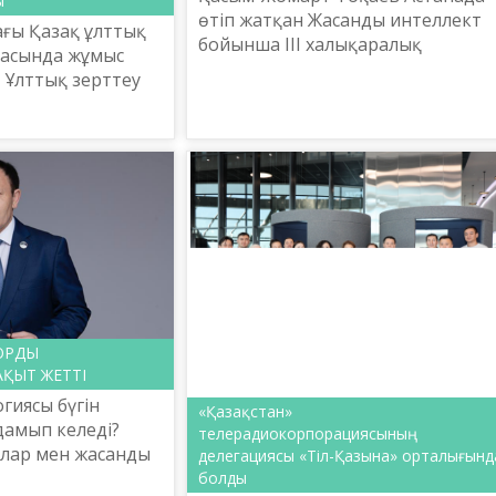
ы
өтіп жатқан Жасанды интеллект
ағы Қазақ ұлттық
бойынша ІІІ халықаралық
засында жұмыс
олимпиаданың ашылу
 Ұлттық зерттеу
салтанатында сөз сөйледі.
итеті Алматы
ашқы түлектеріне
әсімі ө...
ОРДЫ
АҚЫТ ЖЕТТІ
гиясы бүгін
«Қазақстан»
дамып келеді?
телерадиокорпорациясының
ялар мен жасанды
делегациясы «Тіл-Қазына» орталығынд
інде ұлттық
болды