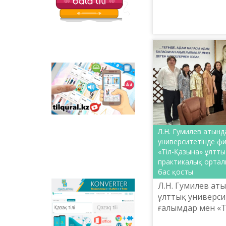
терминқорды қа
балаларға арналған
қызықты тапсырмалар
жауапты? Неліктен
мен қазақ тіліндегі
отандық
анимациялық
фильмдер
орналастырылған.
Tilqural.kz –
мемлекеттік тілді
деңгейлеп үйренуге
арналған веб-
сервис. Сайтта А1
деңгейі бойынша
жаңа әліпби мен
Л.Н. Гумилев атынд
емле ережелерін
университетінде ф
жазу, оқуды
«Тіл-Қазына» ұлтт
меңгертуге арналған
практикалық орта
онлайн курс
бас қосты
орналастырылған.
Л.Н. Гумилев ат
Qazlatyn.kz –
ұлттық универси
мәтіндерді кирилден
ғалымдар мен «Т
латынға және төте
жазуға онлайн түрде
ғылыми-практик