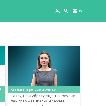
Қаз
т
Қазақша үйретудің жолы көп
Қазақ тілін үйрету енді тек оқулық
пен грамматикалық ережеге