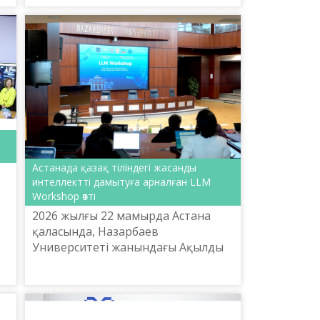
интел...
Астанада қазақ тіліндегі жасанды
интеллектті дамытуға арналған LLM
Workshop өтті
2026 жылғы 22 мамырда Астана
қаласында, Назарбаев
Университеті жанындағы Ақылды
жүйелер және жасанды интеллект
институтының (ISSAI) базасында
қазақ тілінің цифрлық кеңістіктег...