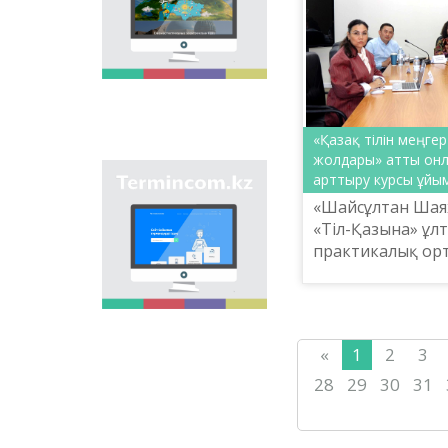
мақсаты - еліміздің
өңірлеріндегі көше,
елдімекен,
мекемелер мен түрлі
нысандарға берілген
атауларды жинақтап,
қазақ
ономастикасының
«Қазақ тілін меңгер
біртұтас жүйесін жасау
жолдары» атты онлай
арқылы
арттыру курсы ұй
"Termincom.kz" сайты
ономастикалық
- қазақ
«Шайсұлтан Шая
атауларды
терминологиясын
біріздендіру.
«Тіл-Қазына» ұл
жүйелеуге,
практикалық ор
терминологиялық
институтының ұ
қорды толықтыруға,
терминдерді және
12-14 мамыр ара
атауларды қазақ
тілін меңгертудің
тілінің нормаларына
сәйкес реттеуге үлес
«
1
2
3
қосады. Осы мақсатты
орындау үшін сайтта
28
29
30
31
осы уақытқа дейін
терминдердің
барлығы қамтылған.