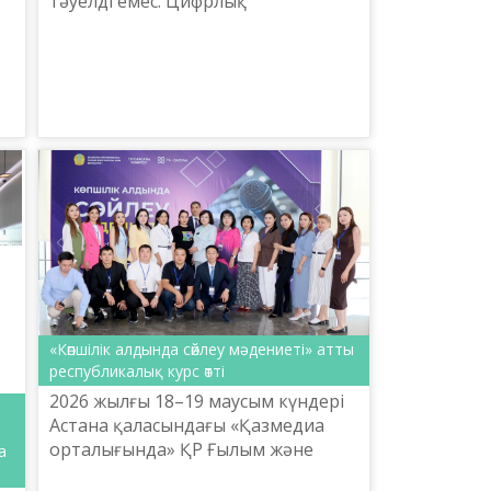
тәуелді емес. Цифрлық
платформалар, мобильді
қосымшалар және жасанды
интеллект тіл үйренушіні шынайы
қарым-қатынас...
«Көпшілік алдында сөйлеу мәдениеті» атты
республикалық курс өтті
2026 жылғы 18–19 маусым күндері
Астана қаласындағы «Қазмедиа
орталығында» ҚР Ғылым және
а
жоғары білім министрлігінің Тіл