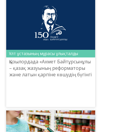
«Тілді үйр...
Ұлт ұстазының мұрасы ұлықталды
Қызылордада «Ахмет Байтұрсынұлы
– қазақ жазуының реформаторы
және латын қарпіне көшудің бүгінгі
жай-күйі» атты республикалық
ғылыми-танымдық конференция
өтті. Orda жоғары колл...