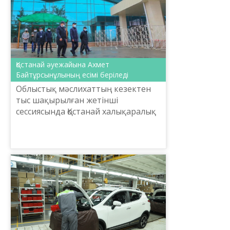
Қостанай әуежайына Ахмет
Байтұрсынұлының есімі беріледі
Облыстық мәслихаттың кезектен
тыс шақырылған жетінші
сессиясында Қостанай халықаралық
әуежайына Ахмет
Байтұрсынұлының есімін беру
туралы ұсыныс мақұлданды.