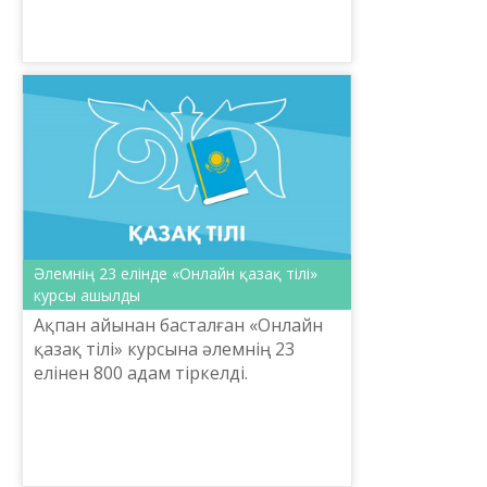
ұйымдастырған креативті
бейнероликтер байқауына
өтінімдер қабылдау мерзімі 2022
жылдың 18 наурызын...
Әлемнің 23 елінде «Онлайн қазақ тілі»
курсы ашылды
Ақпан айынан басталған «Онлайн
қазақ тілі» курсына әлемнің 23
елінен 800 адам тіркелді.