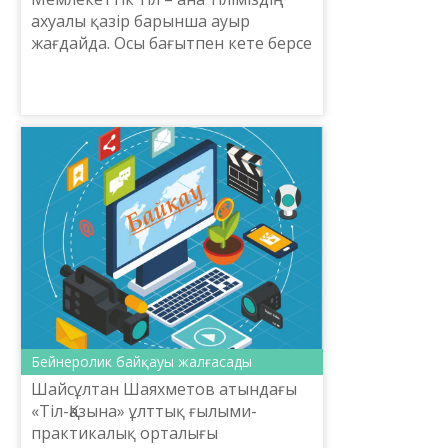
ахуалы қазір барынша ауыр
жағдайда. Осы бағытпен кете берсе
бір уақытта жұтылып кет­пес пе
екен деген де қауіп өте зор.
Орысша түгілі қазақ­ша...
Бейнеролик байқауы жалғасады
Шайсұлтан Шаяхметов атындағы
«Тіл-Қазына» ұлттық ғылыми-
практикалық орталығы