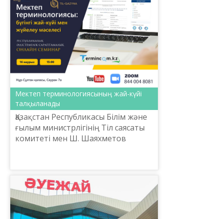
Мектеп терминологиясының жай-күйі
талқыланады
Қазақстан Республикасы Білім және
ғылым министрлігінің Тіл саясаты
комитеті мен Ш. Шаяхметов
атындағы «Тіл-Қазына» ұлттық
ғылыми-практикалық
орталығының ұйымдастырумен
2020 жы...