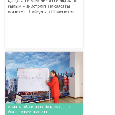
Қазақстан Республикасы Білім және
ғылым министрлігі Тіл саясаты
комитеті Шайсұлтан Шаяхметов
атындағы «Тіл-Қазына» ұлттық
ғылыми-практикалық орталығы
«Үздік подкаст» республик...
Алматы облысының тіл мамандары
біліктілік курсынан өтті