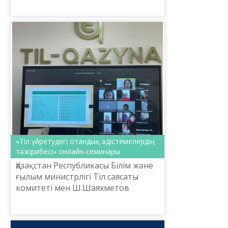
«Тіл үйретудегі отандық әдістемелердің
тәжірибесі» онлайн-семинары
Қазақстан Республикасы Білім және
ғылым министрлігі Тіл саясаты
комитеті мен Ш.Шаяхметов
атындағы «Тіл-Қазына» ұлттық
ғылыми-практикалық
орталығының ұйымдастыруымен