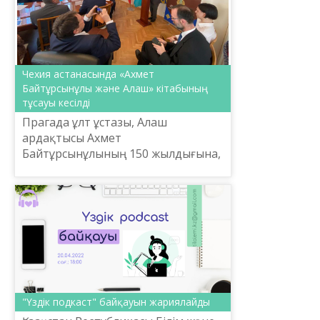
Чехия астанасында «Ахмет
Байтұрсынұлы және Алаш» кітабының
тұсауы кесілді
Прагада ұлт ұстазы, Алаш
ардақтысы Ахмет
Байтұрсынұлының 150 жылдығына,
сондай-ақ «Алаш» қозғалысының
мәдени мұрасына арналған
дөңгелек үстел отырысы
ұйымдастырылды, деп хабар...
"Үздік подкаст" байқауын жариялайды