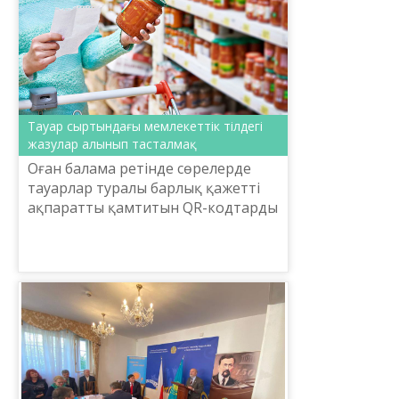
Тауар сыртындағы мемлекеттік тілдегі
жазулар алынып тасталмақ
Оған балама ретінде сөрелерде
тауарлар туралы барлық қажетті
ақпаратты қамтитын QR-кодтарды
уақытша пайдалану ұсынылып
отыр.