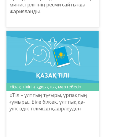
министрлігінің ресми сайтында
жарияланды.
«Қазақ тілінің құқықтық мәртебесі»
«Тіл – ұлттың тұғы­ры, ұрпақтың
ғұмыры…Біле білсек, ұлттық қа­
уіпсіздік тілімізді қадірлеуден
басталады»