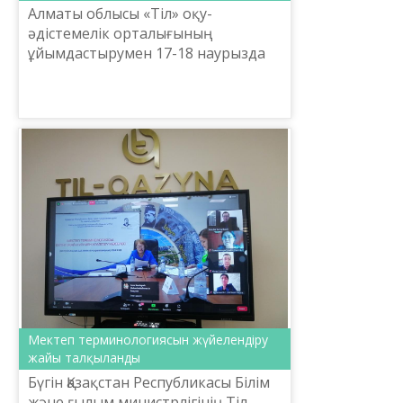
Алматы облысы «Тіл» оқу-
әдістемелік орталығының
ұйымдастырумен 17-18 наурызда
«Ақпараттық коммуникациялық
технология дағдыларын оқыту
үдерісіне ықпалдастыру» атты
біліктілік а...
Мектеп терминологиясын жүйелендіру
жайы талқыланды
Бүгін Қазақстан Республикасы Білім
және ғылым министрлігінің Тіл