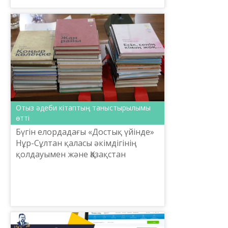
Отыз әдеби кітаптың таныстырылымы
өтті
Бүгін елордадағы «Достық үйінде»
Нұр-Сұлтан қаласы әкімдігінің
қолдауымен және Қазақстан
Жазушылар одағы Нұр-Сұлтан
қалалық филиалының ұйытқы
болуымен астаналық отыз
қаламгерд...