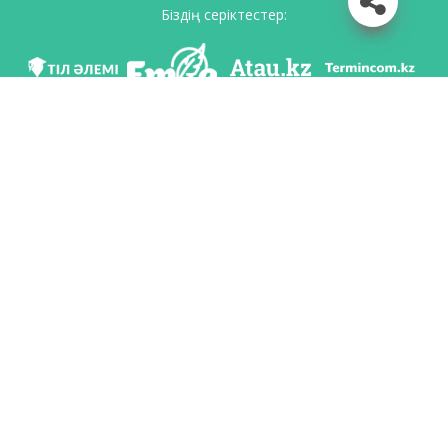
Біздің серіктестер:
Біз әлеуметттік желілерде
Қосымшаны жүктеу
Қазақстан Республикасының Білім және ғылым министрлігі Тіл саясаты
комитетінің тапсырмасы бойынша Шайсұлтан Шаяхметов атындағы «Тіл-
Қазына» ұлттық ғылыми-практикалық орталығы тарапынан әзірленді.