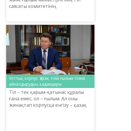
саясаты комитетінің
ұйымдастыруымен мектеп
терминологиясының ғылыми негізі
мен әдіснамасын жетілдіру,
жүйеленг...
Ұлттық корпус: Қазақ тілін ғылым тіліне
айналдырудың қадамдары
Тіл – тек қарым-қатынас құралы
ғана емес, ол – ғылым. Ал оны
жинақтап корпусқа енгізу – қазақ
тілін ғылым тіліне, ІТ
платформалар мен техника тіліне
айналдырудың, әлемдік сұра...