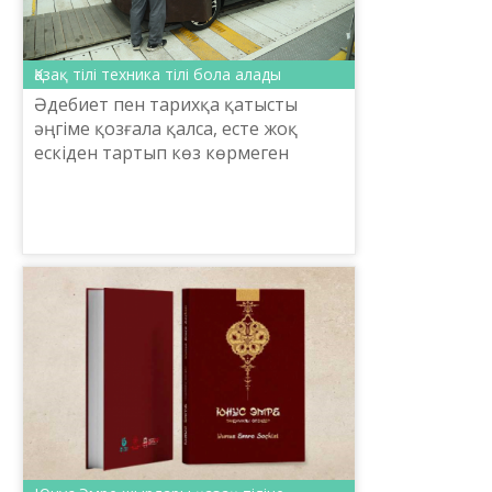
Қазақ тілі техника тілі бола алады
Әдебиет пен тарихқа қатысты
әңгіме қозғала қалса, есте жоқ
ескіден тартып көз көрмеген
келешекке дейін көсіле шабатын
қызыл тіл өзіміз күнде тұтынып
жүрген қарапайым техника қ...