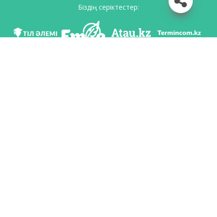
Біздің серіктестер:
Біз әлеуметттік желілерде
Қосымшаны жүктеу
Қазақстан Республикасының Білім және ғылым министрлігі Тіл саясаты
комитетінің тапсырмасы бойынша Шайсұлтан Шаяхметов атындағы «Тіл-
Қазына» ұлттық ғылыми-практикалық орталығы тарапынан әзірленді.