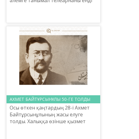
әлемге танымал телеарнаны енді
қазақ тілінде көре аласыздар. Күллі
жер бетіне танымал «Спанч Боб
шаршы шалбар», «Құ...
АХМЕТ БАЙТҰРСЫНҰЛЫ 50-ГЕ ТОЛДЫ
Осы өткен қаңтардың 28-і Ахмет
Байтұрсынұлының жасы елуге
толды. Халыққа өзінше қызмет
қылған адам кəміл тоқтайтын
кісілік жасына жеткенде сол кісінің