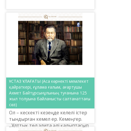
Шаяхметов атындағы «Тіл-Қазына»
ұлттық ғылыми-практикалық
орталығының басшысы Ербол
Тілешо...
ҰСТАЗ ҰЛАҒАТЫ (Аса көрнекті мемлекет
қайраткері, ғұлама ғалым, ағартушы
Ахмет Байтұрсынұлының туғанына 125
жыл толуына байланысты салтанаттағы
сөз)
Ол – кескекті кезеңде келелі істер
тындырған кемел ер. Кемеңгер.
...Ұлттық төл элита əлі қалыптасып