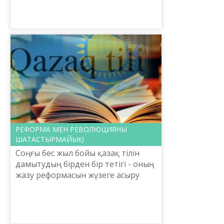
қазақ тілінде болмаған себепті
құлаққа тіпті, ерсі естіледі, «-ов,
-ев, -ин, -вал...
РЕФОРМА МЕН РЕВОЛЮЦИЯНЫ
ШАТАСТЫРМАЙЫҚ!
Соңғы бес жыл бойы қазақ тілін
дамытудың бірден бір тетігі - оның
жазу реформасын жүзеге асыру
деген біржақты тұжырыммен келе
жатырмыз. Кейбір лингвистердің
пікіріне қарағанда...