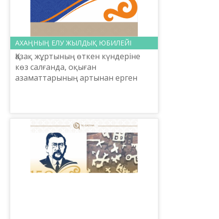
АХАҢНЫҢ ЕЛУ ЖЫЛДЫҚ ЮБИЛЕЙІ
Қазақ жұртының өткен күндеріне
көз салғанда, оқыған
азаматтарының артынан ерген
күндері аз да болса мағыналырақ,
тəуір күндерінің бірі деп саналады.
Сол оқыған азаматтың тұңғы...