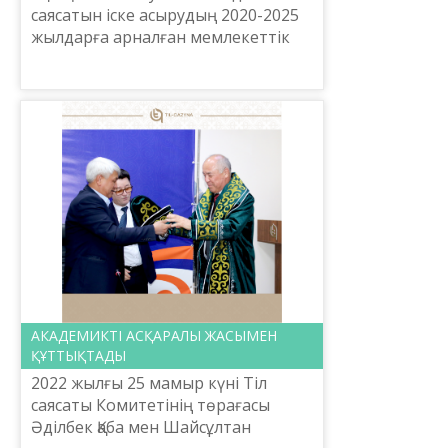
саясатын іске асырудың 2020-2025
жылдарға арналған мемлекеттік
бағдарламасы» аясында
мемлекеттік тілдің қолданыс аясын
кеңейту, қазақ тілінің ...
АКАДЕМИКТІ АСҚАРАЛЫ ЖАСЫМЕН
ҚҰТТЫҚТАДЫ
2022 жылғы 25 мамыр күні Тіл
саясаты Комитетінің төрағасы
Әділбек Қаба мен Шайсұлтан