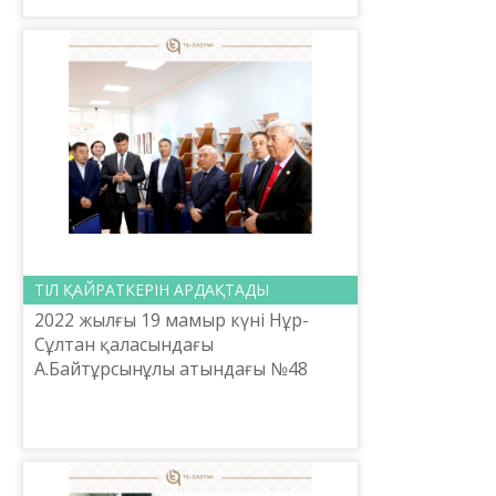
халыққа істеген қызметте...
ТІЛ ҚАЙРАТКЕРІН АРДАҚТАДЫ
2022 жылғы 19 мамыр күні Нұр-
Сұлтан қаласындағы
А.Байтұрcынұлы атындағы №48
мектеп-лицейінде елімізге
танымал тұлғалар мен білім беру
ошағының ұжымы Қайрат
Мамаділдің өмірі ме...