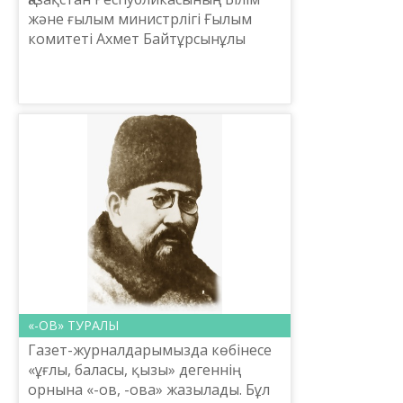
және ғылым министрлігі Ғылым
комитеті Ахмет Байтұрсынұлы
атындағы Тіл білімі институтының
ұйымдастыруымен бүгін Алматы
қаласында «Ахмет Байтұрс...
«-ОВ» ТУРАЛЫ
Газет-журналдарымызда көбінесе
«ұғлы, баласы, қызы» дегеннің
орнына «-ов, -ова» жазылады. Бұл