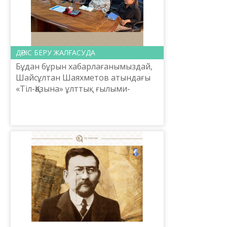
ДӘРІС БЕРУ ЖАЛҒАСУДА
Бұдан бұрын хабарлағанымыздай,
Шайсұлтан Шаяхметов атындағы
«Тіл-Қазына» ұлттық ғылыми-
практикалық орталығы, бекітілген
кестеге сәйкес, қазақ тілін үйретуге
және насихаттауға ...