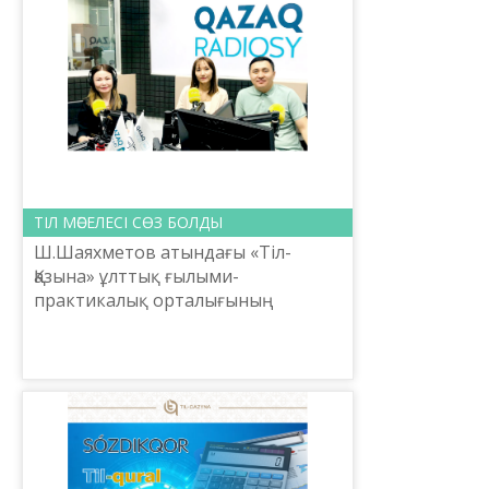
ТІЛ МӘСЕЛЕСІ СӨЗ БОЛДЫ
Ш.Шаяхметов атындағы «Тіл-
Қазына» ұлттық ғылыми-
практикалық орталығының
қызметкерлерін тіл майданының
жауынгерлері десе болады.
Күнделікті атқарып жатқан
қызметі өз алдына, ба...