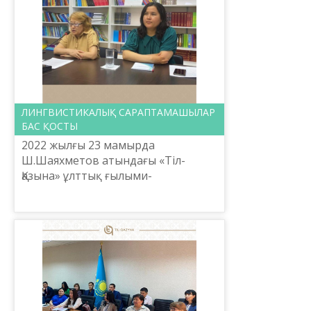
ЛИНГВИСТИКАЛЫҚ САРАПТАМАШЫЛАР
БАС ҚОСТЫ
2022 жылғы 23 мамырда
Ш.Шаяхметов атындағы «Тіл-
Қазына» ұлттық ғылыми-
практикалық орталығы
Терминология басқармасы
лингвистикалық сараптамашылар
тобына арнап онлайн режимде се...