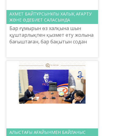
АХМЕТ БАЙТҰРСЫНҰЛЫ ХАЛЫҚ АҒАРТУ
ЖƏНЕ ƏДЕБИЕТ САЛАСЫНДА
Бар ғұмырын өз халқына шын
құштарлықпен қызмет ету жолына
бағыштаған, бар бақытын содан
тапқан, табиғаты бөлек жандар
болады. Ахмет Байтұрсынұлы
сондай адамдар қатарындағы ұла...
АЛЫСТАҒЫ АҒАЙЫНМЕН БАЙЛАНЫС