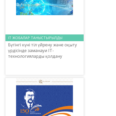
ІТ ЖОБАЛАР ТАНЫСТЫРЫЛДЫ
Бүгінгі күні тіл үйрену және оқыту
үрдісінде заманауи IT-
технологияларды қолдану
олардың сапасын арттыруға және
тиімділігін күшейтуге мүмкіндік
береді. Міне бес жылдың жүзі бо...