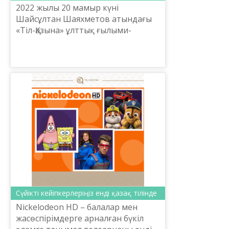
2022 жылы 20 мамыр күні
Шайсұлтан Шаяхметов атындағы
«Тіл-Қазына» ұлттық ғылыми-
практикалық орталығының Бас
директоры Ербол Тілешов
Дүниежүзі қазақтар қауымдастығы
мен «Отанда...
Сүйікті кейіпкерлеріңіз енді қазақ тілінде
Nickelodeon HD – балалар мен
жасөспірімдерге арналған бүкіл