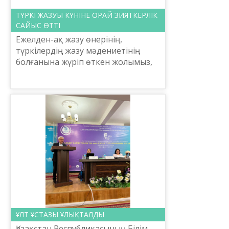
ТҮРКІ ЖАЗУЫ КҮНІНЕ ОРАЙ ЗИЯТКЕРЛІК
САЙЫС ӨТТІ
Ежелден-ақ жазу өнерінің,
түркілердің жазу мәдениетінің
болғанына жүріп өткен жолымыз,
бағзыдағы тарихымыз куә. Жеке
жазудың болуы – саф ауа, сайын
далада еркін тыныстаған бай...
ҰЛТ ҰСТАЗЫ ҰЛЫҚТАЛДЫ
Қазақстан Республикасының Білім