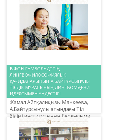
үлгермеген еді. Оқығандар
шашыранды жұрттан
шыққандықтан бас қосып, күш бір...
В.ФОН ГУМБОЛЬДТТІҢ
ЛИНГВОФИЛОСОФИЯЛЫҚ
ҚАҒИДАЛАРЫНЫҢ А.БАЙТҰРСЫНҰЛЫ
ТІЛДІК МҰРАСЫНЫҢ ЛИНГВОМӘДЕНИ
ИДЕЯСЫМЕН ҮНДЕСТІГІ
Жамал Айтқалиқызы Манкеева,
А.Байтұрсынұлы атындағы Тіл
білімі институтының Бас ғылыми
қызметкері, филология
ғылымдарының докторы,
профессор