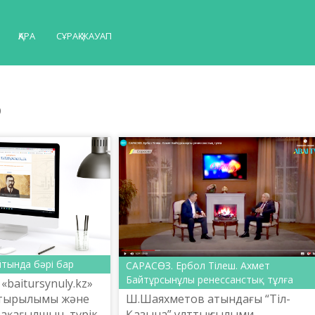
ҚАРА
СҰРАҚ-ЖАУАП
р
айтында бәрі бар
САРАСӨЗ. Ербол Тілеш. Ахмет
Байтұрсынұлы ренессанстық тұлға
«baitursynuly.kz»
стырылымы және
Ш.Шаяхметов атындағы “Тіл-
ақ, ағылшын, түрік
Қазына” ұлттық ғылыми-