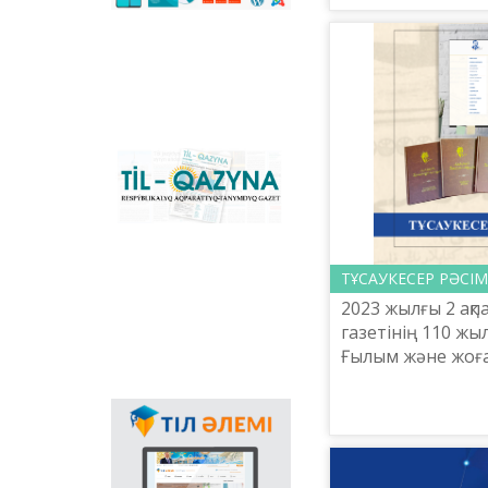
жүйенің табалд
сәйкестендіретін
көпфункционалды
жүріп...
конвертер және
Қазақстандағы латын
графикасына көшу
үдерісін сүйемелдейтін
негізгі ұлттық портал.
Конвертер
бағдарламасының
«Til-Qazyna»
Windows-қа арналған
республикалық
offline-нұсқасын, MS
ақпараттық-танымдық
Office пакетіне
газеті
арналған
қосымшаларды,
плагиндерді және
ТҰСАУКЕСЕР РӘСІМ
Android, iOS
2023 жылғы 2 ақпа
платформаларына
газетінің 110 жы
арналған мобильді
Ғылым және жоға
қосымшаларын жүктеп
алуға болады.
министрлігі Тіл 
Ш.Шаяхметов ат
Мемлекеттік тілдің
Қазына» ұлттық-ғ
қолданыс аясының
кеңеюінде ғаламтор
арқылы тілді