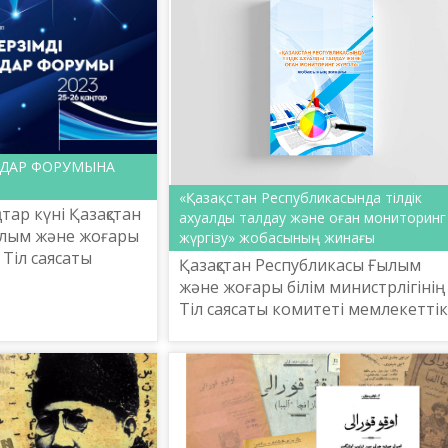
МДАР ФОРУМЫНА
«Қазақстан Республикасында тілдік
тар күні Қазақстан
ахуалды талдау және оған мониторинг
ылым және жоғары
жүргізу» жобасының жинағы
 Тіл саясаты
Қазақстан Республикасы Ғылым
лтан Шаяхметов
және жоғары білім министрлігінің
азына» ұлттық
Тіл саясаты комитеті мемлекеттік
ық о...
және мемлекеттік емес
ұйымдардың ресми интернет-
ресурстарында қазақ тілінің қолд...