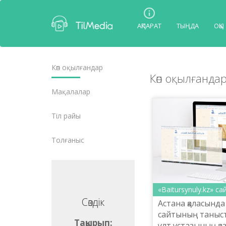
АҚПАРАТ
ТЫҢДА
ОҚЫ
Көп оқылғандар
Көп оқылғанда
Мақалалар
Тіл райы
Толғаныс
«Baitursynuly.kz» с
Сөздік
Сөздік
Астана қаласында 
сайтының таны
ақырып:
Тақырып:
ұлт ұстазының қаз