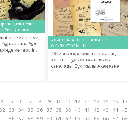
ирилл қаріптеріне
әліпбиінің тарихы
әліпбиіне көше ме,
АЛАШ БАЛАСЫНЫҢ АЛҒАШҚЫ
ыт бұрын ғана бұл
ОҚУЛЫҚТАРЫ - ІІІ
рінде көтеріліп,
1912 жыл қазақ зиялыларының
ға түсіп, табан
көптеп оқулық жазған жылы
сол бойда
саналады. Бұл жылы Ахаң ғана
емес, алаштың өзге де балалары
оқулық жазудан өздерін ағарту
аламанының сынағына салып
көрді...
4
5
6
7
8
9
10
11
12
13
14
15
16
17
32
33
34
35
36
37
38
39
40
41
42
43
44
45
56
57
58
59
60
61
62
63
64
65
66
67
68