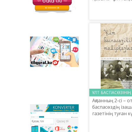
балаларға арналған
практикалық орт
қызықты тапсырмалар
редакторы Серік
мен қазақ тіліндегі
Мемлекеттік сый
отандық
анимациялық
қазақ әдебиеті...
фильмдер
орналастырылған.
Tilqural.kz –
мемлекеттік тілді
деңгейлеп үйренуге
арналған веб-
сервис. Сайтта А1
деңгейі бойынша
жаңа әліпби мен
емле ережелерін
жазу, оқуды
меңгертуге арналған
ҰЛТ БАСПАСӨЗІНІҢ
онлайн курс
Ақпанның 2-сі – о
орналастырылған.
баспа­сөздің ізаш
Qazlatyn.kz –
газетінің туған к
мәтіндерді кирилден
зиялылары Оры
латынға және төте
Петерборға дейі
жазуға онлайн түрде