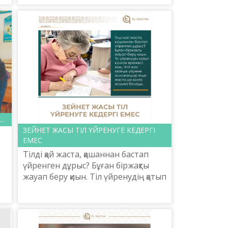
алғашқы отырысын ашқан Бас
директор Е.Тілеш...
.
ЗЕЙНЕТ ЖАСЫ ТІЛ ҮЙРЕНУГЕ КЕДЕРГІ
ЕМЕС
Тілді қай жаста, қашаннан бастап
үйренген дұрыс? Бұған біржақты
жауап беру қиын. Тіл үйренудің қатып
қалған ережесі жоқ, тіпті жас кезінде
үйрене алмағандар егде жаста да
қолғ...