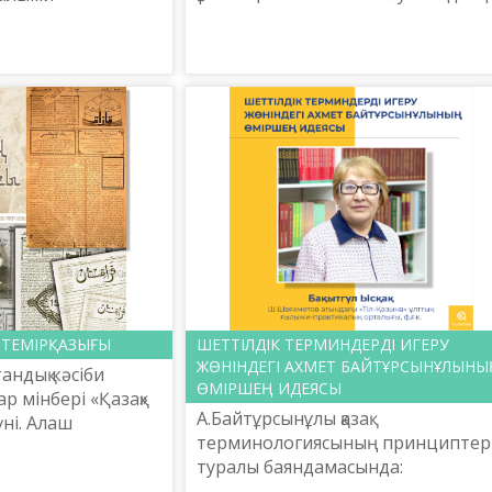
руханияттың, яғни рухани
алығының Бас
құндылықтардың алатын орнын
бай Әбілмәжін
және тарихи рөлін, кер...
лықтың лауреаты,
 ТЕМІРҚАЗЫҒЫ
ШЕТТІЛДІК ТЕРМИНДЕРДІ ИГЕРУ
ЖӨНІНДЕГІ АХМЕТ БАЙТҰРСЫНҰЛЫНЫ
тандық кәсіби
ӨМІРШЕҢ ИДЕЯСЫ
ар мінбері «Қазақ»
А.Байтұрсынұлы қазақ
үні. Алаш
терминологиясының принциптер
нбордан
туралы баяндамасында:
н патшалық
«Шындығында, мәдениет әлсіз