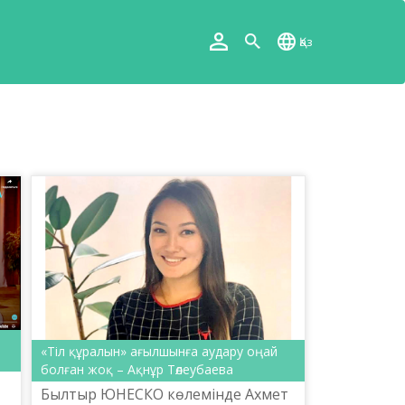
Қаз
«Тіл құралын» ағылшынға аудару оңай
болған жоқ – Ақнұр Төлеубаева
Былтыр ЮНЕСКО көлемінде Ахмет