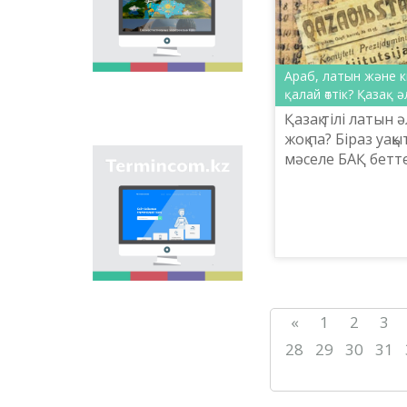
мақсаты - еліміздің
өңірлеріндегі көше,
елдімекен,
мекемелер мен түрлі
нысандарға берілген
Араб, латын және к
атауларды жинақтап,
қалай өттік? Қазақ 
қазақ
Қазақ тілі латын 
ономастикасының
жоқ па? Біраз уақ
біртұтас жүйесін жасау
арқылы
мәселе БАҚ бетте
"Termincom.kz" сайты
ономастикалық
қоғамда қызу талқы
- қазақ
атауларды
асты көтеріліп, 
терминологиясын
біріздендіру.
жүйелеуге,
ұмытылып от...
терминологиялық
қорды толықтыруға,
терминдерді және
атауларды қазақ
тілінің нормаларына
сәйкес реттеуге үлес
«
1
2
3
қосады. Осы мақсатты
орындау үшін сайтта
28
29
30
31
осы уақытқа дейін
терминдердің
барлығы қамтылған.