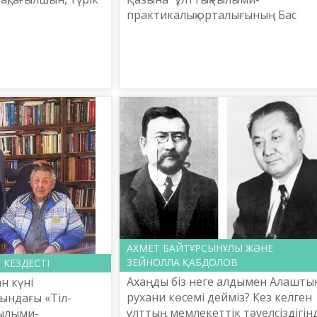
рінде тұңғыш рет
практикалық орталығының Бас
ңдамалы
директоры, белгілі ғалым Ербол
тұсаук...
Тілешов “Сарасөз”
бағдарламасында ой толғады
АХМЕТ БАЙТҰРСЫНҰЛЫ ЖӘНЕ
ЗЕЙНОЛЛА ҚАБДОЛОВ
 КЕЗДЕСТІ
Ахаңды біз неге алдымен Алашты
н күні
рухани көсемі дейміз? Кез келген
ындағы «Тіл-
ұлттың мемлекеттік тәуелсіздігін
ғылыми-