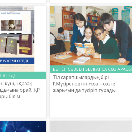
ырығын тоздыра
жерде жерге егін аз шығатынын,
машиналар жұмысты нашар
істейтінін, өнеркәс...
БӨТЕН СӨЗБЕН БЫЛҒАНСА СӨЗ АРАСЫ..
І ӨТЕДІ
Тіл сарапшылардың бірі
н күні, «Қазақ»
Ғ.Мүсіреповтің «сөз – сөзге
лдығына орай, ҚР
жарығын да түсіріп тұрады,
ры білім
көлеңкесін де түсіріп тұрады»
саясаты комитеті
деген пікірін келтіреді. Біздіңше,
ындағы «Тіл-
осы күні «сөзге көлеңкесін түсір...
ылыми прак...