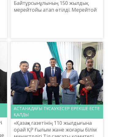
Байтұрсынұлының 150 жылдық
мерейтойы атап өтілді. Мерейтой
аясында ұлт ұстазының бірқатар
шығармасы шет тілдеріне
аударылды. «Ахмет. Ұлт ұстазы» ...
АСТАНАДАҒЫ ТҰСАУКЕСЕР ЕРЕКШЕ ЕСТЕ
ҚАЛДЫ
ң
«Қазақ» газетінің 110 жылдығына
орай ҚР Ғылым және жоғары білім
де
министрлігі Тіл саясаты комитеті