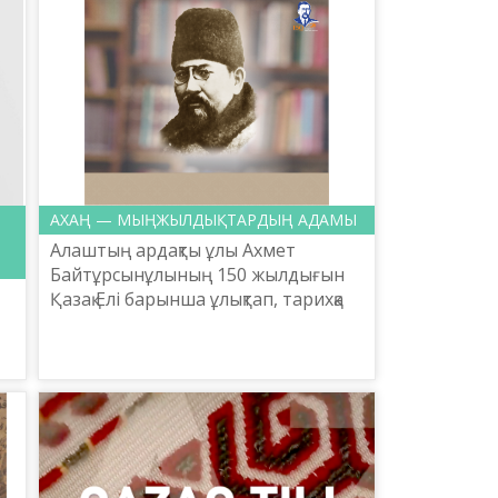
АХАҢ — МЫҢЖЫЛДЫҚТАРДЫҢ АДАМЫ
Алаштың ардақты ұлы Ахмет
Байтұрсынұлының 150 жылдығын
Қазақ Елі барынша ұлықтап, тарихқа
таспалады. Осындай айтулы
жылдың естен кетпес оқиғасынан
бір ғасырлық тарихы бар қаза...