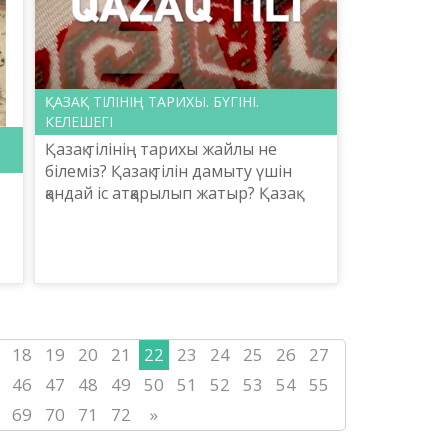
ҚАЗАҚ ТІЛІНІҢ ТАРИХЫ. БҮГІНІ.
КЕЛЕШЕГІ
Қазақ тілінің тарихы жайлы не
білеміз? Қазақ тілін дамыту үшін
қандай іс атқарылып жатыр? Қазақ
тіліне қоғамда сұраныс артты ма?
Осы сауал төңірегінде «Atameken
Business» ұлтт...
18
19
20
21
22
23
24
25
26
27
46
47
48
49
50
51
52
53
54
55
69
70
71
72
»