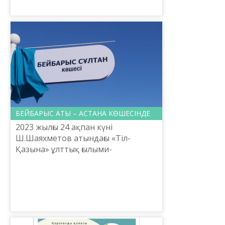
директоры Е.Тілешов Моңғолияның
Ұланбатыр қаласынан келген қазақ
тілі оқы...
БЕЙБАРЫС АТЫ – АСТАНА КӨШЕСІНДЕ
2023 жылғы 24 ақпан күні
Ш.Шаяхметов атындағы «Тіл-
Қазына» ұлттық ғылыми-
практикалық орталығының Бас
директоры, Астана қалалық
ономастика комиссиясының мүшесі
Е.Тілешов әлемге...