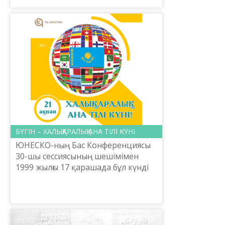
ұлттық ғылыми-п...
БҮГІН – ХАЛЫҚАРАЛЫҚ АНА ТІЛІ КҮНІ
ЮНЕСКО-ның Бас Конференциясы
30-шы сессиясының шешімімен
1999 жылғы 17 қарашада бұл күнді
бір ауыздан бекітті. Бұл тарихи
оқиғаны шығыс Пәкістанның (1971
жылдан бастап Банглад...