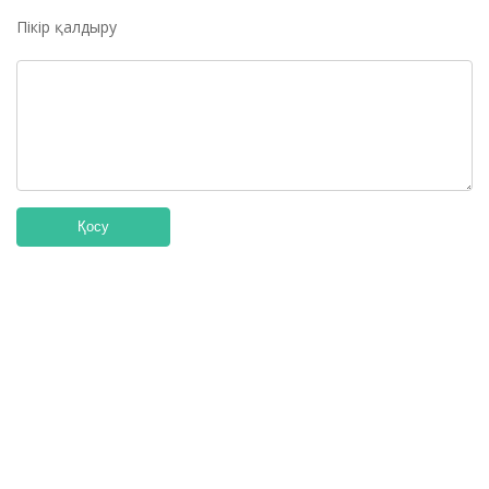
Пікір қалдыру
Қосу