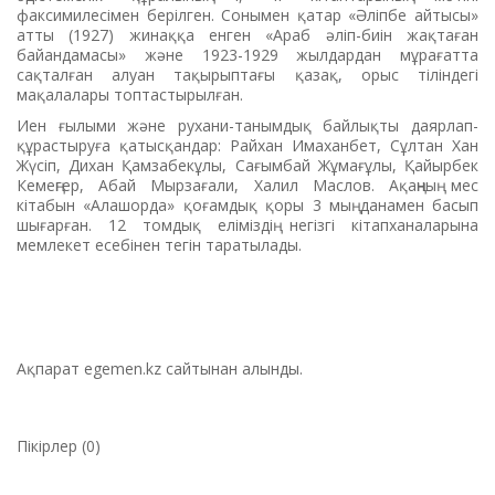
факсимилесімен берілген. Сонымен қатар «Әліпбе айтысы»
атты (1927) жинаққа енген «Араб әліп-биін жақтаған
байандамасы» және 1923-1929 жылдардан мұрағатта
сақталған алуан тақырыптағы қазақ, орыс тіліндегі
мақалалары топтастырылған.
Иен ғылыми және рухани-танымдық байлықты даярлап-
құрастыруға қатыс­қандар: Райхан Имаханбет, Сұлтан Хан
Жүсіп, Дихан Қамзабекұлы, Сағымбай Жұмағұлы, Қайырбек
Кемеңгер, Абай Мырзағали, Халил Маслов. Ақаңның мес
кітабын «Алашорда» қоғамдық қоры 3 мың данамен басып
шығарған. 12 томдық еліміздің негізгі кітапханаларына
мемлекет есебінен тегін таратылады.
Ақпарат egemen.kz сайтынан алынды.
Пікірлер (0)