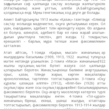
заңдылығын саф қалпында сақтау жолында жалпытүркілік
(И.Ғаспыралы) және ұлттық әліпби (А.Байтұрсынұлы)
қолданысқа енді. Мұны генетикалық код деуге де болады.
Ахмет Байтұрсынұлы 1913 жылы «Қазақ» газетінде: «Елімізді
сақтау жолын­­да мәдениетке, оқуға ұмтылуы­мыз керек. Ол
үшін, ең алдымен, әде­биет тілін өр­кен­дету керек. Өз алдына
ел бол­у­ға, өзінің тілі, әдебиеті бар ел ғана жа­рай алатын­
дығын ұмытпауға тиіспіз», деп жазды. 12 томдықтың
ерекшелігі – бар­лық мұра төтеше және факсимилемен
хатталған.
Атап айтсақ, 1-томда «Қырық мысал» жинағының әр
жылдардағы басылымы (1909, 1913, 1922 жылғы) түпнұсқа
мәтіні негізінде ұсынылған. 2-томға «Маса» жинағының 1922
жылғы нұсқаның мәтіні бүгінгі жазуға сол қалпында
қопарылып берілген. Жинақтың екінші бөліміне ағартушының
орыс, қазақ тілінде жарық көрген мақалалары
хронологиялық тәртіппен топтастырылған. 3-томға «Оқу
құралы: қазақша əліппе» (1912), «Əліп-би» (1926) атты
оқулықтары жəне осы оқулықтардың кейінгі басылымдары­ның
факсимилесі берілген. Оқу-ағарту мәселелері көтерген түрлі
тақырыптағы мақалалары енген. 4-томға «Тіл-құрал»
жинағының бірінші, екінші, үшінші жылдық кітаптары
топтастырылып, факсимилелері берілген. 1913-1914 жылдар