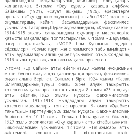
аралығындағы мақалаларының кейбірінің телнұсқалары
жинақталған. 5-томға «Оқу құралы: қазақша алфбаға
байаншы» (1921), «Сауат ашқыш» (1926), ересектерге
арналған «Оқу құралы» оқулығының 1-кітабы (1921) жəне осы
оқулықтардың кейінгі басылымдары­­ның факсимилесі
ұсынылған. Татардың «Шура» журналындағы, «Қазақ» газетінің
1914-1915 жылғы сандарындағы оқу-ағарту мәселелеріне
қатысты мақала­лары топтастырылған. 6-томға «Шаруа­лық
өзгеріс» қолжазбасы, «МОПР һәм Күншығыс елдерінің
еңбекшілері», «Соғыс қаупі және жұмыскер табының міндеті»
атты аудармалары алғашқы рет ұсынылып отыр. Сондай-ақ
1916 жылы түрлі тақырыптағы мақалалары енген.
7-томға «Ер Сайын» атты еңбегінің 1923 жылғы нұсқасының
мәтіні бү­гін­гі жазуға қаз-қалпында қопарылып, факсимилесі
оң қапталына берілген. Сонымен бірге 1924 жылғы «Қазақ
білімпаздарының тұңғыш сиезі» және алуан тақырыпты
көтерген мақалалары топтастырылды. 8-томға «23 жоқтау»
атты еңбегінің 1926 жылғы нұсқасы факсимилесімен
ұсынылған. 1915-1918 жылдардағы алуан тақырыпты
көтерген мақалалары топтастырылған. 9-томға «Әдебиет
танытқыш» зерттеуінің 1926 жылғы нұсқасы факсимилесімен
беріл­ген. Ал 10-11-томға Телжан Шонанұлы­мен бірлесіп,
1927 жылы жарияла­ған «Оқу құралы» атты кітабының мәтіні
факсимилесімен ұсынылған. 12-томға «Тіл-жұмсар» атты
әдістемелік құралы­ның І, ІІ кітаптарының мәтіні