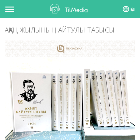
Қаз
Toggle
navigation
АҚАҢ ЖЫЛЫНЫҢ АЙТУЛЫ ТАБЫСЫ