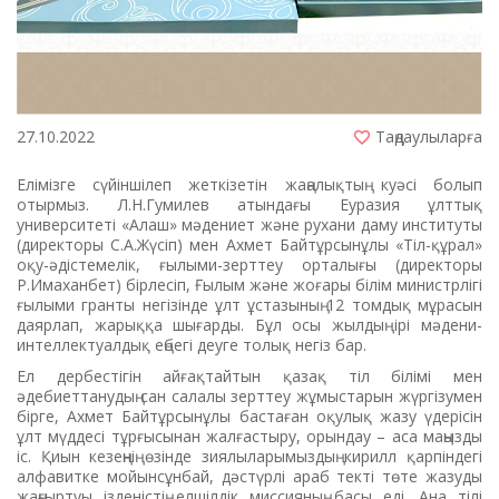
27.10.2022
Таңдаулыларға
Елімізге сүйіншілеп жеткізетін жаңалықтың куәсі болып
отырмыз. Л.Н.Гумилев атындағы Еуразия ұлттық
университеті «Алаш» мәдениет және рухани даму институты
(директоры С.А.Жүсіп) мен Ахмет Байтұрсынұлы «Тіл-құрал»
оқу-әдістемелік, ғылыми-зерттеу орталығы (директоры
Р.Имаханбет) бірлесіп, Ғылым және жоғары білім министрлігі
ғылыми гранты негізінде ұлт ұстазының 12 томдық мұрасын
даярлап, жарыққа шығарды. Бұл осы жылдың ірі мәдени-
интеллектуалдық еңбегі деуге толық негіз бар.
Ел дербестігін айғақтайтын қазақ тіл білімі мен
әдебиеттанудың сан салалы зерттеу жұмыстарын жүргізумен
бірге, Ахмет Байтұрсынұлы бастаған оқулық жазу үдерісін
ұлт мүддесі тұрғысынан жалғастыру, орындау – аса маңызды
іс. Қиын кезеңнің өзінде зиялыларымыздың кирилл қарпіндегі
алфавитке мойынсұнбай, дәстүрлі араб текті төте жазуды
жаңғыртуы ізденістің елшілдік миссияның басы еді. Ана тілі