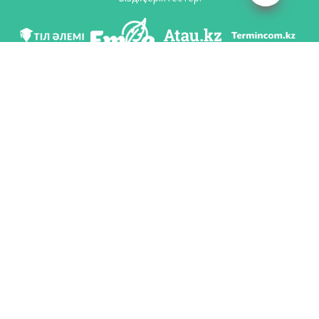
Біз әлеуметттік желілерде
Қосымшаны жүктеу
Қазақстан Республикасының Білім және ғылым министрлігі Тіл саясаты
комитетінің тапсырмасы бойынша Шайсұлтан Шаяхметов атындағы «Тіл-
Қазына» ұлттық ғылыми-практикалық орталығы тарапынан әзірленді.