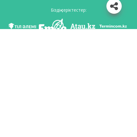
Біздің серіктестер:
Біз әлеуметттік желілерде
Қосымшаны жүктеу
Қазақстан Республикасының Білім және ғылым министрлігі Тіл саясаты
комитетінің тапсырмасы бойынша Шайсұлтан Шаяхметов атындағы «Тіл-
Қазына» ұлттық ғылыми-практикалық орталығы тарапынан әзірленді.