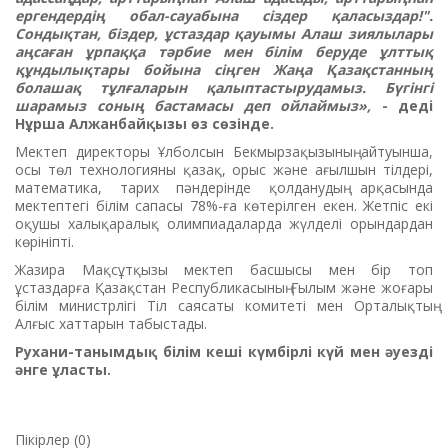
ергендердің обал-сауабына сіздер қаласыздар!".
Сондықтан, біздер, ұстаздар қауымы Алаш зиялылары
аңсаған ұрпаққа тәрбие мен білім беруде ұлттық
құндылықтары бойына сіңген Жаңа Қазақстанның
болашақ тұлғаларын қалыптастырудамыз. Бүгінгі
шарамыз соның бастамасы деп ойлаймыз»,
-
деді
Нұрша Алжанбайқызы
өз сөзінде.
Мектеп директоры Ұлболсын Бекмырзақызының айтуынша,
осы төл технологияны қазақ, орыс және ағылшын тілдері,
математика, тарих пәндерінде қолданудың арқасында
мектептегі білім сапасы 78%-ға көтерілген екен. Жетпіс екі
оқушы халықаралық олимпиадаларда жүлделі орындардан
көрініпті.
Жазира Мақсұтқызы мектеп басшысы мен бір топ
ұстаздарға Қазақстан Республикасының Ғылым және жоғары
білім министрлігі Тіл саясаты комитеті мен Орталықтың
Алғыс хаттарын табыстады.
Рухани-танымдық білім кеші күмбірлі күй мен әуезді
әнге ұласты.
Пікірлер (0)