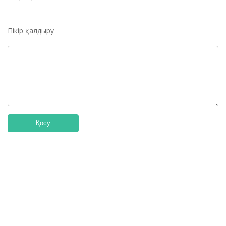
Пікір қалдыру
Қосу