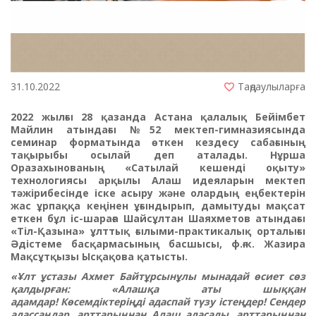
31.10.2022
Таңдаулыларға
2022 жылғы 28 қазанда Астана қалалық Бейімбет
Майлин атындағы №52 мектеп-гимназиясында
семинар форматында өткен кездесу сабағының
тақырыбы осылай деп аталады.
Нұрша
Оразахынованың «Сатылай кешенді оқыту»
технологиясы арқылы Алаш идеяларын мектеп
тәжірибесінде іске асыру және олардың еңбектерін
жас ұрпаққа кеңінен ұғындырып, дамытуды мақсат
еткен бұл іс-шараға Шайсұлтан Шаяхметов атындағы
«Тіл-Қазына» ұлттық ғылыми-практикалық орталығы
Әдістеме басқармасының басшысы, ф.ғ.к. Жазира
Мақсұтқызы Ысқақова қатысты.
«Ұлт ұстазы Ахмет Байтұрсынұлы мынадай өсиет сөз
қалдырған: «Алашқа аты шыққан
адамдар!
Көсемдіктеріңді адаспай түзу істеңдер! Сендер
адассаңдар, арттарыңнан Алаш адасады, арттарыңнан