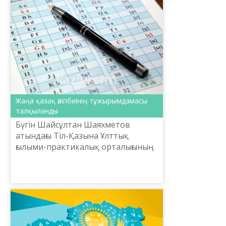
Жаңа қазақ әліпбиінің тұжырымдамасы
талқыланды
Бүгін Шайсұлтан Шаяхметов
атындағы Тіл-Қазына Ұлттық
ғылыми-практикалық орталығының
ұйымдастыруымен ЕҰУ-да «Қазақ
жазуының тарихы және латын
әліпбиіне көшудің ғылыми-
тәжірибел...