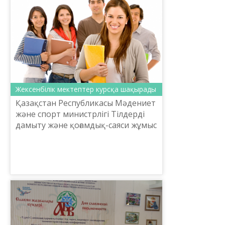
Жексенбілік мектептер курсқа шақырады
Қазақстан Республикасы Мәдениет
және спорт министрлігі Тілдерді
дамыту және қоғамдық-саяси жұмыс
комитетінің қолдауымен
«Мемлекеттік тілді үйрету
элиталық курсы» Мәдени мекеме...