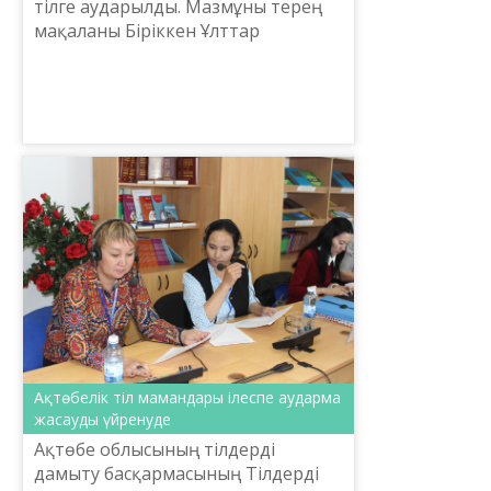
тілге аударылды. Мазмұны терең
мақаланы Біріккен Ұлттар
Ұйымының ресми тілдеріне
тәржімалау міндетін Астанадағы
Л.Гумилев атындағы Еуразия Ұлтт...
Ақтөбелік тіл мамандары ілеспе аударма
жасауды үйренуде
Ақтөбе облысының тілдерді
дамыту басқармасының Тілдерді