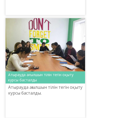
біздің өміріміздің барлық сал...
Атырауда ағылшын тілін тегін оқыту
курсы басталды
Атырауда ағылшын тілін тегін оқыту
курсы басталды.