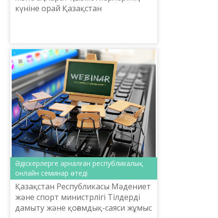
күніне орай Қазақстан
Республикасының Мәдениет және
спорт министрі А.
Мұхамедиұлының қатысуымен
«Мемлекеттік тіл ...
Әдіскерлерге арналған республикалық
онлайн семинар өтеді
Қазақстан Республикасы Мәдениет
және спорт министрлігі Тілдерді
дамыту және қоғамдық-саяси жұмыс