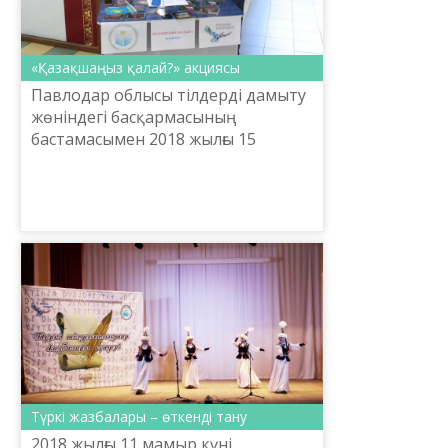
«Қазақшаңыз қалай?» акциясы
Павлодар облысы тілдерді дамыту
жөніндегі басқармасының
бастамасымен 2018 жылғы 15
мамырда Елбасының «Болашаққа
бағдар: рухани жаңғыру»
бағдарламалық мақаласын іске
асыру шеңб...
Түркі жазбалары – өткенді тану
2018 жылғы 11 мамыр күні