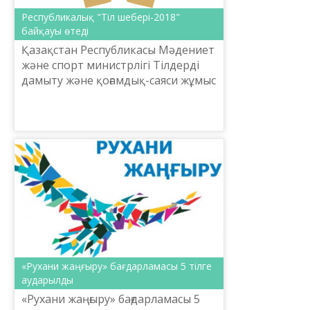
Республикалық "Тіл шебері-2018"
байқауы өтеді
Қазақстан Республикасы Мәдениет
және спорт министрлігі Тілдерді
дамыту және қоғамдық-саяси жұмыс
комитетінің тапсырысымен
«Ш.Шаяхметов атындағы тілдерді
дамытудың республикалы...
«Рухани жаңғыру» бағдарламасы 5 тілге
аударылды
«Рухани жаңғыру» бағдарламасы 5