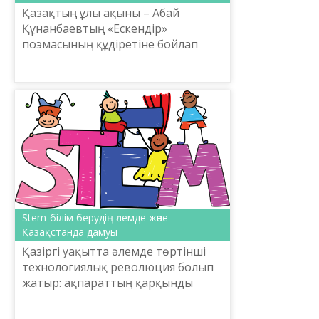
Қазақтың ұлы ақыны – Абай
Құнанбаевтың «Ескендір»
поэмасының құдіретіне бойлап
мән–маңызын енді неміс тілді
оқырмандар ұғына алады. Бұл
туындыны еліміздегі Гете мәдени
универс...
Stem-білім берудің әлемде және
Қазақстанда дамуы
Қазіргі уақытта әлемде төртінші
технологиялық революция болып
жатыр: ақпараттың қарқынды
ағыны, жоғары технологиялық
инновациялар мен әзірлемелер