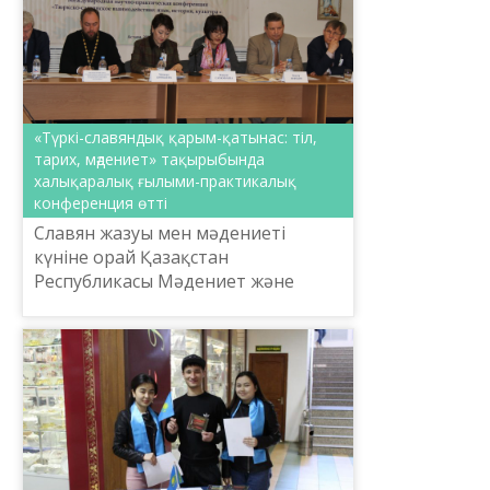
«Түркі-славяндық қарым-қатынас: тіл,
тарих, мәдениет» тақырыбында
халықаралық ғылыми-практикалық
конференция өтті
Славян жазуы мен мәдениеті
күніне орай Қазақстан
Республикасы Мәдениет және
спорт министрлігінің Тілдерді
дамыту және қоғамдық-саяси жұмыс
комитеті мен «Шайсұлтан
Шаяхметов ат...