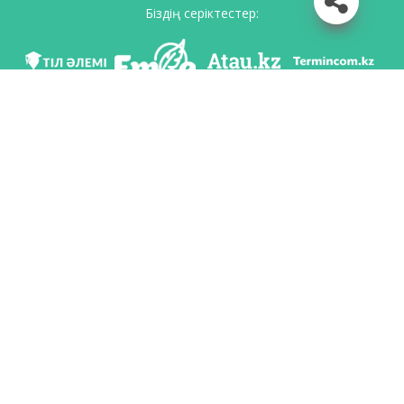
Біздің серіктестер:
Біз әлеуметттік желілерде
Қосымшаны жүктеу
Қазақстан Республикасының Білім және ғылым министрлігі Тіл саясаты
комитетінің тапсырмасы бойынша Шайсұлтан Шаяхметов атындағы «Тіл-
Қазына» ұлттық ғылыми-практикалық орталығы тарапынан әзірленді.