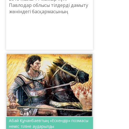
Павлодар облысы тілдерді дамыту
жөніндегі басқармасының
ұйымдастыруымен «Шаңырақ»
концерттік залында бүгінде
дәстүрге айналып келе жатқан
айтулы күнде...
Абай Құнанбаевтың «Ескендір» поэмасы
неміс тіліне аударылды