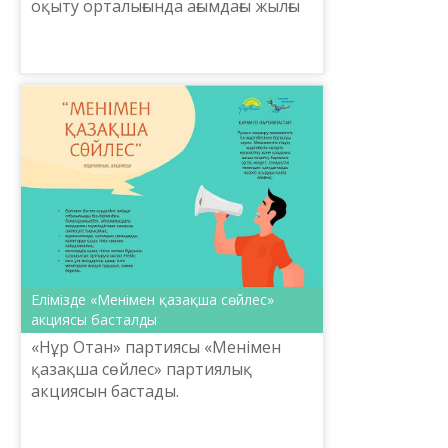
оқыту орталығында ағымдағы жылғы
28 мамыр - 1 маусым аралығында
қазақша-орысша, орысша-қазақша
ілеспе аударма жасауды...
Елімізде «Менімен қазақша сөйлес»
акциясы басталды
«Нұр Отан» партиясы «Менімен
қазақша сөйлес» партиялық
акциясын бастады.