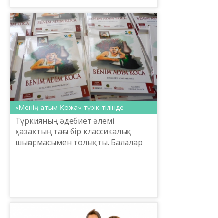
«Менің атым Қожа» түрік тілінде
Түркияның әдебиет әлемі
қазақтың тағы бір классикалық
шығармасымен толықты. Балалар
әдебиетінің көрнекті өкілі Бердібек
Соқпақбаевтың «Менің атым
Қожа» кітабы тұңғыш рет түрік...