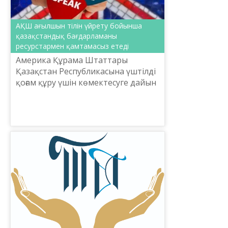
АҚШ ағылшын тілін үйрету бойынша
қазақстандық бағдарламаны
ресурстармен қамтамасыз етеді
Америка Құрама Штаттары
Қазақстан Республикасына үштілді
қоғам құру үшін көмектесуге дайын
екенін білдірді.