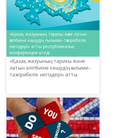
«Қазақ жазуының тарихы және латын
әліпбиіне көшудің ғылыми–тәжірибелік
негіздері» атты республикалық
конференция өтеді
«Қазақ жазуының тарихы және
латын әліпбиіне көшудің ғылыми–
тәжірибелік негіздері» атты
республикалық конференция өтеді.