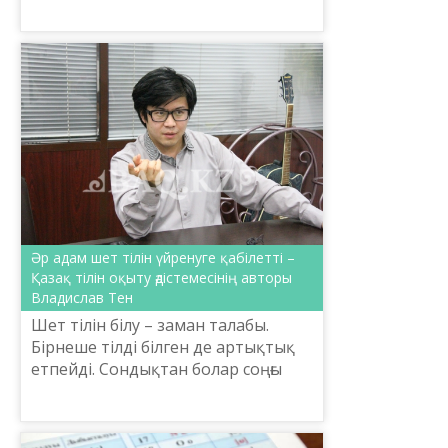
комитеті, Шайсұлтан Шаяхметов
атындағы «Тіл – Қазына» ұлттық
ғылыми-практикалы...
Әр адам шет тілін үйренуге қабілетті –
Қазақ тілін оқыту әдістемесінің авторы
Владислав Тен
Шет тілін білу – заман талабы.
Бірнеше тілді білген де артықтық
етпейді. Сондықтан болар соңғы
жылдары қазақстандықтар
арасында шет тілдеріне, әсіресе
ағылшын тіліне деген сұр...