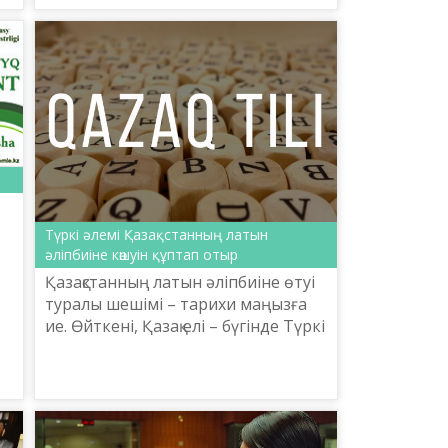
ы
т
Түркі әлемі Қазақстанның латын
әліпбиіне көшуін құптап отыр
Қазақстанның латын әліпбиіне өтуі
туралы шешімі – тарихи маңызға
ие. Өйткені, Қазақ елі – бүгінде Түркі
дүниесіндегі көшбасшы
мемлекеттердің бірі. Оның әрбір
қадамы күллі Түрк...