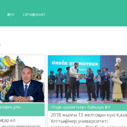
ҚАРА
СҰРАҚ-ЖАУАП
р
ымыздың ұлы
«Үздік қызметкер» байқауы өтті
2018 жылғы 13 желтоқсан күні Қазақ
қтар ел
Ұлттық Өнер университеті
27 жылдық мерекесін