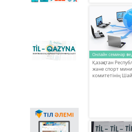
қараша сағат 11.00
сәйкестендіретін
көпфункционалды
конвертер және
Қазақстандағы латын
графикасына көшу
үдерісін сүйемелдейтін
негізгі ұлттық портал.
Конвертер
бағдарламасының
«Til-Qazyna»
Windows-қа арналған
республикалық
offline-нұсқасын, MS
Онлайн семинар өте
ақпараттық-танымдық
Office пакетіне
Қазақстан Респу
газеті
арналған
және спорт минис
қосымшаларды,
плагиндерді және
комитетінің Шай
Android, iOS
Шаяхметов атынд
платформаларына
Қазына» ұлттық 
арналған мобильді
практикалық орт
қосымшаларын жүктеп
16 қараш...
алуға болады.
Мемлекеттік тілдің
қолданыс аясының
кеңеюінде ғаламтор
арқылы тілді