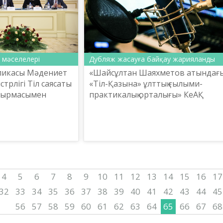
 мәселелері
Дубляж жасауға байқау жарияланды
бликасы Мәдениет
«Шайсұлтан Шаяхметов атындағ
трлігі Тіл саясаты
«Тіл-Қазына» ұлттық ғылыми-
псырмасымен
практикалық орталығы» КеАҚ
хметов атындағы
шетелдік үздік анимациялық
ттық ғылыми-
фильмге қазақ тілінде кәсіби дубляж
лығы» 2...
жасайтын компанияларға байқ...
4
5
6
7
8
9
10
11
12
13
14
15
16
17
32
33
34
35
36
37
38
39
40
41
42
43
44
45
56
57
58
59
60
61
62
63
64
65
66
67
68