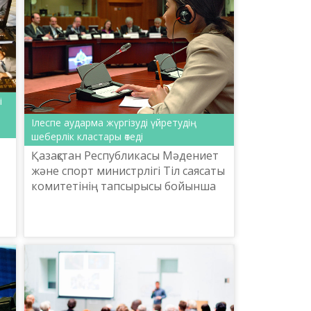
і
Ілеспе аударма жүргізуді үйретудің
шеберлік кластары өтеді
Қазақстан Республикасы Мәдениет
және спорт министрлігі Тіл саясаты
комитетінің тапсырысы бойынша
ын
«Ш.Шаяхметов атындағы «Тіл-
Қазына» ұлттық ғылыми-
практикалық орталығы» КЕАҚ «...