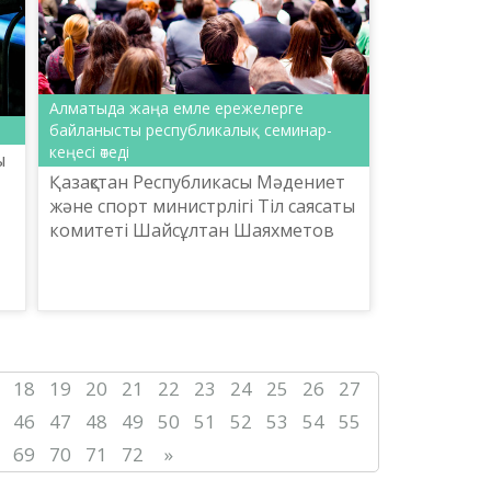
Алматыда жаңа емле ережелерге
байланысты республикалық семинар-
кеңесі өтеді
ы
Қазақстан Республикасы Мәдениет
және спорт министрлігі Тіл саясаты
комитеті Шайсұлтан Шаяхметов
атындағы «Тіл-Қазына» ұлттық
ғылыми-практикалық орталығы
2018 жылғы 26 қазанда ...
18
19
20
21
22
23
24
25
26
27
46
47
48
49
50
51
52
53
54
55
69
70
71
72
»