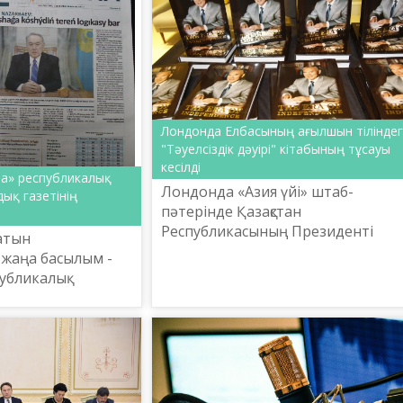
Лондонда Елбасының ағылшын тіліндег
"Тәуелсіздік дәуірі" кітабының тұсауы
кесілді
na» республикалық
Лондонда «Азия үйі» штаб-
ық газетінің
пәтерінде Қазақстан
Республикасының Президенті
латын
Нұрсұлтан Назарбаевтың ағылш
жаңа басылым -
тіліндегі «Тәуелсіздік дәуірі»
публикалық
кітабының тұсаукесер рәсімі өтті.
ық газеті