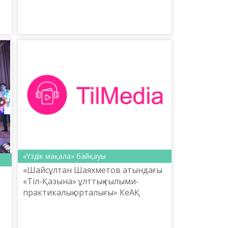
ғана әдемі афоризм емес. Шын
мәнін...
«Үздік мақала» байқауы
«Шайсұлтан Шаяхметов атындағы
«Тіл-Қазына» ұлттық ғылыми-
практикалық орталығы» КеАҚ
«Tilmedia.kz» сайтына үш тілде
«Үздік мақала» байқауын
жариялайды.