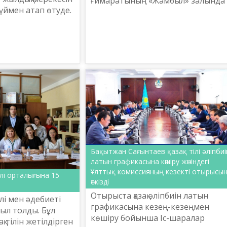
ғимаратының «Жамбыл» залында
күймен атап өтуде.
Қазақстан Республикасы Мәдение
осынау ұлық
және спорт министрлігінің Тіл
з үшін аса
саясаты комитетінің ұйым...
лдірсе ...
Бақытжан Сағынтаев қазақ тілі әліпбиі
латын графикасына көшіру жөніндегі
Ұлттық комиссияның кезекті отырысы
ілі орталығына 15
өткізді
Отырыста қазақ әліпбиін латын
ілі мен әдебиеті
графикасына кезең-кезеңмен
ыл толды. Бұл
көшіру бойынша Іс-шаралар
зақ тілін жетілдірген