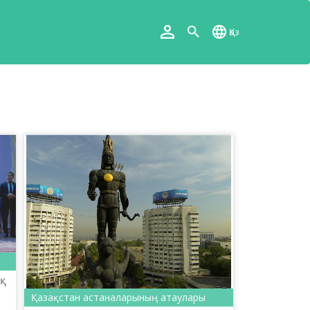
Қаз
Қазақстан астаналарының атаулары