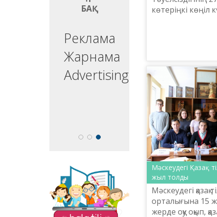
БАҚ
БАҚ
көтеріңкі көңіл 
Бұл өз кезегінде 
мейрамның елімі
ргізуші
Реклама
маңызды екенін бі
едущий
Жарнама
esenter
Advertising
Мәскеудегі Қазақ т
жыл толды
«Balatili.kz» сайты
бүлдіршіндеріміздің
Мәскеудегі қазақ т
оқып, жазып, тіл
орталығына 15 ж
үйренулеріне
жерде оқу оқып, қа
бағытталған. Мұнда