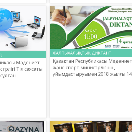
-де (А...
комитеті Ш. Шаяхметов атындағ
«Тіл-Қазына» ұ...
ЖАЛПЫХАЛЫҚТЫҚ ДИКТАНТ
ді
Қазақстан Республикасы Мәдение
бликасы Мәдениет
және спорт министрлігінің
трлігі Тіл саясаты
ұйымдастыруымен 2018 жылғы 14
сұлтан
қарашасында сағат 11.00 – 11.30
ағы «Тіл-
аралығында республика бойынша
ғылыми-
«ЖАЛПЫХАЛЫҚТЫҚ ДИКТАНТ» ...
алығы 2018 жылғы