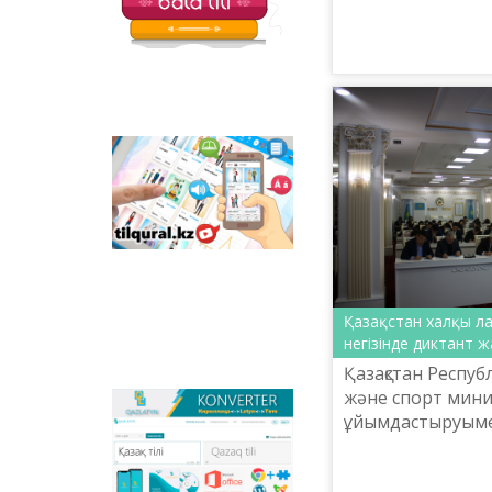
балаларға арналған
қаншама жас бүгін
қызықты тапсырмалар
маман атанып, ө
мен қазақ тіліндегі
қызмет ...
отандық
анимациялық
фильмдер
орналастырылған.
Tilqural.kz –
мемлекеттік тілді
деңгейлеп үйренуге
арналған веб-
сервис. Сайтта А1
деңгейі бойынша
жаңа әліпби мен
емле ережелерін
жазу, оқуды
Қазақстан халқы л
меңгертуге арналған
негізінде диктант 
онлайн курс
Қазақстан Респу
орналастырылған.
және спорт минис
Qazlatyn.kz –
ұйымдастыруымен 
мәтіндерді кирилден
латын графикасы
латынға және төте
жұмыстары аясын
жазуға онлайн түрде