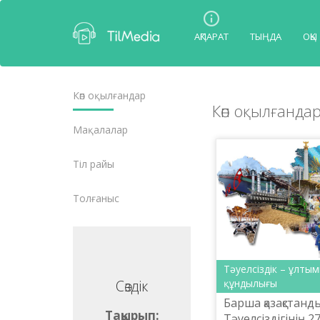
АҚПАРАТ
ТЫҢДА
ОҚЫ
Көп оқылғандар
Көп оқылғанда
Мақалалар
Тіл райы
Толғаныс
​Тәуелсіздік – ұлт
Сөздік
Сөздік
құндылығы
Барша қазақстанды
ақырып:
Тақырып:
Тәуелсіздігінің 