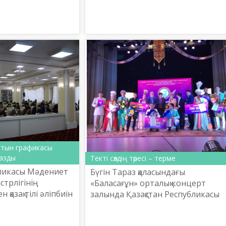
жоспары туралы, Ұлттық комиссия
де кәсіби білікті
жанынан құрылған орфографиялық,
з салаларында
әдістемелік, терминологиялық...
атын графикасы
жазды
Текті сөздің төресі – терме
бликасы Мәдениет
Бүгін Тараз қаласындағы
трлігінің
«Баласағұн» орталық концерт
қазақ тілі әліпбиін
залында Қазақстан Республикасы
на көшіру
Мәдениет және спорт
да 2018 жылғы 14
министрлігінің Тіл саясаты