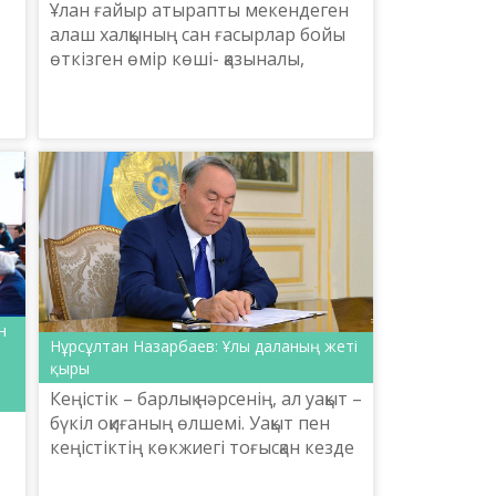
Ұлан ғайыр атырапты мекендеген
т
алаш халқының сан ғасырлар бойы
өткізген өмір көші- қазыналы,
шежірелі ғұмыр. Тарихтың төрінде
тұрған көне түркілердің бүгінгі
таңдағы ұрпақтары...
н
Нұрсұлтан Назарбаев: Ұлы даланың жеті
қыры
н
Кеңістік – барлық нәрсенің, ал уақыт –
бүкіл оқиғаның өлшемі. Уақыт пен
кеңістіктің көкжиегі тоғысқан кезде
ұлт тарихы басталады. Бұл – жай