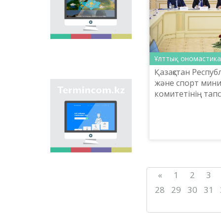
мақсаты - еліміздің
өңірлеріндегі көше,
елдімекен,
мекемелер мен түрлі
нысандарға берілген
атауларды жинақтап,
қазақ
Ұлттық ономастика
ономастикасының
Қазақстан Респу
біртұтас жүйесін жасау
және спорт минис
арқылы
"Termincom.kz" сайты
ономастикалық
комитетінің та
- қазақ
атауларды
«Шайсұлтан Шая
терминологиясын
біріздендіру.
«Тіл-Қазына» ұл
жүйелеуге,
практикалық орта
терминологиялық
қорды толықтыруға,
терминдерді және
атауларды қазақ
тілінің нормаларына
сәйкес реттеуге үлес
«
1
2
3
қосады. Осы мақсатты
орындау үшін сайтта
28
29
30
31
осы уақытқа дейін
терминдердің
барлығы қамтылған.