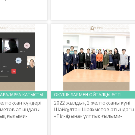
талығы
атындағы «Тіл-Қазына» ұлттық
спа
ғылыми-практикалық орталығы
басшысы
2022 жылғы 30 қарашада ...
стан Республи...
АРАЛАРҒА ҚАТЫСТЫ
ОҚУШЫЛАРМЕН ОЙТАЛҚЫ ӨТТІ
желтоқсан күндері
2022 жылдың 2 желтоқсаны күні
метов атындағы
Шайсұлтан Шаяхметов атындағы
тық ғылыми-
«Тіл-Қазына» ұлттық ғылыми-
талығының ғалым
практикалық орталығының
р қаласында
Әдістеме басқармасы Астана