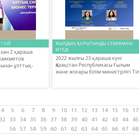
ГІ ОЙ
ЖЫЛДЫҢ ҚОРЫТЫНДЫ СЕМИНАРЫ
ӨТЕДІ
азан 2 қараша
2022 жылғы 23 қараша күні
Шаяхметов
Қазақстан Республикасы Ғылым
зына» ұлттық-
және жоғары білім министрлігі Ті
алық орталығы
саясаты комитеті Шайсұлтан
ғы бизнес
Шаяхметов атындағы «Тіл-Қазына
ы республикалық
ұлттық ғылыми-практикалық о...
4
5
6
7
8
9
10
11
12
13
14
15
16
17
32
33
34
35
36
37
38
39
40
41
42
43
44
45
56
57
58
59
60
61
62
63
64
65
66
67
68