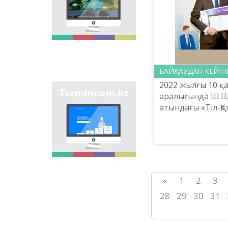
мақсаты - еліміздің
өңірлеріндегі көше,
елдімекен,
мекемелер мен түрлі
нысандарға берілген
атауларды жинақтап,
қазақ
ономастикасының
БАЙҚАУДАН КЕЙІН
біртұтас жүйесін жасау
2022 жылғы 10 қ
арқылы
"Termincom.kz" сайты
аралығында Ш.
ономастикалық
- қазақ
атауларды
атындағы «Тіл-Қа
терминологиясын
біріздендіру.
ғылыми-практик
жүйелеуге,
«Ұлттық сипатта
терминологиялық
қорды толықтыруға,
терминдері» атт
терминдерді және
байқау ұйы...
атауларды қазақ
тілінің нормаларына
сәйкес реттеуге үлес
«
1
2
3
қосады. Осы мақсатты
орындау үшін сайтта
28
29
30
31
осы уақытқа дейін
терминдердің
барлығы қамтылған.