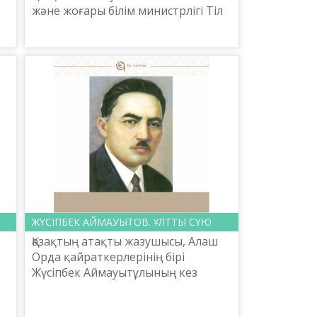
және жоғары білім министрлігі Тіл
саясаты комитеті Ш.Шаяхметов
атындағы «Тіл-Қазына» ұлттық
ғылыми-практикалық орталығ...
ЖҮСІПБЕК АЙМАУЫТОВ. ҰЛТТЫ СҮЮ
Қазақтың атақты жазушысы, Алаш
Орда қайраткерлерінің бірі
Жүсіпбек Аймауытұлының кез
келген туындысы ұлтты сүюдің
барометрі іспетті. Әсiресе советтiк