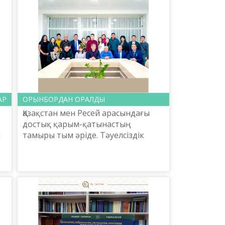
АР
ОРЫНБОРДАН ОРАЛДЫ
Қазақстан мен Ресей арасындағы
достық қарым-қатынастың
л
тамыры тым әріде. Тәуелсіздік
жылдары жаңа мазмұнға ие болды.
Соның жарқын мысалын, Ақтөбе
»
өңірімен қоңсы қонған елді ме...