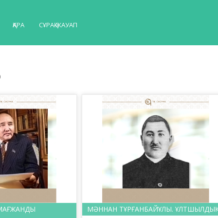
ҚАРА
СҰРАҚ-ЖАУАП
р
..МАҒЖАНДЫ
МӘННАН ТҰРҒАНБАЙҰЛЫ. ҰЛТШЫЛДЫ