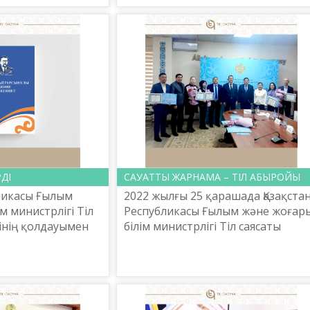
uslararası T...
қаласындағы дарынды балаларға
арналған...
ДІ
САУАТТЫ ЖАРНАМА – ТІЛ АБЫРОЙЫ
бликасы Ғылым
2022 жылғы 25 қарашада Қазақста
м министрлігі Тіл
Республикасы Ғылым және жоғар
інің қолдауымен
білім министрлігі Тіл саясаты
ынұлы және
комитетінің ұйымдастыруымен
ы жарық көрді.
Қазақстан халқының бірлігін
ның 150 жы...
нығайтудың аса маңызды фа...