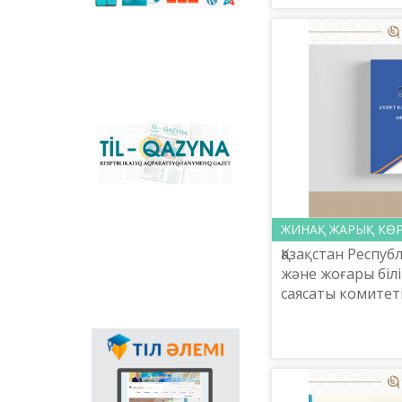
(Түркия) өткен «Ul
сәйкестендіретін
көпфункционалды
конвертер және
Қазақстандағы латын
графикасына көшу
үдерісін сүйемелдейтін
негізгі ұлттық портал.
Конвертер
бағдарламасының
«Til-Qazyna»
Windows-қа арналған
республикалық
offline-нұсқасын, MS
ақпараттық-танымдық
Office пакетіне
газеті
арналған
қосымшаларды,
плагиндерді және
ЖИНАҚ ЖАРЫҚ КӨР
Android, iOS
Қазақстан Респу
платформаларына
және жоғары білі
арналған мобильді
саясаты комитет
қосымшаларын жүктеп
алуға болады.
«Ахмет Байтұрс
өркениет» жинағ
Мемлекеттік тілдің
Мұнда ұлт ұстазы
қолданыс аясының
кеңеюінде ғаламтор
арқылы тілді