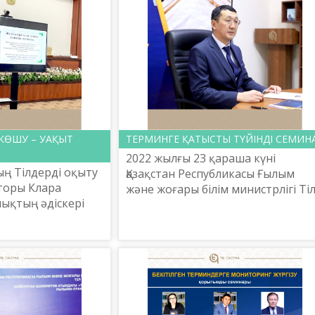
 КӨШУ – УАҚЫТ
ТЕРМИНГЕ ҚАТЫСТЫ ТҮЙІНДІ СЕМИН
2022 жылғы 23 қараша күні
ң Тілдерді оқыту
Қазақстан Республикасы Ғылым
торы Клара
және жоғары білім министрлігі Ті
лықтың әдіскері
саясаты комитетінің
енова және
тапсырысымен Шайсұлтан
 Нұржанова ҚР тіл
Шаяхметов атындағы «Тіл-Қазына
рудың 2020-...
ұлттық ғылы...