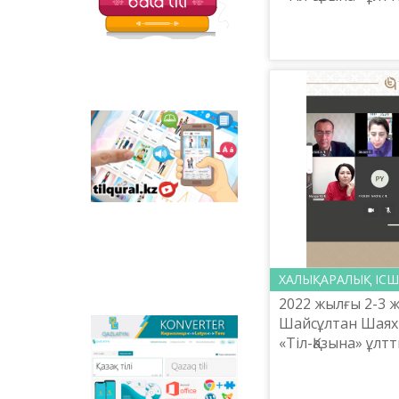
балаларға арналған
практикалық ор
қызықты тапсырмалар
Редакциялық ба
мен қазақ тіліндегі
басқармасының 
отандық
анимациялық
Д.Құсайынов Қазақ
фильмдер
орналастырылған.
Tilqural.kz –
мемлекеттік тілді
деңгейлеп үйренуге
арналған веб-
сервис. Сайтта А1
деңгейі бойынша
жаңа әліпби мен
емле ережелерін
жазу, оқуды
меңгертуге арналған
ХАЛЫҚАРАЛЫҚ ІСШ
онлайн курс
2022 жылғы 2-3 
орналастырылған.
Шайсұлтан Шаях
Qazlatyn.kz –
«Тіл-Қазына» ұлт
мәтіндерді кирилден
практикалық ор
латынға және төте
мамандары Изми
жазуға онлайн түрде