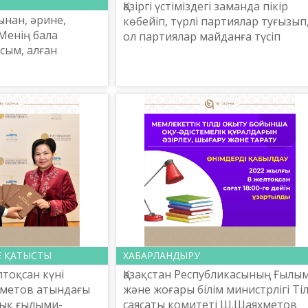
Қазіргі үстіміздегі заманда пікір
ынан, әрине,
көбейіп, түрлі партиялар туғызып
Менің бала
ол партиялар майданға түсіп
сым, алған
жарысып-тыртысып отырғанын
ы да Абайдан. Таза
көріп отырмыз. Партиялардың
а бой ұрғанда
барлығының көздеген мақс...
 сөз «Қазақ»...
Е ҚАТЫСТЫ
ХАБАРЛАНДЫРУ
лтоқсан күні
Қазақстан Республикасының Ғылы
метов атындағы
және жоғары білім министрлігі Ті
тық ғылыми-
саясаты комитеті Ш.Шаяхметов