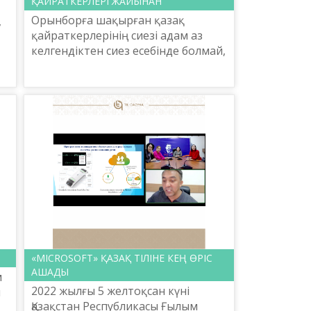
ҚАЙРАТКЕРЛЕРІ ЖАЙЫНАН
Орынборға шақырған қазақ
,
қайраткерлерінің сиезі адам аз
келгендіктен сиез есебінде болмай,
кішкентай ғана кеңес түрінде
болып өткені озған нөмірлерінде
жазылды. Орынборда отыр...
«MICROSOFT» ҚАЗАҚ ТІЛІНЕ КЕҢ ӨРІС
АШАДЫ
м
2022 жылғы 5 желтоқсан күні
л
Қазақстан Республикасы Ғылым