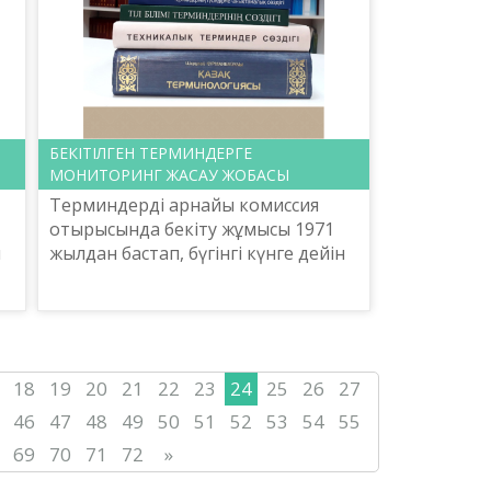
БЕКІТІЛГЕН ТЕРМИНДЕРГЕ
МОНИТОРИНГ ЖАСАУ ЖОБАСЫ
Терминдерді арнайы комиссия
отырысында бекіту жұмысы 1971
л
жылдан бастап, бүгінгі күнге дейін
жалғасып келеді. Ғылым-білімнің
»
дамуына, қоғамдық-саяси
оқиғалардың құбылуына байл...
18
19
20
21
22
23
24
25
26
27
46
47
48
49
50
51
52
53
54
55
69
70
71
72
»