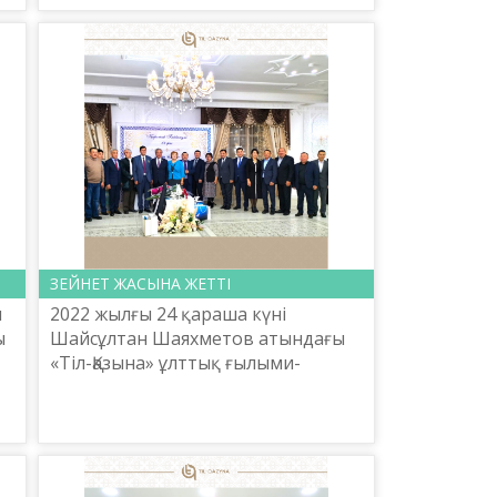
цензура әлi келмеген 1917...
ЗЕЙНЕТ ЖАСЫНА ЖЕТТІ
н
2022 жылғы 24 қараша күні
ы
Шайсұлтан Шаяхметов атындағы
«Тіл-Қазына» ұлттық ғылыми-
практикалық орталығы
Редакциялық баспа
басқармасының басшысы
Д.Құсайынов Ақмола облысы ішкі с...