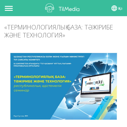
Қаз
Toggle
navigation
«ТЕРМИНОЛОГИЯЛЫҚ БАЗА: ТӘЖІРИБЕ
ЖӘНЕ ТЕХНОЛОГИЯ»