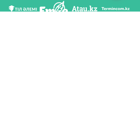
Біз әлеуметттік желілерде
Қосымшаны жүктеу
Қазақстан Республикасының Білім және ғылым министрлігі Тіл саясаты
комитетінің тапсырмасы бойынша Шайсұлтан Шаяхметов атындағы «Тіл-
Қазына» ұлттық ғылыми-практикалық орталығы тарапынан әзірленді.