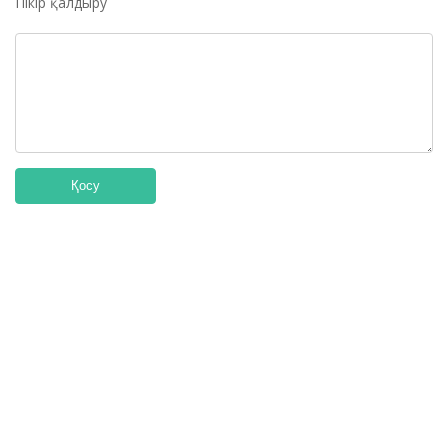
Пікір қалдыру
Қосу