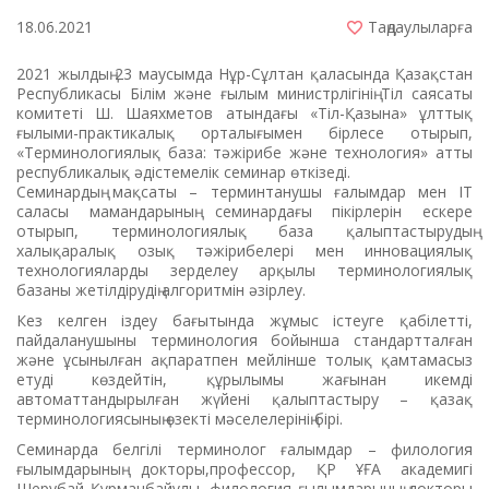
18.06.2021
Таңдаулыларға
2021 жылдың 23 маусымда Нұр-Сұлтан қаласында Қазақстан
Республикасы Білім және ғылым министрлігінің Тіл саясаты
комитеті Ш. Шаяхметов атындағы «Тіл-Қазына» ұлттық
ғылыми-практикалық орталығымен бірлесе отырып,
«Терминологиялық база: тәжірибе және технология» атты
республикалық әдістемелік семинар өткізеді.
Семинардың мақсаты – терминтанушы ғалымдар мен ІТ
саласы мамандарының семинардағы пікірлерін ескере
отырып, терминологиялық база қалыптастырудың
халықаралық озық тәжірибелері мен инновациялық
технологияларды зерделеу арқылы терминологиялық
базаны жетілдірудің алгоритмін әзірлеу.
Кез келген іздеу бағытында жұмыс істеуге қабілетті,
пайдаланушыны терминология бойынша стандартталған
және ұсынылған ақпаратпен мейлінше толық қамтамасыз
етуді көздейтін, құрылымы жағынан икемді
автоматтандырылған жүйені қалыптастыру – қазақ
терминологиясының өзекті мәселелерінің бірі.
Семинарда белгілі терминолог ғалымдар – филология
ғылымдарының докторы,профессор, ҚР ҰҒА академигі
Шерубай Құрманбайұлы, филология ғылымдарының докторы