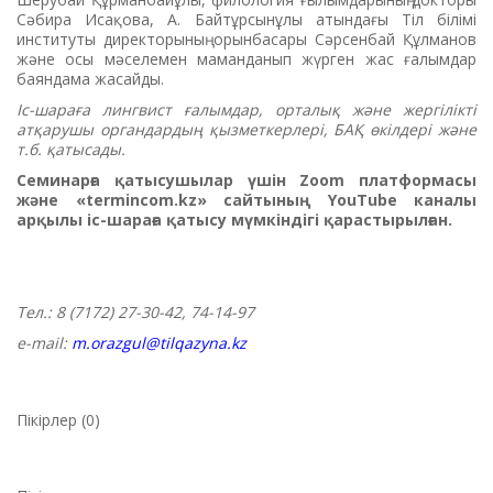
Сәбира Исақова, А. Байтұрсынұлы атындағы Тіл білімі
институты директорының орынбасары Сәрсенбай Құлманов
және осы мәселемен маманданып жүрген жас ғалымдар
баяндама жасайды.
Іс-шараға лингвист ғалымдар, орталық және жергілікті
атқарушы органдардың қызметкерлері, БАҚ өкілдері және
т.б. қатысады.
Семинарға қатысушылар үшін Zoom платформасы
және «termincom.kz» сайтының YouTube каналы
арқылы іс-шараға қатысу мүмкіндігі қарастырылған.
Тел.: 8 (7172) 27-30-42, 74-14-97
е-mail:
m.orazgul@tilqazyna.kz
Пікірлер (0)