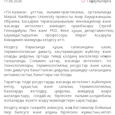
11.06.2026
Таңдаулыларға
«Тіл-Қазына» ұлттық ғылыми-практикалық орталығында
Maqsut Narikbayev University провосты Анар Бауыржанқызы
Ибраева, Басқарма төрағасының ғылым, инновациялар және
жасанды интеллект жөніндегі орынбасары Сергей
Геннадийұлы Пен және PhD, Жеке құқық департаментінің
қауымдастырылған профессоры Марат Асқарұлы
Ахмадимен мазмұнды кездесу өтті.
Кездесу барысында құқық саласындағы қазақ
терминологиясын дамыту, заң терминдерін жүйелеу және
оларды цифрлық ортада тиімді қолдану мәселелері кеңінен
талқыланды. Сонымен қатар, жасанды интеллект, тіл
технологиялары, терминологиялық ресурстар және қазақ
тілін дамытуға бағытталған цифрлық шешімдер саласындағы
ынтымақтастық бағыттары сөз болды.
Тараптар тілдік ресурстарды жасанды интеллект жүйелеріне
енгізу, құқықтық және салалық терминологиялық
базаларды жетілдіру, цифрлық өнімдерді өзара
ықпалдастыру, сондай-ақ бірлескен ғылыми-қолданбалы
жобаларды жүзеге асыру мүмкіндіктерін қарастырды.
Кездесу өзара тәжірибе алмасуға, жаңа бастамалар бойынша
пікір бөлісуге және алдағы бірлескен жұмыстың негізгі