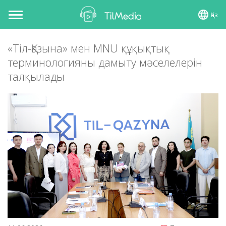
Қаз
Toggle
navigation
«Тіл-Қазына» мен MNU құқықтық
терминологияны дамыту мәселелерін
талқылады