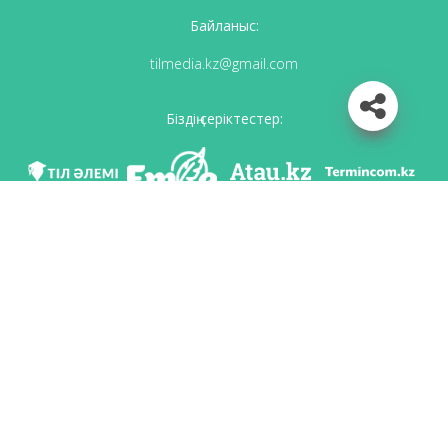
Байланыс:
tilmedia.kz@gmail.com
Біздің серіктестер:
Біз әлеуметттік желілерде
Қосымшаны жүктеу