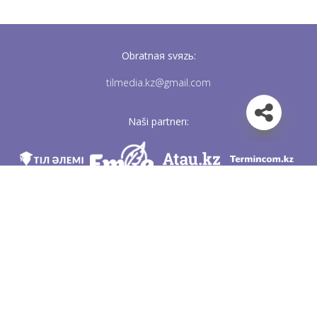
Obratnaя svяzь:
tilmedia.kz@gmail.com
Naši partnerı:
Mı v soc. setяh
Skačatь priloženie