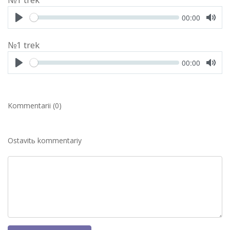
Seek
Current
00:00
time
Play
Toggl
Mute
№1 trek
Seek
Current
00:00
time
Play
Toggl
Mute
Kommentarii (0)
Ostavitь kommentariy