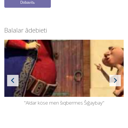
Dobavitь
Balalar âdebietі
"Aldar köse men šıqbermes Šığaybay"