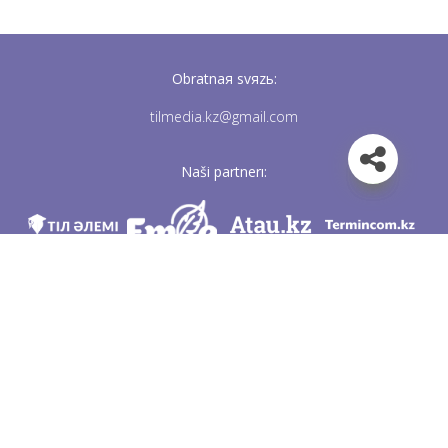
Obratnaя svяzь:
tilmedia.kz@gmail.com
Naši partnerı:
Mı v soc. setяh
Skačatь priloženie