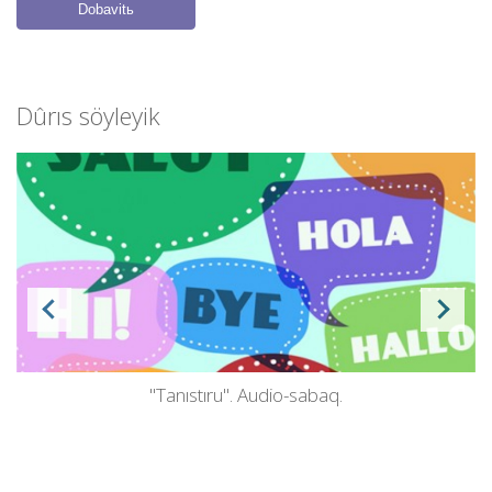
Dobavitь
Dûrıs söyleyіk
"Tanıstıru". Audio-sabaq.