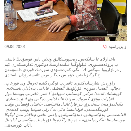
ۆ يزبراننوە
09.06.2023
باعدارلاماعا سايكەس, رەسپۋبليكالىق ونلاين باس قوسۋدىڭ باستى
دارىسكەرى كيمЭپ پروفەسسورى, فيلولوگييا عىلىمدارىنىڭ دوكتورى
ز.ەرنازاروۆا سوڭعى كٴا نگى كەزدەسۋدى سوزدىك قوردى دامىتۋمەن
جٴا رگىزىلەتىن جۇمىس تٴا رلەرىن تانىستىرۋدان باستادى.
زاۋرەش شارشابەكقىزى تاقىرىپ توڭىرەگىندە تەرەڭ وي قوزعاپ,
«جالپى العاندا, سوزدى قۇراۋدىڭ العاشقى قادامى يدەيادان باستالادى.
كوپشىلىك الدىندا ەركىن كوسىلىپ سويلەۋ ٴا شىن تاقىرىپ بويىنشا مول
اقپارات بولۋى كەرەك. سوندا عانا ايتايىن دەگەن وي انىق شىعادى.
دالەلدەۋ مەن سەندىرۋ, بىر قاراعاندا, ماعىناسى جاعىنان ۇقساس بولىپ
كورىنگەنىمەن, قولدانىستا ەكى تٴا رلى سيپاتتا بولىپ كەلەدى.
العاشقىسى يندۋكسييالىق, دەدۋكسييالىق, ياعني ناقتى ايعاقتار مەن لوگيكا
زاڭدارىنا قۇرىلسا, سوڭعىسى ادامنىڭ эموسيياسىنا نەگىزدەلەدى»,
– دەپ
.
اتاپ كورسەتتى