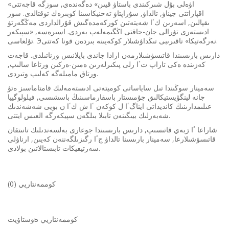
«اۋەلى بۇل شىركىندى باستاۋ قيىن» دەگەندەي, سوزگە قاجەتتى
اقپاراتتى جيناۋ, تالداۋ, سۇراپتاۋ تەحنيكاسىنا كوبىرەك توقتالدى. سوز
ىقپالىن, اسەرىن كٴا شەيتەتىن كوركەمدەگىش قۇرالداردى مەڭگەرتۋ
ادىستەرى تۋرالى جان-جاقتى اڭگىمەلەپ بەردى. اسىرەسە, «سپيكەر
تۇلعاسى. Эنەرگەتيكا» تاقىرىبى تىڭداۋشىلار كوكەيىنە بىردەن قونا كەتتى.
دارىس بارىسىندا قاتىسۋشىلارمەن ارادا جاندى بايلانىس ورناتىلدى. قاجەت
كەزىندە ەكى تاراپ تٴا رلى پىكىرلەرىن ەمىن-ەركىن ورتاعا سالىپ,
ورتاق مامىلەگە كەلىپ وتىردى.
سەمينار سوڭىندا تىل ساياساتى كوميتەتى ادىستەمەلىك قامتاماسىز ەتۋ
جانە لينگۆيستيكالىق جۇمىستار باسقارماسىنىڭ باسشىسى, فيلولوگييا
عىلىمدارىنىڭ كانديداتى ايناگٴا ل كوكەن ٴا ش كٴا ن بويى شەشەندىك
شەبەرلىك بيىگىنەن تابىلا بىلگەن سپيكەرگە العىس ايتتى.
شاراعا ٴا زبەي قاتىسىپ, دارىس بارىسىندا جوعارى بەلسەندىلىك تانىتقان
قاتىسۋشىلارعا, سەمينار بارىسىنا تالداۋ جٴا رگىزىلگەننەن كەيىن, ارناۋلى
سەرتيفيكات تابىستالاتىن بولادى.
كوممەنتاريي (0)
وستاۆيتь كوممەنتاريي