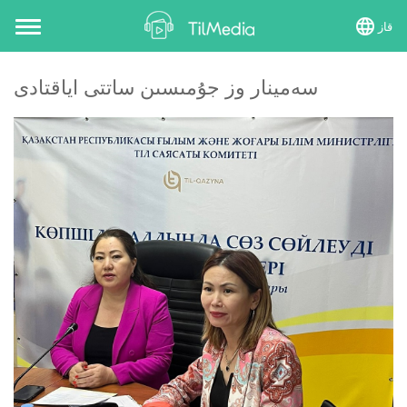
قاز
Toggle
navigation
سەمينار وز جۇمىسىن ساتتى اياقتادى