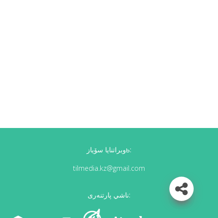
وبراتنايا سۆيازь:
tilmedia.kz@gmail.com
ناشي پارتنەرى: