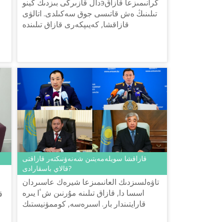
دال قازىرگى بىزدىڭ كينوэكرانىمىزعا قازاق
تىلىنىڭ ەش قاتىسى جوق سەكىلدى. اتالۋى
قازاقشا, كەيىپكەرى قازاق تىلىندە
سويلەيتىن فيلьم كٴا ننەن كٴا نگە ازايىپ
بارادى. بۇل تىپتى قال...
قازاقشا سويلەمەيتىن شەنەۋنىكتەر قازاقتى
قالاي باسقارادى?
تاۋەلسىزدىك العانىمىزعا شيرەك عاسىردان
اسسا دا, قازاق تىلىنە مۇرنىن شٴا يىرە
ق
قارايتىندار بار. اسىرەسە, كوممۋنيستىك
پارتييانىڭ شەكپەنىنەن شىققان