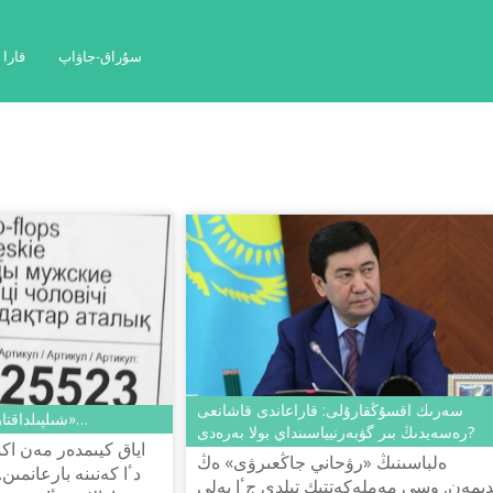
سۇراق-جاۋاپ
قارا
سەرىك اقسۇڭقارۇلى: قاراعاندى قاشانعى
«شىلپىلداقتار اتالىق», «بەلبەۋ ايەل»…
رەسەيدىڭ بىر گۋبەرنيياسىنداي بولا بەرەدى?
ەلباسىنىڭ «رۋحاني جاڭعىرۋى» ەڭ
دٴا كەنىنە بارعانمىن.
دىمەن, وسى مەملەكەتتىك تىلدى جٴا يەلى