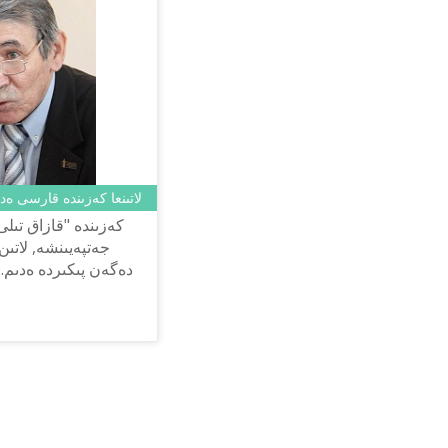
لاتىنعا كەزىندە قارسى ەد
كەزىندە "قازاق تىلى
جەتپەيىنشە, لاتىن
دەگەن پىكىردە ەدىم.
سۇقبات تا بەرگەن بو