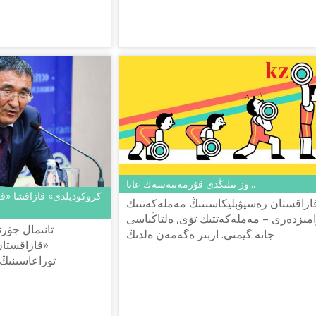
شەنەۋنىكتەر تىزىمىن ا
وز تىلىڭدى قۇرمەتتەسەڭ عانا...
ازاقستان رەسپۋبليكاسىنىڭ مەملەكەتتىك
مىزدەرى – مەملەكەتتىك تۋى, ەلتاڭباسى
تانىمال جۋرن
جانە گيمنى. اربىر ەگەمەن ەلدىڭ
«قازاقستان
تاۋەلسىزدىگىنىڭ باستى نىشاندارى – قول
توراعاسىنىڭ
سۇعىلمايتىن مەملەكەتتىك شەكار...
ورىنباسارى, پرەزيدەنتت
ەسكەرتۋلەرىنە جاۋاپ بەردى.