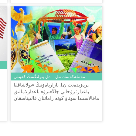
مەملەكەتتىك تىل – ەل بىرلىگىنىڭ كەپىلى
پرەزيدەنت ن.ا. نازارباەۆتىڭ «بولاشاققا
باعدار: رۋحاني جاڭعىرۋ» باعدارلامالىق
ماقالاسىندا سوناۋ كونە زاماننان قالىپتاسقان
ۇلتتىق كەلبەتىمىزدى ساقتاي وتىرىپ,
قازىرگى جاھاندىق وز...