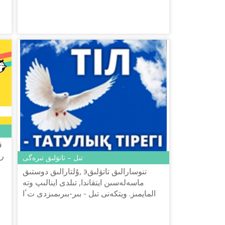
شەنەۋنىكتەر مەن سولاردىڭ ىزىنە...
ق
را
تىل – تاتۋلىق تىرەگى
ۇلتارالىق دوستىق, эتنوسارالىق تاتۋلىق
ماسەلەسىن ايتقاندا, تىلدى اينالىپ وتە
المايمىز. ويتكەنى تىل - بىر-بىرىمىزدى تٴا
سىنىسۋىمىزگە, تەرەڭىرەك ۇعىنۋىمىزعا
جول اشاتىنى مالىم.