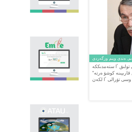
اسا زور. ەلىمىزدەگى
وسى باعىتتاعى العاشقى
جوبا - "تىل الەمى"
پورتالى وسىنداي وزەكتى
ماسەلەنى شەشۋگە
ارنالىپ, تىل ساياساتىن
كوپشىلىككە ناسيحاتتاۋعا
جانە تانىستىرۋعا ٴا
«Emle.kz» эلەكتروندىق
لەسىن قوسادى.
بازاسى قازاق تىلىنىڭ
ورفوگرافيياسىنا ارنالعان.
ىم, ەندى ويىم وزگەردى
بۇل بازادا قازاق تىلىنىڭ
قولدانىستاعى بەكىتىلگەن
 تولىق ٴا ستەمدىككە
ورفوگرافييالىق
 قارىپىنە كوشۋ ەرتە"
سوزدىگى,
 وسى تۋرالى ٴا لكەن
ورفوگرافييالىق
لاتىنمىن. قازىر كوپ
ەرەجەلەر, وسى سالاعا
بايلانىستى عىلىمي
ويلانا كەلە, لاتىن...
ادەبيەتتەر بەرىلگەن.
ونوماستيكالىق
эلەكتروندىق بازانى
اشۋدىڭ نەگىزگى
ماقساتى - ەلىمىزدىڭ