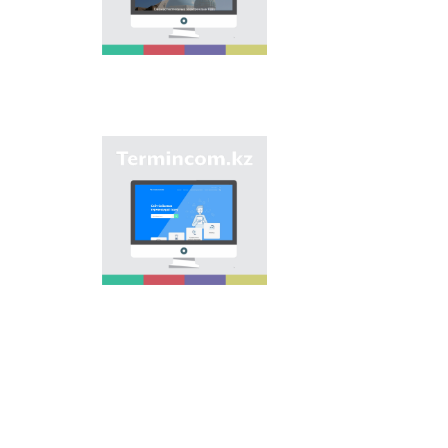
وڭىرلەرىندەگى كوشە,
ەلدىمەكەن, مەكەمەلەر
مەن تٴا رلى نىساندارعا
بەرىلگەن اتاۋلاردى
جيناقتاپ, قازاق
ونوماستيكاسىنىڭ
بىرتۇتاس جٴا يەسىن
جاساۋ ارقىلى
ونوماستيكالىق اتاۋلاردى
"Termincom.kz" سايتى
بىرىزدەندىرۋ.
- قازاق تەرمينولوگيياسىن
جٴا يەلەۋگە,
تەرمينولوگييالىق قوردى
تولىقتىرۋعا, تەرميندەردى
جانە اتاۋلاردى قازاق
تىلىنىڭ نورمالارىنا
سايكەس رەتتەۋگە ٴا
لەس قوسادى. وسى
ماقساتتى ورىنداۋ ٴا شىن
سايتتا وسى ۋاقىتقا دەيىن
تەرميندەردىڭ بارلىعى
قامتىلعان.