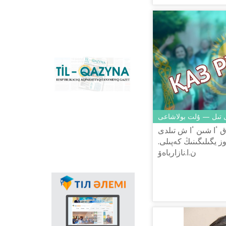
كونۆەرتەر جانە
قازاقستانداعى لاتىن
گرافيكاسىنا كوشۋ ٴا
دەرىسىن سٴا
يەمەلدەيتىن نەگىزگى
ۇلتتىق پورتال. كونۆەرتەر
باعدارلاماسىنىڭ
«Til-Qazyna»
Windows-قا ارنالعان
رەسپۋبليكالىق اقپاراتتىق-
offline-نۇسقاسىن, MS
تانىمدىق گازەتى
Office پاكەتىنە ارنالعان
قوسىمشالاردى,
پلاگيندەردى جانە
ى تىل — ۇلت بولاشاعى
Android, iOS
پلاتفورمالارىنا ارنالعان
ق ٴا شىن ٴا ش تىلدى
موبيلьدى
 يگىلىگىنىڭ كەپىلى.
قوسىمشالارىن جٴا كتەپ
ن.ا.نازارباەۆ
الۋعا بولادى.
مەملەكەتتىك تىلدىڭ
قولدانىس اياسىنىڭ
كەڭەۋىندە عالامتور
ارقىلى تىلدى
ناسيحاتتاۋدىڭ ماڭىزى