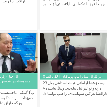
ارالاپ جٴا رىپ, 
جولعا قوۋىنا تىكەلەي بايلانىستى! ۇلت وز
كوزىم تٴا ستى. 
تىلىندە سويلەمەسە, ۇلتتىق تاۋەلسىزدىك
وسىنداي دا اۋدارما ب...
دەگەن بولمايدى!
Əر قازاق مىنا زاعيپ پولياكتان ٴا لگى السا...
مىندەتتەلەتىن شەنەۋنى
23 جاستاعى پولьشا ازاماتى ۆياчەسلاۆ
Чەرنەۆ توعىز تىل بىلەدى. ونىڭ ىشىندە
بٴا گىنگى ماجىلىستىڭ پ
ازاقشا ەركىن سويلەيدى. زاعيپ بولسا دا,
دەپۋتات بەرىك دٴا يسە
ەڭبەكقور, تالانتتى جىگىت قازاقستاننىڭ
وزگە قازاق تىلى
قوعامدىق-ساياسي ومىرىن ق...