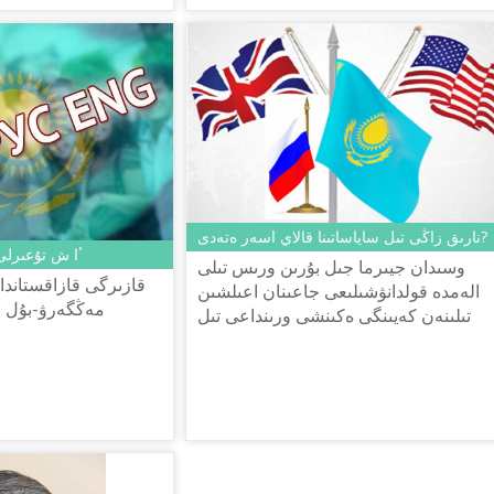
نارىق زاڭى تىل ساياساتىنا قالاي اسەر ەتەدى?
​ٴا ش تۇعىرل
وسىدان جيىرما جىل بۇرىن ورىس تىلى
قازىرگى قازاقستاندا
الەمدە قولدانۋشىلىعى جاعىنان اعىلشىن
مەڭگەرۋ-بۇل وز
تىلىنەن كەيىنگى ەكىنشى ورىنداعى تىل
ەدى. ال قازىر بىرنەشە ساتىعا سىرعىپ
كەتتى. اعىلشىن تىلى وزىنىڭ فۋنكس...