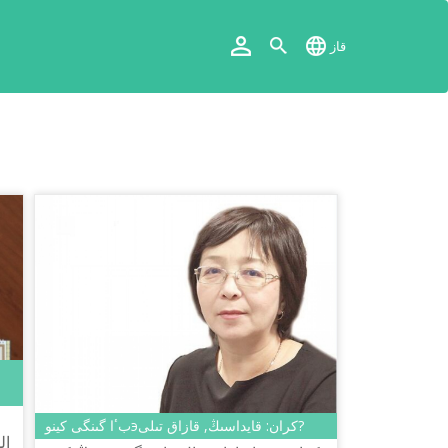
قاز
بٴا گىنگى كينوэكران: قايداسىڭ, قازاق تىلى?
ال