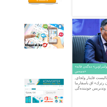
قازاق تىلىندەگى وتاندىق
رتتىرۋدى ۇسىنىپ, ٴا
انيماسييالىق فيلьمدەر
كىمەتتى «مەم...
ورنالاستىرىلعان.
Tilqural.kz –
مەملەكەتتىك تىلدى
دەڭگەيلەپ ٴا يرەنۋگە
ارنالعان ۆەب-سەرۆيس.
سايتتا ا1 دەڭگەيى
بويىنشا جاڭا الىپبي مەن
ەملە ەرەجەلەرىن جازۋ,
وقۋدى مەڭگەرتۋگە
ارنالعان ونلاين كۋرس
«كروكوديلدى» قازاقشا «قولتىراۋىن» دەگەن قاتە
ورنالاستىرىلعان.
ەمەس»
اليست قاينار ولجاي,
 رترك» اق باسقارما
Qazlatyn.kz –
 وندىرىس جونىندەگى
ماتىندەردى كيريلدەن
ىڭ اۋدارمالار تۋرالى
لاتىنعا جانە توتە جازۋعا
ونلاين تٴا ردە
سايكەستەندىرەتىن
كوپفۋنكسيونالدى