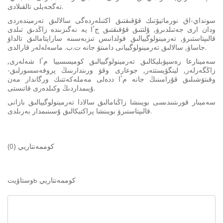
تەگجەيلى تالقىلادى.
سونداي-اق نورماتيۆتىك قۇقىقتىق اكتىلەردەگى سالالىق تەرميندەردى
ودان ارى جەتىلدىرۋ, ۇلتتىق قۇقىقتىق جٴا يە نەگىزىندە زاڭدىق تىلدى
قالىپتاستىرۋ, تەرمينولوگييالىق قولدانىس تىزبەسىنە ساراپتامالىق تالداۋ
جاساۋ, سالالىق تەرمينولوگييانى دامىتۋ جانە ت.ب. ماسەلەلەر قارالدى.
سەمينارعا رەسپۋبليكالىق تەرمينولوگييالىق كوميسسييا مٴا شەلەرى,
زاڭگەرلەر, لينگۆيستتەر, جوعارى وقۋ ورىندارىنىڭ پروفەسسورلىق-
وقىتۋشىلىق قۇرامىنىڭ جانە مٴا ددەلى مەملەكەتتىك ورگاندار مەن
ۇيىمداردىڭ وكىلدەرى قاتىستى.
سەمينار قورىتىندىسى بويىنشا زاڭنامالىق سالادا تەرمينولوگييالىق بازانى
قالىپتاستىرۋ بويىنشا پراكتيكالىق ۇسىنىمدار بەرىلدى.
كوممەنتاريي (0)
وستاۆيتь كوممەنتاريي