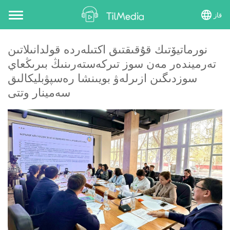
قاز
Toggle
navigation
نورماتيۆتىك قۇقىقتىق اكتىلەردە قولدانىلاتىن
تەرميندەر مەن سوز تىركەستەرىنىڭ بىرىڭعاي
سوزدىگىن ازىرلەۋ بويىنشا رەسپۋبليكالىق
سەمينار وتتى