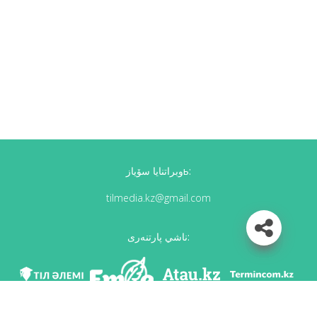
وبراتنايا سۆيازь:
tilmedia.kz@gmail.com
ناشي پارتنەرى: