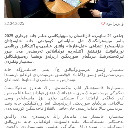
ۆ يزبراننوە
22.04.2025
2025 جىلعى 21 ساۋىردە قازاقستان رەسپۋبليكاسى عىلىم جانە جوعارى
بىلىم مينيسترلىگىنىڭ تىل ساياساتى كوميتەتى جانە شايسۇلتان
شاياحمەتوۆ اتىنداعى «تىل-قازىنا» ۇلتتىق عىلىمي-پراكتيكالىق ورتالىعى
نورماتيۆتىك قۇقىقتىق اكتىلەردە قولدانىلاتىن تەرميندەر مەن سوز
تىركەستەرىنىڭ بىرىڭعاي سوزدىگىن ازىرلەۋ بويىنشا رەسپۋبليكالىق
سەمينار وتكىزدى.
سەمينار ۇلتتىق تەرمينولوگييالىق جٴا يەنى جەتىلدىرۋگە جانە
بىرىزدەندىرۋگە, ۇلتتىق زاڭنامادا قۇقىقتىق تەرميندەردى قولدانۋ بارىسىندا
تۋىندايتىن ماسەلەلەردى انىقتاۋعا باعىتتالعان.
سەمينارعا قاتىسۋشىلار اتاپ وتكەندەي, زاڭ شىعارۋ تەحنيكاسىنىڭ
نەگىزگى ەرەجەلەرىنىڭ بىرى – قۇجاتتىڭ قۇقىق قولدانۋشىعا عانا ەمەس,
كەز كەلگەن ازاماتقا تٴا سىنىكتى بولۋى. بۇل ماسەلەلەر وسى
سالاداعى بىرىڭعاي سوزدىكتى ازىرلەۋدىڭ اسا وزەكتىلىگىن جانە ونىڭ
تىزبەسىن سالا ماماندارىمەن جان-جاقتى تالقىلاۋ قاجەتتىگىن كورسەتەدى.
سەميناردا عالىمدار مەن ماماندار زاڭ تەرميندەرى مەن زاڭدىق
تەحنيكانى مەملەكەتتىك تىلدە دامىتۋدىڭ قولدانبالى جانە تەورييالىق
اسپەكتىلەرىن, سونداي-اق نەگىزگى عىلىمي ۇستانىمداردى ەگجەي-