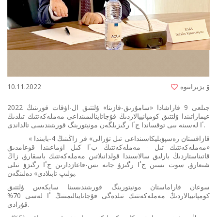
ۆ يزبراننوە
10.11.2022
2022 جىلعى 9 قاراشادا «سامۇرىق-قازىنا» ۇلتتىق ال-اۋقات قورىنىڭ
عيماراتىندا ۇلتتىق كومپانييالاردىڭ قۇجاتاينالىمىنداعى مەملەكەتتىك تىلدىڭ
ٴا لەسىنە ىىى توقساندا جٴا رگىزىلگەن مونيتورينگ قورىتىندىسى تالداندى.
«قازاقستان رەسپۋبليكاسىنداعى تىل تۋرالى» قر زاڭىنىڭ 4-بابىندا
«مەملەكەتتىك تىل - مەملەكەتتىڭ بٴا كىل اۋماعىندا قوعامدىق
قاتىناستاردىڭ بارلىق سالاسىندا قولدانىلاتىن مەملەكەتتىك باسقارۋ, زاڭ
شىعارۋ, سوت ىسىن جٴا رگىزۋ جانە ىس-قاعازدارىن جٴا رگىزۋ تىلى
بولىپ تابىلادى» دەلىنگەن.
سوعان قاراماستان مونيتورينگ قورىتىندىسىنا سايكەس ۇلتتىق
كومپانييالاردىڭ مەملەكەتتىك تىلدەگى قۇجاتاينالىمىنىڭ ٴا لەسى 70%
قۇرادى.