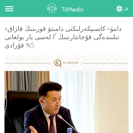
قاز
Toggle
navigation
«دامۋ» كاسىپكەرلىكتى دامىتۋ قورىنىڭ قازاق
تىلىندەگى قۇجاتتارىنىڭ ٴا لەسى بار بولعانى
5% قۇرادى