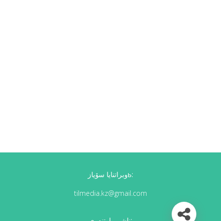
وبراتنايا سۆيازь:
tilmedia.kz@gmail.com
ناشي پارتنەرى: