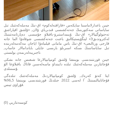
جيىن باعدارلاماسىنا سايكەس «قازاقتەلەكوم» اق-نىڭ مەملەكەتتىك تىل
ساياساتى سەكتورىنىڭ جەتەكشىسى قىدىرباي ۇلان, «ۇلتتىق اقپاراتتىق
تەحنولوگييالار» اق-نىڭ ۇيىمداستىرۋ-باقىلاۋ جۇمىسى دەپارتامەنتىنىڭ
لينگۆيستيكالىق باعىت جەتەكشىسى شوقاەۆا الما جانە «Эلەكتروندىق
قارجى ورتالىعى» اق-نىڭ باس مامانى قيلىباەۆا اياجان مەكەمەلەرىندە
تىل ساياساتىنىڭ ىسكە اسىرىلۋ بارىسى جايلى باياندامالار جاساپ,
تاجىريبەلەرىمەن بولىستى.
جيىن قورىتىندىسى بويىنشا ۇلتتىق كومپانييالارعا شىعىس جانە ىشكى
قۇجاتتارىن مەملەكەتتىك تىلدە دايىنداۋ ماسەلەسىن قاتاڭ باقىلاۋعا الۋ
ۇسىنىلدى.
ايتا كەتۋ كەرەك, ۇلتتىق كومپانييالاردىڭ مەملەكەتتىك تىلدەگى
قۇجاتاينالىمىنىڭ ٴا لەسى 2022 جىلدىڭ قورىتىندىسى بويىنشا 96,5%
قۇراۋى تيىس.
كوممەنتاريي (0)