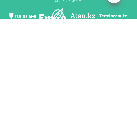
مى ۆ سوس. سەتياح
سكاчاتь پريلوجەنيە
رازرابوتان پو پورۋчەنيۋ كوميتەتا يازىكوۆوي پوليتيكي مينيستەرستۆو وبرازوۆانييا ي
ناۋكي رەسپۋبليكي كازاحستان ي ناسيونالьنىم ناۋчنو-پراكتيчەسكيم سەنتروم «تىل-
قازىنا» يمەني شايسۋلتانا شاياحمەتوۆا.