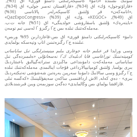
سونىڭ ىشىندە «دامۋ» كاسىپكەرلىكتى دامىتۋ قورى» اق (5%),
«قازاۆتوجول» ۇك» اق (34%), «قازاقستان تەمىر جولى» اق (34%),
«اتامەكەن» قر ۇلتتىق كاسىپكەرلەر پالاتاسى (36%),
«QazExpoCongress» ۇك» اق (39%), «KEGOC» اق (49%),
«بايتەرەك» ۇلتتىق باسقارۋشى حولدينگى» اق (51%) جانە ت.ب.
مەملەكەتتىك تىلدە ىس جٴا رگىزۋ ٴا لەسى تىم تومەن.
«دامۋ» كاسىپكەرلىكتى دامىتۋ قورى» اق ىس-قاعازدارىن 95% ورىس
تىلىندە جٴا رگىزەتىنىن اتاپ وتپەسكە بولمايدى.
وسى ورايدا
قر عىلىم جانە جوعارى بىلىم مينيسترلىگى تىل ساياساتى
كوميتەتىنىڭ توراعاسى قابا ادىلبەك كٴا نەسحانۇلى «
ەلىمىزدەگى تىل
ساياساتى مەملەكەت دامۋىنداعى ماڭىزدى ستراتەگييالىق باعىتتاردىڭ
بىرى بولسا, ۇلتتىق كومپانييالارداعى قۇجات اينالىمدى مەملەكەتتىك تىلدە
جٴا رگىزۋ وسى سالانىڭ دامۋىنا سەرپىن بەرەتىن شەشۋشى تەتىكتەردىڭ
بىرى» - دەي كەلە, الاش ارداقتىسى ساكەن سەيفۋلليننىڭ «كەڭسە تىلى
قازاقشا بولماي ىس وڭالمايدى» دەگەن سوزىمەن ويىن قىرىتىندىلادى.