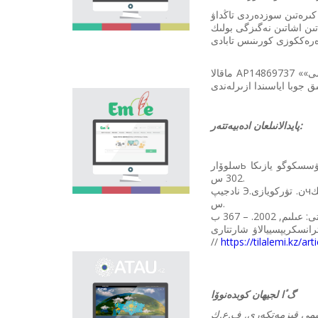
اسا زور. ەلىمىزدەگى
وسى باعىتتاعى العاشقى
جوبا - "تىل الەمى"
پورتالى وسىنداي وزەكتى
ماسەلەنى شەشۋگە
ارنالىپ, تىل ساياساتىن
ماقالا AP14869737 «التىن وردا داۋىرى جازبا ەسكەرتكىشتەرى تىلىن لەكسيكوگرافييالاۋدىڭ تەوريياسى مەن پراكتيكاسى»
كوپشىلىككە ناسيحاتتاۋعا
جانە تانىستىرۋعا ٴا
«Emle.kz» эلەكتروندىق
لەسىن قوسادى.
بازاسى قازاق تىلىنىڭ
پايدالانىلعان ادەبيەتتەر:
ورفوگرافيياسىنا ارنالعان.
بۇل بازادا قازاق تىلىنىڭ
قولدانىستاعى بەكىتىلگەن
سلوۆارь درەۆنەرۋسسكوگو يازىكا XI–XIV ۆۆ. ۆۆەدەنيە, ينسترۋكسييا. پود رەد. ر.ي.اۆانەسوۆا. – موسكۆا: ناۋكا, 1966. –
ورفوگرافييالىق
302 س.
سوزدىگى,
نادجيپ Э.ن. تۋركويازىчنىي پامياتنيك XIV ۆەكا. «گۋليستان» سەيفا ساراي ي ەگو يازىك: Ч.ى. – الما–اتا: ناۋكا, 1975. – 217
ورفوگرافييالىق
س.
ەرەجەلەر, وسى سالاعا
بايلانىستى عىلىمي
نسكريپسييالاۋ شارتتارى
ادەبيەتتەر بەرىلگەن.
//
https://tilalemi.kz/ar
ونوماستيكالىق
эلەكتروندىق بازانى
گٴا لجيھان كوبدەنوۆا
اشۋدىڭ نەگىزگى
ماقساتى - ەلىمىزدىڭ