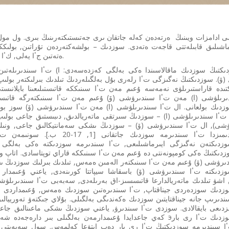
اشىلىق قابىلەتتى قاجەت ەتەدى. سوزدىك – بولشەكتەردەن تۇراتىن, بولىككە
ەتەتىن جٴا يەلى, كٴا ردەلى قۇرىلىمدى شىعارما.
كتىڭ سوزدىك ماقالاسىندا ەكى بەلگى كەزدەسەدى: ا) تٴا سىندىرىلەتىن 
ۆ). سوزدىكتىڭ نەگىزگى تٴا رلەرى بۇل بەلگىلەردىڭ تىلدىك بىرلىكتەر بولىپ 
تىدە قاراستىرىلۋى نەمەسە ۇعىم مەن تٴا سىنىككە قاتىستىلىعىنا بايلانىس
: تٴا سىندىرىلۋشى (ا) – سوزدىڭ سىرتقى ماتەريالدىق, دىبىستىق جاعى بولىپ
لاۋشى), ال تٴا سىندىرۋشى (ۆ) – سوزدىڭ ىشكى سەمانتيكالىق جاعى, ونىڭ 
بولسا, بىزدىڭ الدىمىزدا تٴا سىندىرمە سوزدىك 
ىرۋشى (ۆ) ۇعىم مەن تٴا سىنىكتەر الەمىن ەمەس, تىلدىك بىرلىك سوزدىڭ ى
 اشۋ تىلدىك ماتەريالدارعا قاتىسسىز-اق بەرىلەدى, سەبەبى تٴا سىندىرىلۋ
ىرىپ جانە جيناقتايتىن سوزدىك ەكەندىگى بەلگىلى. بۇلاي جىكتەۋ تەورييالىق 
ىزدىعى بايقالادى. سوزدى تٴا سىندىرۋ, ياعني سوزدىڭ ىشكى ماعىنالىق جاع
كەي جاعدايدا ۇعىمدارمەن بەلگىلى بىر دارەجەدە شەكتەسەدى. سوندىقتان تازا э
 تٴا سىندىرمە سوزدىكتىڭ تٴا رى بار دەپ ايتۋعا كەلمەس. سول سەبەپتى 