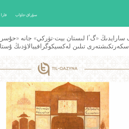
سۇراق-جاۋاپ
قارا
سكەرتكىشتەرى تىلىن لەكسيكوگرافييالاۋدىڭ ۇستانى