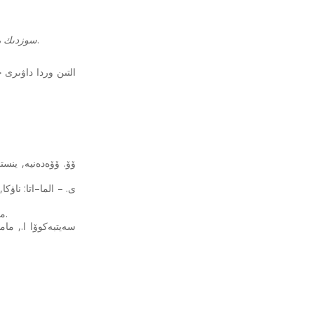
. سوزدىك ماقالادا اتاۋ سوز بەن ونىڭ دەفينيسيياسى, دايەك سوزى مەن دەرەككوزى كورىنىس تابادى.
سوزدىك ما
مالباقوۆ م.م. بىر تىلدى تٴا سىندىرمە سوزدىكتىڭ قۇرىلىمدىق نەگىزدەرى. – الماتى: عىلىم, 2002. – 367 ب.
سەيتبەكوۆا ا., ما