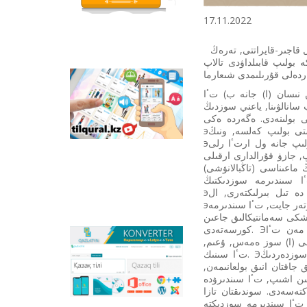
قازاق تىلىندەگى وتاندىق
انيماسييالىق فيلьمدەر
17.11.2022
ورنالاستىرىلعان.
سوزدىك جاساۋ ىسى ادامزات ويىنىڭ ەرتەدەن كەلە جاتقان ىرى جەتىستىكتەرىنىڭ بىرى. ول مول قاجىر-قايراتتى, تەرەڭ
 بولىپ قابىلداۋدى تالاپ
Tilqural.kz –
نىسان (ا) جانە ب) تٴا
مەملەكەتتىك تىلدى
سانالۋىنا, ياعني سوزدىڭ
دەڭگەيلەپ ٴا يرەنۋگە
تى بولىنەدى. ەگەردە ەكى
ارنالعان ۆەب-سەرۆيس.
эلەمەنت تٴا سىندىرىلۋشى (ا) مەن تٴا سىندىرۋشى (ۆ) ۇعىم مەن تٴا سىنىكتەرگە قاتىستى بولىپ كەلسە, ونىڭ
سايتتا ا1 دەڭگەيى
эنسيكلوپەدييالىق سوزدىك بولعانى. ال تٴا سىندىرىلۋشى (ا) مەن تٴا سىندىرۋشى (ۆ) سوز بولىپ جانە ول ارتٴا رلى
بويىنشا جاڭا الىپبي مەن
, جازۋ قۇرالدارى ارقىلى
ەملە ەرەجەلەرىن جازۋ,
ماعىناسى (تاڭبالانۋشى)
وقۋدى مەڭگەرتۋگە
جاتقانى [1, 17-20 ب.]. سونىمەن تٴا سىندىرمە سوزدىكتىڭ
ارنالعان ونلاين كۋرس
эنسيكلوپەدييالىق سوزدىكتەن نەگىزگى ايىرماشىلىعى, تٴا سىندىرمە سوزدىكتە ەكى بەلگى دە تىل بىرلىكتەرى, ال
ورنالاستىرىلعان.
эنسيكلوپەدييالىق سوزدىكتىڭ ەكى كومپونەنتى دە ۇعىم مەن تٴا سىنىككە قاراي توپتاسادى. اتاپ وتەر جايت, تٴا سىندىرمە
شكى سەمانتيكالىق جاعىن
كورسەتەدى. Эنسيكلوپەدييالىق سوزدىكتە تٴا سىندىرۋشى (ۆ) باسقاشا سيپاتتا كورىنەدى, ياعني ۇعىمدار مەن تٴا
شى (ا) سوز ەمەس, ۇعىم,
Qazlatyn.kz –
تٴا سىنىك. Эنسيكلوپەدييالىق سوزدىك سوزدەردى جيناقتاپ, تٴا سىندىرەتىن سوزدىك ەمەس, ۇعىمداردى سوزدەردىڭ
ماتىندەردى كيريلدەن
جاقتان انىق بولعانىمەن,
لاتىنعا جانە توتە جازۋعا
ىن اشىپ, تٴا سىندىرۋدە
ونلاين تٴا ردە
نسيكلوپەدييالىق سوزدىك تٴا رى بار
سايكەستەندىرەتىن
تٴا سىندىرمە سوزدىكتە
كوپفۋنكسيونالدى