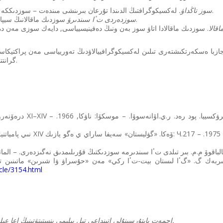
لەكسيكوگرافتىڭ الدىندا تۇرعان بىرىنشى مىندەت – سوزدىككە كىرەتىن سوزدەردى تاڭداۋ.
سوز تاڭداۋ.
سوزدىك ماقالانىڭ سيپاتىن اشاتىن نەگىزگى بولىك.
سوزدەردى تٴا سىندىرۋ
قالا
گرانتتىق جوبا اياسىندا ازىرلەندى.
مىربەك گ. «گٴا لىستان بيت-تٴا ركي» مەن «حۇسراۋ ۋا شىرىن» ماتىنىن ترا
ticle/3154.html
احمەت بايتۇرسىنۇلى اتىنداعى تىل بىلىمى ينستيتۋتىنىڭ اعا عىلىمي قىزمەتكەرى, ف.ع.ك.