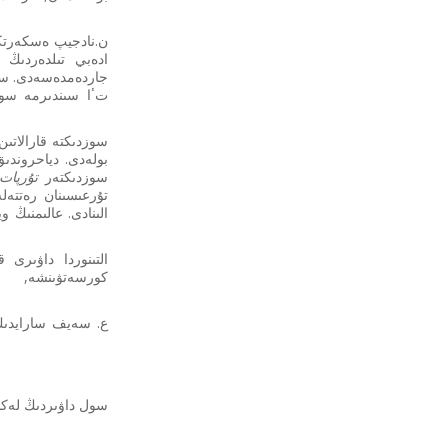
ادەبي تىلدەردىڭ ق
جاردەمدەسەدى. سونى
تٴا سىندىرمە سوز
سوزدىكتە قارالاتىن
بولەدى. دياحروندى
سوزدىكتەر
تۇرپات
تۇرعىسىنان رەتتەل
الىنادى. عالىمنىڭ 
التىنوردا داۋىرى 
كورسەتۋىنشە, ار
سول داۋىردىڭ لەكسي