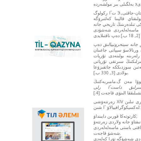
كونۆەرتەر جانە
قازاقستانداعى لاتىن
تٴا ركولوگ Э.ن.نادجيپ ەسكەرتكىشتەر تىلىن سالىستىرا زەرتتەۋدىڭ قاجەتتىلىگىن: «جازبا ەسكەرتكىشتەردى جان-جاقتى,
گرافيكاسىنا كوشۋ ٴا
قتاي قالپىنا كەلتىرۋگە
دەرىسىن سٴا
 تىلدەرىنىڭ تاريحي جانە
يەمەلدەيتىن نەگىزگى
ب. ماسەلەلەردى شەشۋدى
ۇلتتىق پورتال. كونۆەرتەر
باعدارلاماسىنىڭ
«Til-Qazyna»
جانە
سينحرونييالىق
دەپ
Windows-قا ارنالعان
رەسپۋبليكالىق اقپاراتتىق-
ورنالاسۋ سيپاتى جاعىنان
offline-نۇسقاسىن, MS
تانىمدىق گازەتى
رلەرىنە بولىنەدى. تۇرپات
Office پاكەتىنە ارنالعان
ىرلىكتىڭ سىرتقى تۇرپاتى
قوسىمشالاردى,
لەتىن سوزدىككە جاتقىزۋعا
پلاگيندەردى جانە
بولادى [3, 330 ب.].
Android, iOS
پلاتفورمالارىنا ارنالعان
كوۆا مەن گ.مامىربەكتىڭ
موبيلьدى
ىرلىق داستٴا رلى
قوسىمشالارىن جٴا كتەپ
ىلىققا الىنۋى قاجەت [4.]
الۋعا بولادى.
زەرتتەۋشى XIV ع. سەيف سارايدىڭ «گٴا لىستان بيت-تۋركي» جانە «حۇسراۋ ۋا شىرىن» جازبا ەسكەرتكىشتەرى تىلىن
لەكسيكوگرافييالاۋ ٴا شىن:
مەملەكەتتىك تىلدىڭ
كارتوتەكا قورىن دايىنداۋ;
قولدانىس اياسىنىڭ
كەڭەۋىندە عالامتور
يياقتى باستى ماسەلەلەردى
ارقىلى تىلدى
شەشۋ قاجەت.
ناسيحاتتاۋدىڭ ماڭىزى