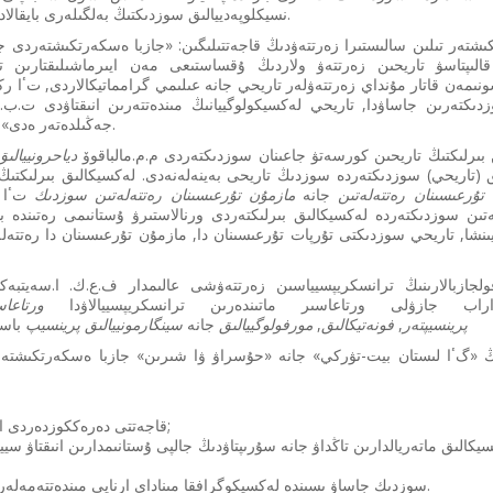
بەلگىلى بىر مولشەردە эنسيكلوپەدييالىق سوزدىكتىڭ بەلگىلەرى بايقالادى.
الىپتاسۋ تاريحىن زەرتتەۋ ولاردىڭ ۇقساستىعى مەن ايىرماشىلىقتارىن تولى
مەن قاتار مۇنداي زەرتتەۋلەر تاريحي جانە عىلىمي گرامماتيكالاردى, تٴا ركى
دىكتەرىن جاساۋدا, تاريحي لەكسيكولوگييانىڭ مىندەتتەرىن انىقتاۋدى ت.
جەڭىلدەتەر ەدى» [2, 18 ب.] دەپ ناقتىلايدى.
 بىرلىكتىڭ تاريحىن كورسەتۋ جاعىنان سوزدىكتەردى م.م.مالباقوۆ
دياحرونييالىق
ق (تاريحي) سوزدىكتەردە سوزدىڭ تاريحى بەينەلەنەدى. لەكسيكالىق بىرلىكتىڭ 
 تۇرعىسىنان رەتتەلەتىن
جانە
مازمۇن تۇرعىسىنان رەتتەلەتىن سوزدىك
تٴا 
ەتىن سوزدىكتەردە لەكسيكالىق بىرلىكتەردى ورنالاستىرۋ ۇستانىمى رەتىندە ب
ويىنشا, تاريحي سوزدىكتى تۇرپات تۇرعىسىنان دا, مازمۇن تۇرعىسىنان دا رەتتە
قولجازبالارىنىڭ ترانسكريپسيياسىن زەرتتەۋشى عالىمدار ف.ع.ك. ا.سەيتبە
اب جازۋلى ورتاعاسىر ماتىندەرىن ترانسكريپسييالاۋدا
ورتاعاس
پرينسيپتەر
,
فونەتيكالىق
,
مورفولوگييالىق
جانە
سينگارمونييالىق پرينسيپ
باسش
قاجەتتى دەرەككوزدەردى انىقتاۋ جانە ولاردى زەرتتەۋ;
كالىق ماتەريالدارىن تاڭداۋ جانە سۇرىپتاۋدىڭ جالپى ۇستانىمدارىن انىقتاۋ س
سوزدىك جاساۋ ىسىندە لەكسيكوگرافقا مىناداي ارنايى مىندەتتەمەلەردى شەشۋگە تۋرا كەلەدى.