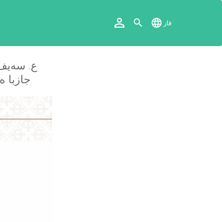
قاز
جازبا ە