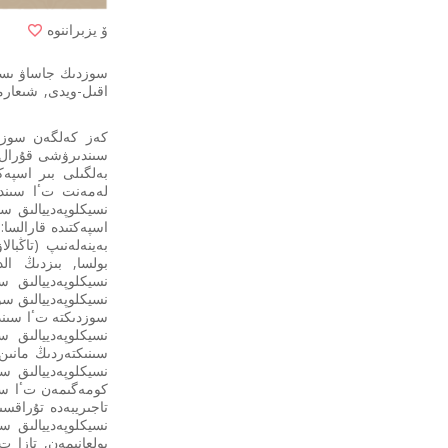
ۆ يزبراننوە
اقىل-ويدى, شىعارم
كەز كەلگەن سوزدى
سىندىرۋشى قۇرال (
بەلگىلى بىر اسپەك
اسپەكتىدە قارالسا
بەينەلەنىپ (تاڭبا
سوزدىكتە تٴا سىند
سىنىكتەردىڭ مانىن
كومەگىمەن تٴا سىند
تاجىريبەدە تۇراقس
بولعانىمەن, تازا