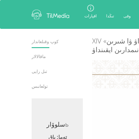
وقى
تىڭدا
اقپارات
XIV ع. سەيف سارايدىڭ «گٴا لىستان بيت-تۋركي» جانە «حۇسراۋ ۋا شىرىن»
كوپ وقىلعاندار
مدارىن ايقىنداۋ
ماقالالار
تىل رايى
تولعانىس
سلوۆارь
سلوۆارь
تەما: باق
تەما: با