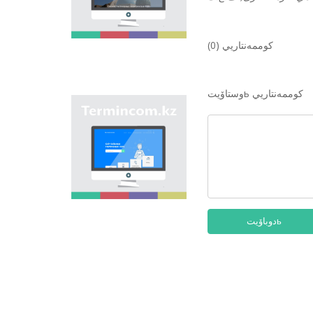
وڭىرلەرىندەگى كوشە,
ەلدىمەكەن, مەكەمەلەر
مەن تٴا رلى نىساندارعا
بەرىلگەن اتاۋلاردى
كوممەنتاريي (0)
جيناقتاپ, قازاق
ونوماستيكاسىنىڭ
بىرتۇتاس جٴا يەسىن
جاساۋ ارقىلى
وستاۆيتь كوممەنتاريي
ونوماستيكالىق اتاۋلاردى
"Termincom.kz" سايتى
بىرىزدەندىرۋ.
- قازاق تەرمينولوگيياسىن
جٴا يەلەۋگە,
تەرمينولوگييالىق قوردى
تولىقتىرۋعا, تەرميندەردى
جانە اتاۋلاردى قازاق
تىلىنىڭ نورمالارىنا
سايكەس رەتتەۋگە ٴا
لەس قوسادى. وسى
دوباۆيتь
ماقساتتى ورىنداۋ ٴا شىن
سايتتا وسى ۋاقىتقا دەيىن
تەرميندەردىڭ بارلىعى
قامتىلعان.