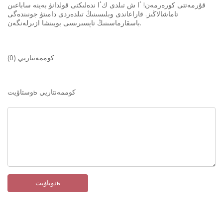
قۇرمەتتى كورەرمەن! ٴا ش تىلدى كٴا ندەلىكتى قولدانۋ بەينە ساباعىن
تاماشالاڭىز. قاراعاندى وبلىسىنىڭ تىلدەردى دامىتۋ جونىندەگى
باسقارماسىنىڭ تاپسىرىسى بويىنشا ازىرلەنگەن.
كوممەنتاريي (0)
وستاۆيتь كوممەنتاريي
دوباۆيتь