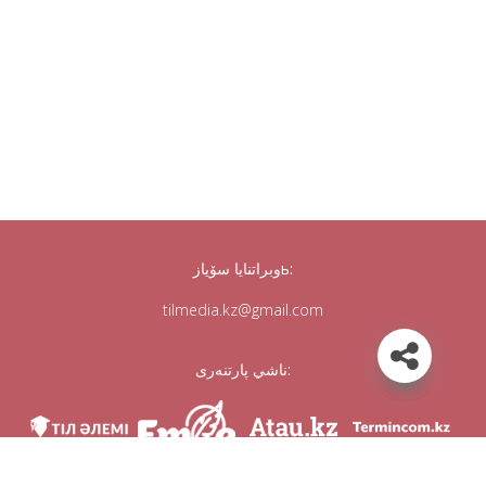
وبراتنايا سۆيازь:
tilmedia.kz@gmail.com
ناشي پارتنەرى: