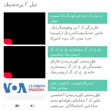
تىل ٴا يرەنەيىك
ن مەن ڭ-دى اجىراتۋدىڭ ەڭ تيىمدى
جولى
قازىرگى كٴا نى وقۋشىلاردىڭ,
جاس جەتكىنشەكتەردىڭ اراسىندا
«ن» مەن «ڭ-دى» اجىراتا
الماۋشىلار كوبەيدى. ونىڭ سەبەبى
نەدە دەپ الاڭدايتىن ادامدار دا
ق, ع, ك, گ دىبىستارى. ق, ع, ك, گ
كورىنبەيتىن سىندى. اسىرەسە,
ارىپتەرىنىڭ ەملەسى
مەكتەپ وقۋشىلارى «ڭ»
قۇرمەتتى كورەرمەن! قازاق
دىبىسىن ايتا المادىم دەپ تٴا كتە
تىلىندەگى ق, ع, ك, گ دىبىستارى
قينالمايدى. كەرىسىنشە ماقتانىش
جانە ق, ع, ك, گ ارىپتەرىنىڭ
سانايتىنداي كورىنەدى. ال
ەملەسىمەن تانىسا الاسىزدار.
مەكتەپتى ٴا زدىك بىتىرىپ, الگى
امەريكا داۋىسى. اعىلشىن تىلى
دىبىستى ايتا المايمىن دەپ
ساباعى №1
تۇرعاندا, تالاپ قايدا كەتكەن,
قۇرمەتتى كورەرمەن! اعىلشىن
ۇcتازدار نە وقىتتى دەرسىڭ!
تىلىن كٴا ندەلىكتى قولدانۋ بەينە
ساباعىن تاماشالاڭىز. بىرىنشى
ساباعىمىزدىڭ تاقىرىبى - قوش