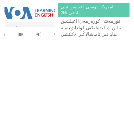
كەلدىڭىز. دىبىستاۋ تىلى:
امەريكا داۋىسى. اعىلشىن تىلى
اعىلشىنشا.
ساباعى №2
قۇرمەتتى كورەرمەن! اعىلشىن
تىلىن كٴا ندەلىكتى قولدانۋ بەينە
ساباعىن تاماشالاڭىز. ەكىنشى
ساباعىمىزدىڭ تاقىرىبى - سالەم,
مەن اننامىن! دىبىستاۋ تىلى:
اعىلشىنشا.