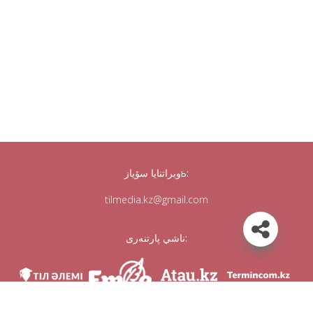
وبراتنايا سۆيازь:
tilmedia.kz@gmail.com
ناشي پارتنەرى: