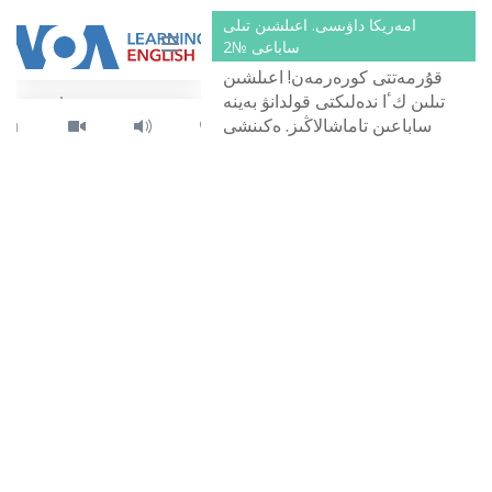
كەلدىڭىز. دىبىستاۋ تىلى:
امەريكا داۋىسى. اعىلشىن تىلى
اعىلشىنشا.
ساباعى №2
قۇرمەتتى كورەرمەن! اعىلشىن
تىلىن كٴا ندەلىكتى قولدانۋ بەينە
ساباعىن تاماشالاڭىز. ەكىنشى
ساباعىمىزدىڭ تاقىرىبى - سالەم,
مەن اننامىن! دىبىستاۋ تىلى:
اعىلشىنشا.