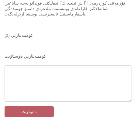
قۇرمەتتى كورەرمەن! ٴا ش تىلدى كٴا ندەلىكتى قولدانۋ بەينە ساباعىن
تاماشالاڭىز. قاراعاندى وبلىسىنىڭ تىلدەردى دامىتۋ جونىندەگى
باسقارماسىنىڭ تاپسىرىسى بويىنشا ازىرلەنگەن.
كوممەنتاريي (0)
وستاۆيتь كوممەنتاريي
دوباۆيتь