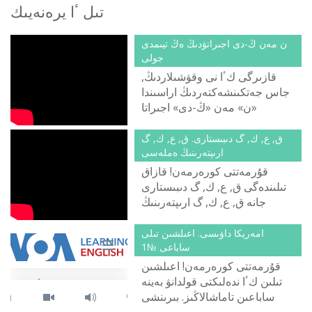
تىل ٴا يرەنەيىك
ن مەن ڭ-دى اجىراتۋدىڭ ەڭ تيىمدى
جولى
قازىرگى كٴا نى وقۋشىلاردىڭ,
جاس جەتكىنشەكتەردىڭ اراسىندا
«ن» مەن «ڭ-دى» اجىراتا
الماۋشىلار كوبەيدى. ونىڭ سەبەبى
نەدە دەپ الاڭدايتىن ادامدار دا
ق, ع, ك, گ دىبىستارى. ق, ع, ك, گ
كورىنبەيتىن سىندى. اسىرەسە,
ارىپتەرىنىڭ ەملەسى
مەكتەپ وقۋشىلارى «ڭ»
قۇرمەتتى كورەرمەن! قازاق
دىبىسىن ايتا المادىم دەپ تٴا كتە
تىلىندەگى ق, ع, ك, گ دىبىستارى
قينالمايدى. كەرىسىنشە ماقتانىش
جانە ق, ع, ك, گ ارىپتەرىنىڭ
سانايتىنداي كورىنەدى. ال
ەملەسىمەن تانىسا الاسىزدار.
مەكتەپتى ٴا زدىك بىتىرىپ, الگى
امەريكا داۋىسى. اعىلشىن تىلى
دىبىستى ايتا المايمىن دەپ
ساباعى №1
تۇرعاندا, تالاپ قايدا كەتكەن,
قۇرمەتتى كورەرمەن! اعىلشىن
ۇcتازدار نە وقىتتى دەرسىڭ!
تىلىن كٴا ندەلىكتى قولدانۋ بەينە
ساباعىن تاماشالاڭىز. بىرىنشى
ساباعىمىزدىڭ تاقىرىبى - قوش