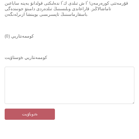
قۇرمەتتى كورەرمەن! ٴا ش تىلدى كٴا ندەلىكتى قولدانۋ بەينە ساباعىن
تاماشالاڭىز. قاراعاندى وبلىسىنىڭ تىلدەردى دامىتۋ جونىندەگى
باسقارماسىنىڭ تاپسىرىسى بويىنشا ازىرلەنگەن.
كوممەنتاريي (0)
وستاۆيتь كوممەنتاريي
دوباۆيتь