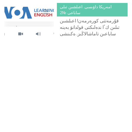
كەلدىڭىز. دىبىستاۋ تىلى:
امەريكا داۋىسى. اعىلشىن تىلى
اعىلشىنشا.
ساباعى №2
قۇرمەتتى كورەرمەن! اعىلشىن
تىلىن كٴا ندەلىكتى قولدانۋ بەينە
ساباعىن تاماشالاڭىز. ەكىنشى
ساباعىمىزدىڭ تاقىرىبى - سالەم,
مەن اننامىن! دىبىستاۋ تىلى:
اعىلشىنشا.