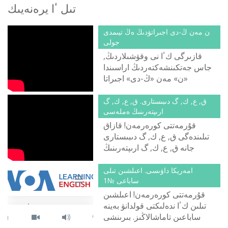
تىل ٴا يرەنەيىك
ن مەن ڭ-دى اجىراتۋدىڭ ەڭ تيىمدى
جولى
قازىرگى كٴا نى وقۋشىلاردىڭ,
جاس جەتكىنشەكتەردىڭ اراسىندا
«ن» مەن «ڭ-دى» اجىراتا
الماۋشىلار كوبەيدى. ونىڭ سەبەبى
نەدە دەپ الاڭدايتىن ادامدار دا
ق, ع, ك, گ دىبىستارى. ق, ع, ك, گ
كورىنبەيتىن سىندى. اسىرەسە,
ارىپتەرىنىڭ ەملەسى
مەكتەپ وقۋشىلارى «ڭ»
قۇرمەتتى كورەرمەن! قازاق
دىبىسىن ايتا المادىم دەپ تٴا كتە
تىلىندەگى ق, ع, ك, گ دىبىستارى
قينالمايدى. كەرىسىنشە ماقتانىش
جانە ق, ع, ك, گ ارىپتەرىنىڭ
سانايتىنداي كورىنەدى. ال
ەملەسىمەن تانىسا الاسىزدار.
مەكتەپتى ٴا زدىك بىتىرىپ, الگى
امەريكا داۋىسى. اعىلشىن تىلى
دىبىستى ايتا المايمىن دەپ
ساباعى №1
تۇرعاندا, تالاپ قايدا كەتكەن,
قۇرمەتتى كورەرمەن! اعىلشىن
ۇcتازدار نە وقىتتى دەرسىڭ!
تىلىن كٴا ندەلىكتى قولدانۋ بەينە
ساباعىن تاماشالاڭىز. بىرىنشى
ساباعىمىزدىڭ تاقىرىبى - قوش