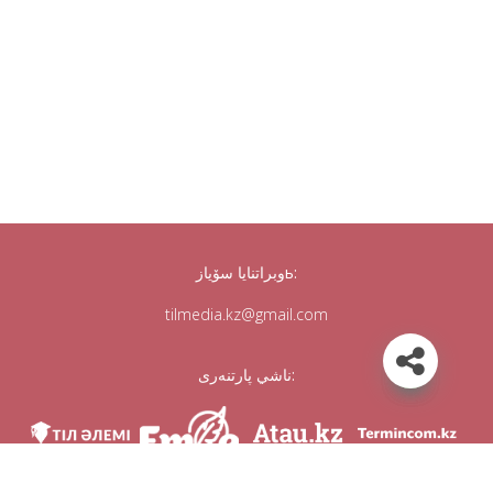
وبراتنايا سۆيازь:
tilmedia.kz@gmail.com
ناشي پارتنەرى: