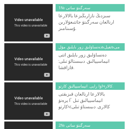
سەرگىتۋ ساتى №1
سىزدىڭ نازارىڭىزعا بالالارعا
ارنالعان سەرگىتۋ جاتتىعۋلارىن
ۇسىنامىز.
دەنساۋلىق زور بايلىق مۋلьتفيلьمى
دەنساۋلىق زور بايلىق اتتى
انيماسييالىق. دىبىستالۋ تىلى:
قازاقشا.
اۋا رايى. انيماسييالىق كارتوчكالار.
بالالارعا ارنالعان قىزىقتى
انيماسييالىق تىل ٴا يرەنۋ
كارتوчكالارى. دىبىستاۋ تىلى:
قازاقشا.
سەرگىتۋ ساتى №2