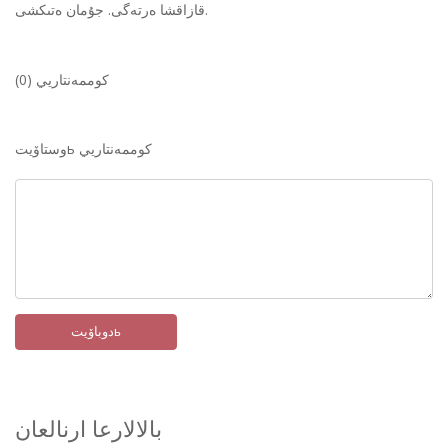
قازاقشا ەرتەگى. جۇمان ەتىكشى.
كوممەنتاريي (0)
وستاۆيتь كوممەنتاريي
دوباۆيتь
بالالارعا ارنالعان