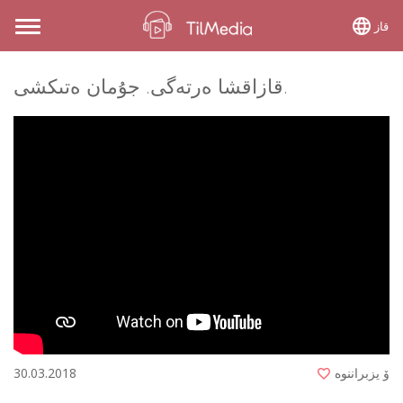
قاز
Toggle
navigation
قازاقشا ەرتەگى. جۇمان ەتىكشى.
ۆ يزبراننوە
30.03.2018