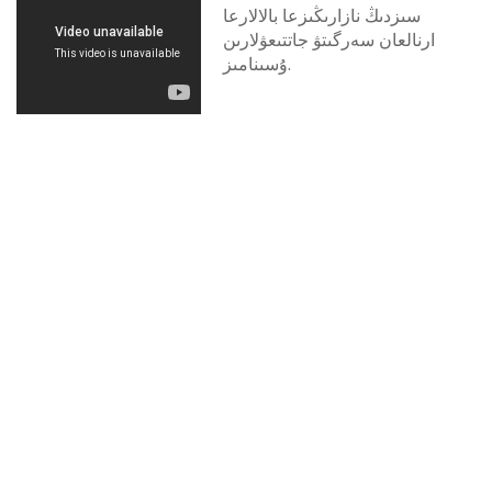
سىزدىڭ نازارىڭىزعا بالالارعا
ارنالعان سەرگىتۋ جاتتىعۋلارىن
ۇسىنامىز.