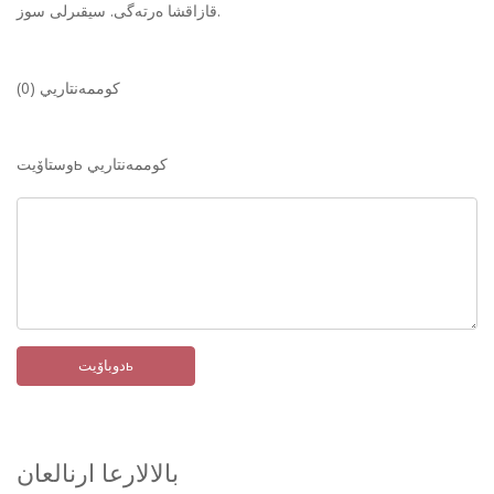
قازاقشا ەرتەگى. سيقىرلى سوز.
كوممەنتاريي (0)
وستاۆيتь كوممەنتاريي
دوباۆيتь
بالالارعا ارنالعان