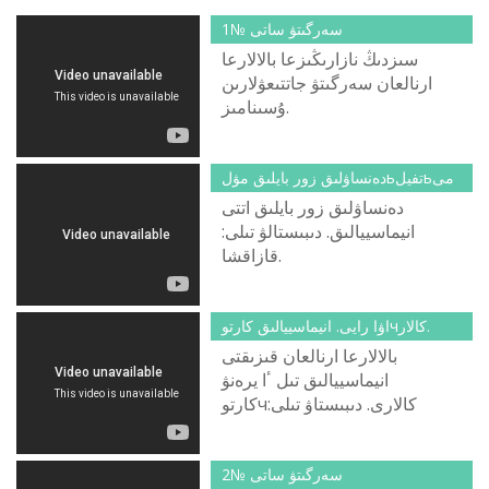
سەرگىتۋ ساتى №1
سىزدىڭ نازارىڭىزعا بالالارعا
ارنالعان سەرگىتۋ جاتتىعۋلارىن
ۇسىنامىز.
دەنساۋلىق زور بايلىق مۋلьتفيلьمى
دەنساۋلىق زور بايلىق اتتى
انيماسييالىق. دىبىستالۋ تىلى:
قازاقشا.
اۋا رايى. انيماسييالىق كارتوчكالار.
بالالارعا ارنالعان قىزىقتى
انيماسييالىق تىل ٴا يرەنۋ
كارتوчكالارى. دىبىستاۋ تىلى:
قازاقشا.
سەرگىتۋ ساتى №2