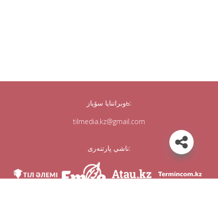
وبراتنايا سۆيازь:
tilmedia.kz@gmail.com
ناشي پارتنەرى:
مى ۆ سوس. سەتياح