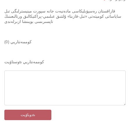
قازاقستان رەسپۋبليكاسى مادەنيەت جانە سپورت مينيسترلىگى تىل
ساياساتى كوميتەتى «تىل-قازىنا» ۇلتتىق عىلىمي-پراكتيكالىق ورتالىعىنىڭ
تاپسىرىسى بويىنشا ازىرلەندى
كوممەنتاريي (0)
وستاۆيتь كوممەنتاريي
دوباۆيتь