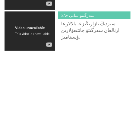
قازاقشا.
سەرگىتۋ ساتى №2
سىزدىڭ نازارىڭىزعا بالالارعا
ارنالعان سەرگىتۋ جاتتىعۋلارىن
ۇسىنامىز.