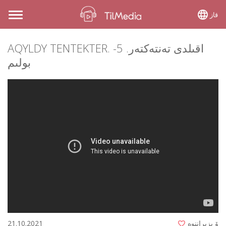
قاز
Toggle
navigation
AQYLDY TENTEKTER. اقىلدى تەنتەكتەر. 5-
بولىم
ۆ يزبراننوە
21.10.2021