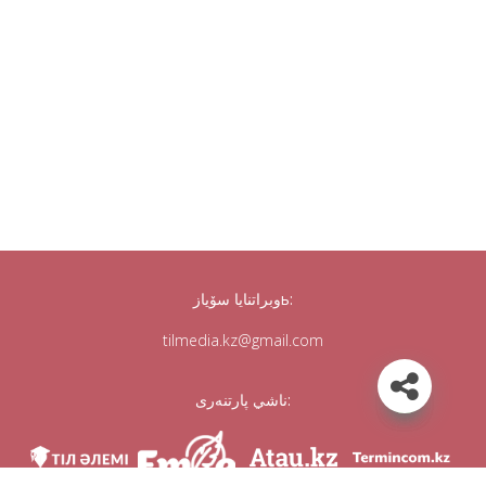
وبراتنايا سۆيازь:
tilmedia.kz@gmail.com
ناشي پارتنەرى: