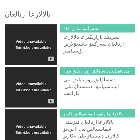
بالالارعا ارنالعان
سەرگىتۋ ساتى №1
سىزدىڭ نازارىڭىزعا بالالارعا
ارنالعان سەرگىتۋ جاتتىعۋلارىن
ۇسىنامىز.
دەنساۋلىق زور بايلىق مۋلьتفيلьمى
دەنساۋلىق زور بايلىق اتتى
انيماسييالىق. دىبىستالۋ تىلى:
قازاقشا.
اۋا رايى. انيماسييالىق كارتوчكالار.
بالالارعا ارنالعان قىزىقتى
انيماسييالىق تىل ٴا يرەنۋ
كارتوчكالارى. دىبىستاۋ تىلى: