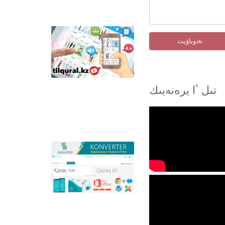
Tilqural.kz –
دوباۆيتь
مەملەكەتتىك تىلدى
دەڭگەيلەپ ٴا يرەنۋگە
ارنالعان ۆەب-سەرۆيس.
سايتتا ا1 دەڭگەيى
بويىنشا جاڭا الىپبي مەن
تىل ٴا يرەنەيىك
ەملە ەرەجەلەرىن جازۋ,
وقۋدى مەڭگەرتۋگە
ارنالعان ونلاين كۋرس
ورنالاستىرىلعان.
Qazlatyn.kz –
ماتىندەردى كيريلدەن
لاتىنعا جانە توتە جازۋعا
ونلاين تٴا ردە
سايكەستەندىرەتىن
كوپفۋنكسيونالدى
كونۆەرتەر جانە
قازاقستانداعى لاتىن