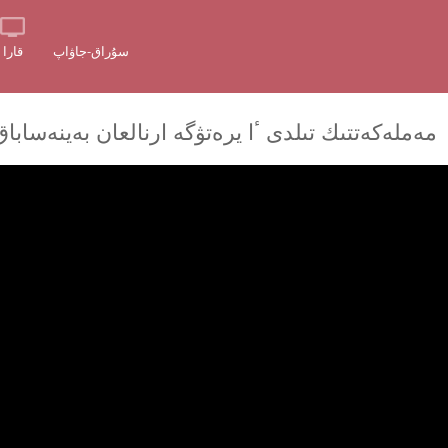
سۇراق-جاۋاپ
قارا
مەملەكەتتىك تىلدى ٴا يرەتۋگە ارنالعان بەينەسابا