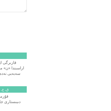
قازىرگى ك
اراسىندا «ن» مە
سەبەبى نەدە د
اسىرەسە, م
دەپ تٴا كتە ق
كورىنەدى. ال 
ق, ع, 
قۇرمە
دىبىستارى جا