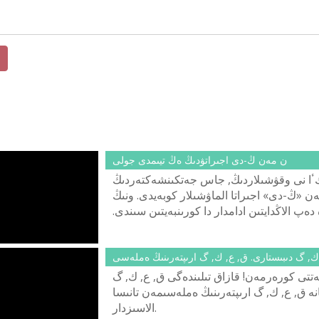
ن مەن ڭ-دى اجىراتۋدىڭ ەڭ تيىمدى جولى
ٴا نى وقۋشىلاردىڭ, جاس جەتكىنشەكتەردىڭ
ن «ڭ-دى» اجىراتا الماۋشىلار كوبەيدى. ونىڭ
ەپ الاڭدايتىن ادامدار دا كورىنبەيتىن سىندى.
ەكتەپ وقۋشىلارى «ڭ» دىبىسىن ايتا المادىم
ينالمايدى. كەرىسىنشە ماقتانىش سانايتىنداي
مەكتەپتى ٴا زدىك بىتىرىپ, الگى دىبىستى ايتا
ك, گ دىبىستارى. ق, ع, ك, گ ارىپتەرىنىڭ ەملەسى
المايمىن دەپ تۇرعاندا, تالاپ قايدا كەتكەن, ۇcتازدار نە
تتى كورەرمەن! قازاق تىلىندەگى ق, ع, ك, گ
وقىتتى دەرسىڭ!
نە ق, ع, ك, گ ارىپتەرىنىڭ ەملەسىمەن تانىسا
الاسىزدار.