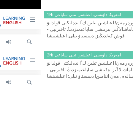
امەريكا داۋىسى. اعىلشىن تىلى ساباعى №1
ەرمەن! اعىلشىن تىلىن كٴا ندەلىكتى قولدانۋ
اماشالاڭىز. بىرىنشى ساباعىمىزدىڭ تاقىرىبى -
قوش كەلدىڭىز. دىبىستاۋ تىلى: اعىلشىنشا.
امەريكا داۋىسى. اعىلشىن تىلى ساباعى №2
ەرمەن! اعىلشىن تىلىن كٴا ندەلىكتى قولدانۋ
اماشالاڭىز. ەكىنشى ساباعىمىزدىڭ تاقىرىبى -