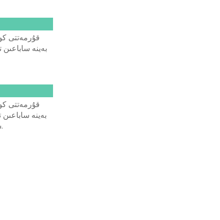
قۇرمەتتى كور
بەينە ساباعىن ت
قۇرمەتتى كور
بەينە ساباعىن ت
سالەم, مەن اننامىن! دىبىستاۋ تىلى: اعىلشىنشا.