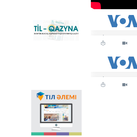
گرافيكاسىنا كوشۋ ٴا
دەرىسىن سٴا
يەمەلدەيتىن نەگىزگى
ۇلتتىق پورتال. كونۆەرتەر
باعدارلاماسىنىڭ
«Til-Qazyna»
Windows-قا ارنالعان
رەسپۋبليكالىق اقپاراتتىق-
offline-نۇسقاسىن, MS
تانىمدىق گازەتى
Office پاكەتىنە ارنالعان
قوسىمشالاردى,
پلاگيندەردى جانە
Android, iOS
پلاتفورمالارىنا ارنالعان
موبيلьدى
قوسىمشالارىن جٴا كتەپ
الۋعا بولادى.
مەملەكەتتىك تىلدىڭ
قولدانىس اياسىنىڭ
كەڭەۋىندە عالامتور
ارقىلى تىلدى
ناسيحاتتاۋدىڭ ماڭىزى
اسا زور. ەلىمىزدەگى
وسى باعىتتاعى العاشقى
جوبا - "تىل الەمى"