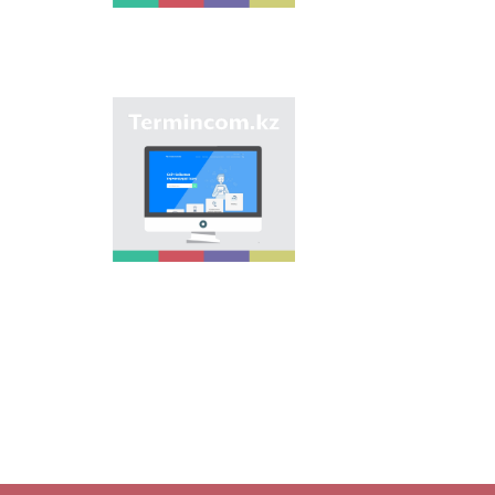
بەرىلگەن اتاۋلاردى
جيناقتاپ, قازاق
ونوماستيكاسىنىڭ
بىرتۇتاس جٴا يەسىن
جاساۋ ارقىلى
ونوماستيكالىق اتاۋلاردى
"Termincom.kz" سايتى
بىرىزدەندىرۋ.
- قازاق تەرمينولوگيياسىن
جٴا يەلەۋگە,
تەرمينولوگييالىق قوردى
تولىقتىرۋعا, تەرميندەردى
جانە اتاۋلاردى قازاق
تىلىنىڭ نورمالارىنا
سايكەس رەتتەۋگە ٴا
لەس قوسادى. وسى
ماقساتتى ورىنداۋ ٴا شىن
سايتتا وسى ۋاقىتقا دەيىن
تەرميندەردىڭ بارلىعى
قامتىلعان.