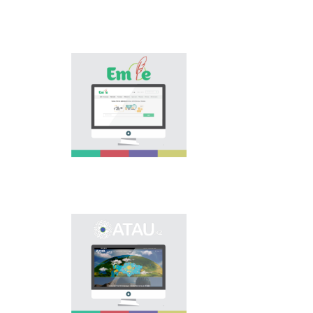
پورتالى وسىنداي وزەكتى
ماسەلەنى شەشۋگە
ارنالىپ, تىل ساياساتىن
كوپشىلىككە ناسيحاتتاۋعا
جانە تانىستىرۋعا ٴا
«Emle.kz» эلەكتروندىق
لەسىن قوسادى.
بازاسى قازاق تىلىنىڭ
ورفوگرافيياسىنا ارنالعان.
بۇل بازادا قازاق تىلىنىڭ
قولدانىستاعى بەكىتىلگەن
ورفوگرافييالىق
سوزدىگى,
ورفوگرافييالىق
ەرەجەلەر, وسى سالاعا
بايلانىستى عىلىمي
ادەبيەتتەر بەرىلگەن.
ونوماستيكالىق
эلەكتروندىق بازانى
اشۋدىڭ نەگىزگى
ماقساتى - ەلىمىزدىڭ
وڭىرلەرىندەگى كوشە,
ەلدىمەكەن, مەكەمەلەر
مەن تٴا رلى نىساندارعا