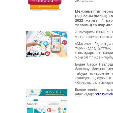
29.12.2022
балаларға арналған
қызықты тапсырмалар
Мемлекеттік терми
мен қазақ тіліндегі
(63) саны жарық кө
отандық
2022 жылғы 4 қар
анимациялық
терминдер жариял
фильмдер
орналастырылған.
«Тіл-тарих» бөліміне
мақаласымен таныса 
Tilqural.kz –
мемлекеттік тілді
«Мәселе» айдарында 
деңгейлеп үйренуге
терминдерді ұлттық 
арналған веб-
ғылымдарының кандид
сервис. Сайтта А1
моңғол тілінде игерілуі
деңгейі бойынша
Бұдан басқа Павлода
жаңа әліпби мен
бақылау бөлiмiнiң м
емле ережелерін
табуда ескерілетін 
жазу, оқуды
колледжінің құрылыс 
меңгертуге арналған
«Құрылыс саласындағы
онлайн курс
орналастырылған.
Бюллетеннің то
аласыздар:
https://til
Qazlatyn.kz –
мәтіндерді кирилден
латынға және төте
жазуға онлайн түрде