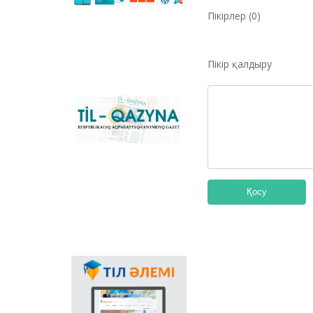
сәйкестендіретін
көпфункционалды
Пікірлер (0)
конвертер және
Қазақстандағы латын
графикасына көшу
Пікір қалдыру
үдерісін сүйемелдейтін
негізгі ұлттық портал.
Конвертер
бағдарламасының
«Til-Qazyna»
Windows-қа арналған
республикалық
offline-нұсқасын, MS
ақпараттық-танымдық
Office пакетіне
газеті
арналған
қосымшаларды,
плагиндерді және
Android, iOS
Қосу
платформаларына
арналған мобильді
қосымшаларын жүктеп
алуға болады.
Мемлекеттік тілдің
қолданыс аясының
кеңеюінде ғаламтор
арқылы тілді