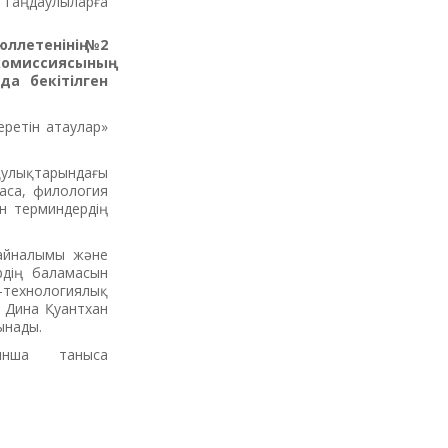
Таңдаулыларға
ллетенінің №2
омиссиясының
а бекітілген
еретін атаулар»
қулықтарындағы
аса, филология
н терминдердің
 айналымы және
ердің баламасын
ы-технологиялық
і Дина Қуантхан
ынады.
ынша таныса