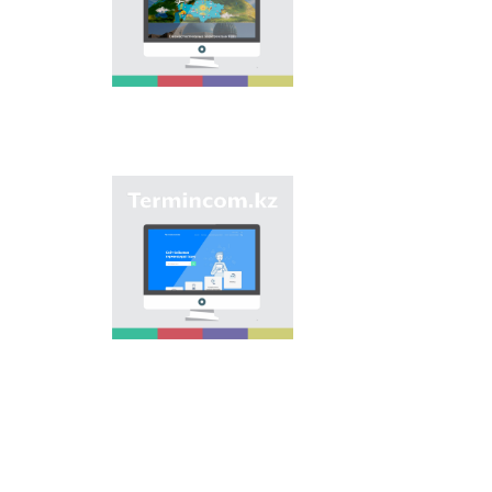
мақсаты - еліміздің
өңірлеріндегі көше,
елдімекен,
мекемелер мен түрлі
нысандарға берілген
атауларды жинақтап,
қазақ
ономастикасының
біртұтас жүйесін жасау
арқылы
"Termincom.kz" сайты
ономастикалық
- қазақ
атауларды
терминологиясын
біріздендіру.
жүйелеуге,
терминологиялық
қорды толықтыруға,
терминдерді және
атауларды қазақ
тілінің нормаларына
сәйкес реттеуге үлес
қосады. Осы мақсатты
орындау үшін сайтта
осы уақытқа дейін
терминдердің
барлығы қамтылған.