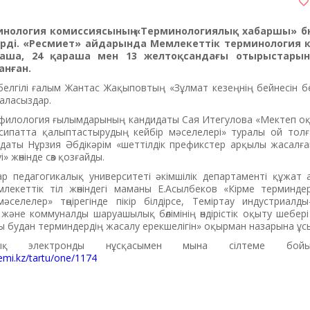
нология комиссиясының «Терминологиялық хабаршы» бю
рді.
«Ресмиет» айдарында Мемлекеттік терминология к
аша, 24 қараша мен 13 желтоқсандағы отырыстарынд
анған.
н белгілі ғалым Жантас Жақыповтың «Зұлмат кезеңнің бейнесін б
аласыздар.
филология ғылымдарының кандидаты Сая Итегулова «Мектеп о
сипатта қалыптастырудың кейбір мәселелері» туралы ой толғ
аты Нұрзия Әбдікәрім «шеттілдік префикстер арқылы жасалға
» жөнінде сөз қозғайды.
р педагогикалық университетi әкімшілік департаментi құжат
емлекеттiк тiл жөнiндегi маманы Е.Асылбеков «Кірме терминд
мәселелер» төңірегінде пікір білдірсе, Теміртау индустриалд
және коммуналды шаруашылық бөлімінің өндірістік оқыту шебер
 будан терминдердің жасалу ерекшелігін» оқырман назарына ұс
лық электронды нұсқасымен мына сілтеме бой
alemi.kz/tartu/one/1174