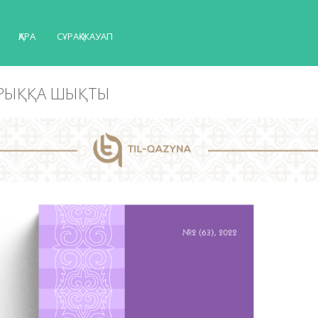
ҚАРА
СҰРАҚ-ЖАУАП
АРЫҚҚА ШЫҚТЫ