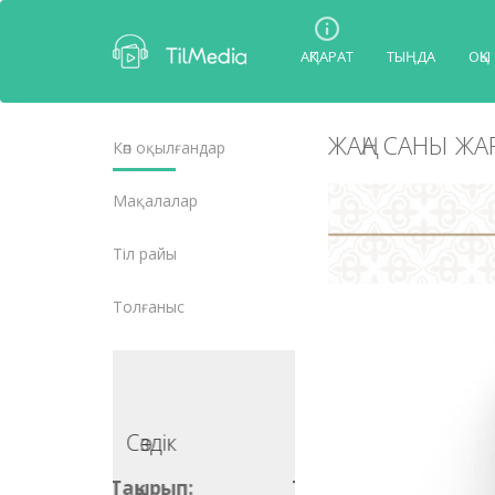
АҚПАРАТ
ТЫҢДА
ОҚЫ
ЖАҢА САНЫ Ж
Көп оқылғандар
Мақалалар
Тіл райы
Толғаныс
Сөздік
Сөздік
ақырып:
Тақырып: