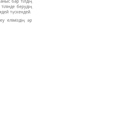
раныс бар тілдің
тілінде берудің
мдей түскендей.
у еліміздің әр