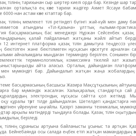
азақ тілінің тарихынан сыр шертер киелі орда бар. Кезінде шар т
алған орталықта ең көне тарихи жәдігер Ахмет Яссауи баба
е 6000-нан астам көне кітаптар бар.
қ тілінің мемлекет тілі ретіндегі бүгінгі жәй-күйі мен даму б
яхметов атындағы «Тіл-Қазына» ұлттық ғылыми-практик
гия басқармасының бас менеджері Нұржан Сейсенбек қазақ 
лаңдарының қалай пайдаланып жатқаны жәйлі айтып берді.
ен 12 интернет платформа қазақ тілін дамытуға теңдессіз үле
ің бекітілген және бекітілмеген нұсқасын көрсетуге арналған са
ылыми айналымдағы мыңдаған терминдер берілген. Сонымен бір
млекеттік терминологиялық комиссияға тікелей хат жазып
ыныстарыңызды айта аласыз. Орталық дайындаған платформ
мен мүмкіндігі бар. Дайындалып жатқан жаңа жобалардың 
ыз.
теме басқармасының басшысы Жазира Мақсұтқызының айтуынша
рға бар мүмкіндік жасалған. Халықаралық стандартқа сай д
ік құралдардың электрондық нұсқасы сайтта қол жетімді. М
оқу құралы төрт тілде дайындалған. Шетелдегі қандастарға н
ін өздігінен үйренуіне ыңғайлы. Қазіргі заманғы техникалық мүмкі
дтар арқылы мәтіндерді тыңдауға болады. Қазақ тілін оқытудың 
асымдылық беріледі.
 тілінің сұранысы артуына байланысты ұсыныс та артқан. Қаз
уда. Бейнебаянда осы салада еңбек етіп жатқан мамандардың өз