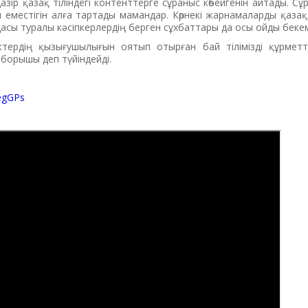
Қазір қазақ тіліндегі контенттерге сұраныс көбейгенін айтады. Сұ
 еместігін алға тартады мамандар. Көрнекі жарнамаларды қазақ 
йдасы туралы кәсіпкерлердің берген сұхбаттары да осы ойды беке
тердің қызығушылығын оятып отырған бай тілімізді құрметте
борышы деп түйіндейді.
xegGPs