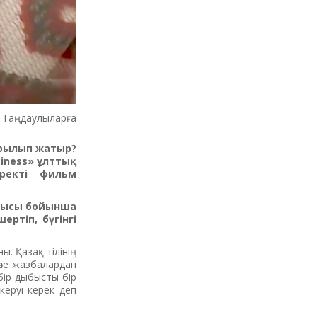
Таңдаулыларға
қарылып жатыр?
siness» ұлттық
еректі фильм
ырысы бойынша
ртіп, бүгінгі
. Қазақ тілінің
өне жазбалардан
 бір дыбысты бір
керуі керек деп