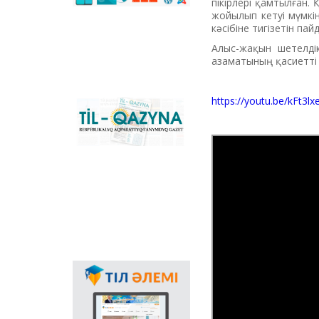
сәйкестендіретін
пікірлері қамтылған. 
көпфункционалды
жойылып кетуі мүмкін
конвертер және
кәсібіне тигізетін па
Қазақстандағы латын
Алыс-жақын шетелдік
графикасына көшу
азаматының қасиетті 
үдерісін сүйемелдейтін
негізгі ұлттық портал.
Конвертер
https://youtu.be/kFt3l
бағдарламасының
«Til-Qazyna»
Windows-қа арналған
республикалық
offline-нұсқасын, MS
ақпараттық-танымдық
Office пакетіне
газеті
арналған
қосымшаларды,
плагиндерді және
Android, iOS
платформаларына
арналған мобильді
қосымшаларын жүктеп
алуға болады.
Мемлекеттік тілдің
қолданыс аясының
кеңеюінде ғаламтор
арқылы тілді