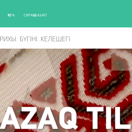
ҚАРА
СҰРАҚ-ЖАУАП
ТАРИХЫ. БҮГІНІ. КЕЛЕШЕГІ