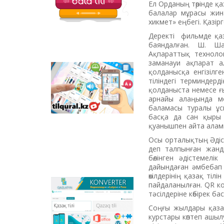
Ел Орданың төрінде қ
балаларға арналған
балалар мұрасы жин
қызықты тапсырмалар
хикмет» еңбегі. Қазірг
мен қазақ тіліндегі
отандық
Деректі фильмде қаза
анимациялық
баяндалған. Ш. Ша
фильмдер
Ақпараттық техноло
орналастырылған.
заманауи ақпарат а
қолданысқа енгізілг
Tilqural.kz –
тіліндегі терминдерд
мемлекеттік тілді
қолданыста немесе ғ
деңгейлеп үйренуге
арнайы алаңында ме
арналған веб-
баламасы туралы ұс
сервис. Сайтта А1
басқа да сан қыры 
деңгейі бойынша
қуанышпен айта алам
жаңа әліпби мен
емле ережелерін
Осы орталықтың Әдіс
жазу, оқуды
деп талпынған жанда
меңгертуге арналған
бөлінген әдістемел
онлайн курс
дайындаған әмбебап 
орналастырылған.
өкілдерінің қазақ тіл
пайдаланылған. QR ко
Qazlatyn.kz –
тәсілдеріне көбірек б
мәтіндерді кирилден
латынға және төте
Соңғы жылдары қазақ
жазуға онлайн түрде
курстары көптеп ашыл