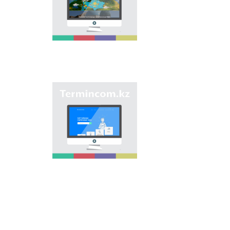
мақсаты - еліміздің
өңірлеріндегі көше,
елдімекен,
мекемелер мен түрлі
нысандарға берілген
атауларды жинақтап,
қазақ
ономастикасының
біртұтас жүйесін жасау
арқылы
"Termincom.kz" сайты
ономастикалық
- қазақ
атауларды
терминологиясын
біріздендіру.
жүйелеуге,
терминологиялық
қорды толықтыруға,
терминдерді және
атауларды қазақ
тілінің нормаларына
сәйкес реттеуге үлес
қосады. Осы мақсатты
орындау үшін сайтта
осы уақытқа дейін
терминдердің
барлығы қамтылған.