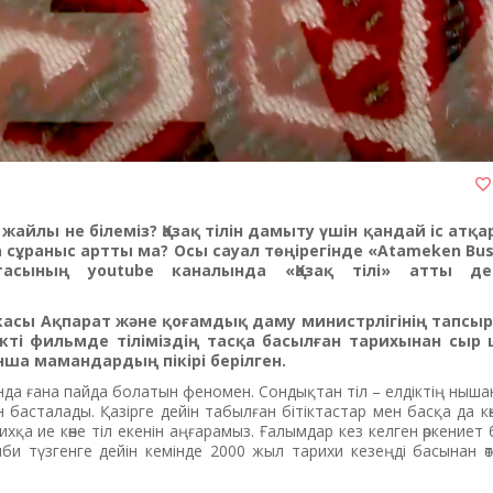
ы жайлы не білеміз? Қазақ тілін дамыту үшін қандай іс ат
да сұраныс артты ма? Осы сауал төңірегінде «Atameken Bu
атасының youtube каналында «Қазақ тілі» атты д
икасы Ақпарат және қоғамдық даму министрлігінің тапс
ті фильмде тіліміздің тасқа басылған тарихынан сыр ше
ша мамандардың пікірі берілген.
нда ғана пайда болатын феномен. Сондықтан тіл – елдіктің нышаны
 басталады. Қазірге дейін табылған бітіктастар мен басқа да к
рихқа ие көне тіл екенін аңғарамыз. Ғалымдар кез келген өркениет
іпби түзгенге дейін кемінде 2000 жыл тарихи кезеңді басынан өт