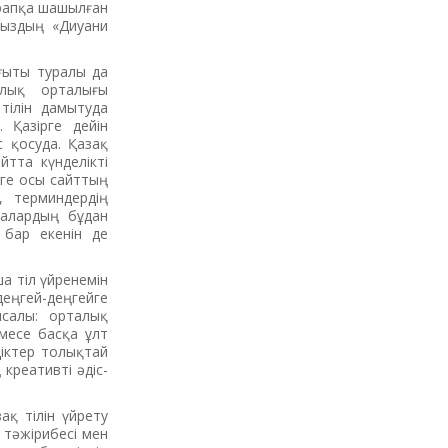
арапқа шашылған
мыздың «Диуани
ағыты туралы да
алық орталығы
тілін дамытуда
 Қазірге дейін
с қосуда. Қазақ
йтта күнделікті
ге осы сайттың
, терминдердің
алардың бұдан
бар екенін де
 тіл үйренемін
еңгей-деңгейге
ысалы: орталық
емесе басқа ұлт
ндіктер толықтай
креативті әдіс-
ақ тілін үйрету
 тәжірибесі мен