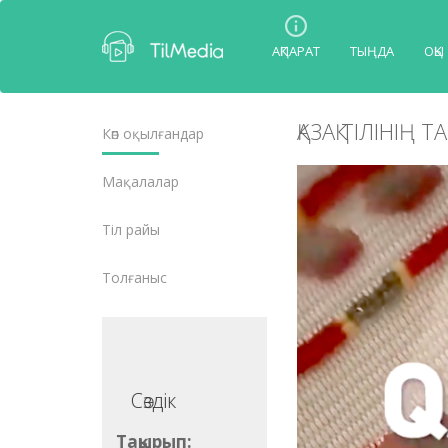
АҚПАРАТ
ТЫҢДА
ОҚЫ
ҚАЗАҚ ТІЛІНІҢ 
Көп оқылғандар
Мақалалар
Тіл райы
Толғаныс
Сөздік
Сөздік
ақырып:
Тақырып: