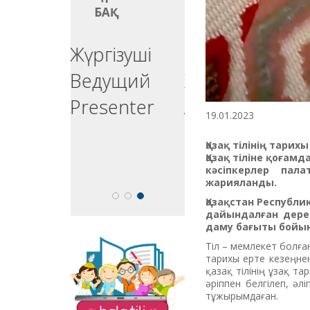
БАҚ
БАҚ
ргізуші
Реклама
едущий
Жарнама
esenter
Advertising
19.01.2023
Қазақ тілінің тарих
Қазақ тіліне қоғам
кәсіпкерлер пал
жарияланды.
Қазақстан Республ
дайындалған дерек
даму бағыты бойын
Тіл – мемлекет болға
«Balatili.kz» сайты
тарихы ерте кезеңнен
бүлдіршіндеріміздің
қазақ тілінің ұзақ та
оқып, жазып, тіл
әріппен белгілеп, әл
үйренулеріне
тұжырымдаған.
бағытталған. Мұнда