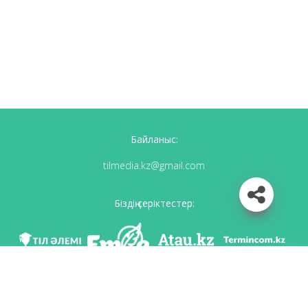
Байланыс:
tilmedia.kz@gmail.com
Біздің серіктестер:
Біз әлеуметттік желілерде