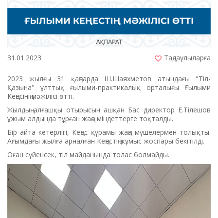
31.01.2023
Таңдаулыларға
2023 жылғы 31 қаңтарда Ш.Шаяхметов атындағы "Тіл-
Қазына" ұлттық ғылыми-практикалық орталығы Ғылыми
Кеңесінің мәжілісі өтті.
Жылдың алғашқы отырысын ашқан Бас директор Е.Тілешов
ұжым алдында тұрған жаңа міндеттерге тоқталды.
Бір айта кетерлігі, Кеңес құрамы жаңа мүшелермен толықты.
Ағымдағы жылға арналған Кеңестің жұмыс жоспары бекітілді.
Оған сүйенсек, тіл майданында толас болмайды.