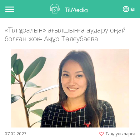
Қаз
Toggle
navigation
«Тіл құралын» ағылшынға аудару оңай
болған жоқ – Ақнұр Төлеубаева
07.02.2023
Таңдаулыларға