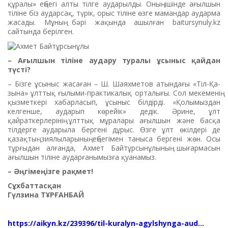
құра­лы» еңбегі алты тілге аударылды. Оның ішінде ағылшын
тіліне біз аударсақ, түрік, орыс тіліне өзге мамандар аударма
жасады. Мұ­ның бәрі жақында ашылған baitursynuly.kz
сайтында берілген.
– Ағылшын тіліне аудару туралы ұсыныс қайдан
түсті?
– Бізге ұсыныс жасаған – Ш. Ша­ях­метов атындағы «Тіл-Қа­
зы­на» ұлттық ғылыми-практика­лық орталығы. Сол мекеменің
қызметкері хабарласып, ұсыныс білдірді. «Қолымыздан
келгенше, аударып көрейік» дедік. Әрине, ұлт
қайраткерлерінің ұлттық мұралары ағылшын және басқа
тілдерге аударыла бергені дұрыс. Өзге ұлт өкілдері де
қазақтың зиялыларының еңбегімен таныса бергені жөн. Осы
тұрғыдан ал­ған­да, Ахмет Байтұрсын­ұлының шығармасын
ағылшын тіліне аударғанымызға қуанамыз.
– Әңгімеңізге рақмет!
Сұхбаттасқан
Гүлзина ТҰРҒАНБАЙ
https://aikyn.kz/239396/til-kuralyn-agylshynga-aud...