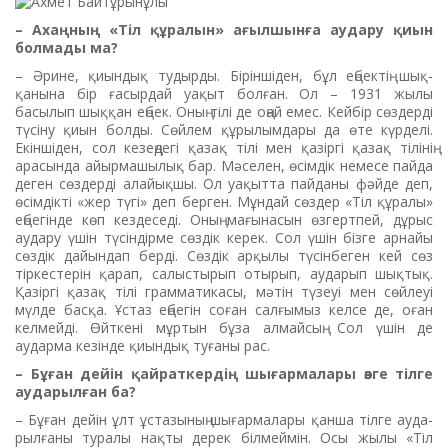
– Ахаңның «Тіл құралын» ағылшынға аудару қиын
болмады ма?
– Әрине, қиындық тудырды. Біріншіден, бұл еңбек­тің шық­
қанына бір ғасырдай уақыт бол­ған. Ол – 1931 жылы
басылып шық­қан еңбек. Оның тілі де оңай емес. Кейбір сөздерді
түсіну қиын болды. Сөйлем құрылым­дары да өте күрделі.
Екіншіден, сол кезеңдегі қазақ тілі мен қазіргі қазақ тілінің
арасында айырмашылық бар. Мәселен, өсімдік немесе пайда
деген сөздерді алайықшы. Ол уақытта пайданы фәйде деп,
өсімдікті «жер түгі» деп берген. Мұндай сөздер «Тіл құралы»
еңбегінде көп кездеседі. Оның мағынасын өзгертпей, дұрыс
аудару үшін түсіндірме сөздік керек. Сол үшін бізге арнайы
сөздік дайын­дап берді. Сөздік арқылы түсін­беген кей сөз
тіркестерін қарап, салыстырып отырып, аударып шықтық.
Қазіргі қазақ тілі грамматикасы, мәтін түзеуі мен сөйлеуі
мүлде басқа. Ұстаз еңбе­гін соған салғымыз келсе де, оған
келмейді. Өйткені мұртын бұза алмайсың. Сол үшін де
аударма кезінде қиындық туғаны рас.
– Бұған дейін қайраткердің шы­ғармалары өзге тілге
аударыл­ған ба?
– Бұған дейін ұлт ұстазының шығарма­лары қанша тілге ауда­
рылғаны туралы нақты дерек біл­меймін. Осы жылы «Тіл