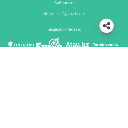
Байланыс:
tilmedia.kz@gmail.com
Біздің серіктестер:
Біз әлеуметттік желілерде
Қосымшаны жүктеу