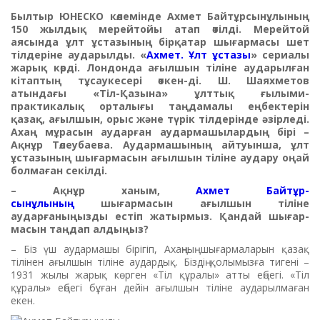
Былтыр ЮНЕСКО көлемінде Ахмет Байтұрсынұлының
150 жылдық мерейтойы атап өтілді. Мерейтой
аясында ұлт ұстазының бірқатар шығармасы шет
тілдеріне аударылды. «
Ахмет. Ұлт ұстазы
» сериалы
жарық көрді. Лондонда ағылшын тіліне аударылған
кітаптың тұсаукесері өткен-ді. Ш. Шаяхметов
атындағы «Тіл-Қазына» ұлттық ғылыми-
практикалық орталығы таңдамалы еңбектерін
қазақ, ағылшын, орыс және түрік тілдерінде әзірледі.
Ахаң мұрасын аударған аудармашылардың бірі –
Ақнұр Төлеубаева. Аудармашының айтуынша, ұлт
ұстазының шығармасын ағылшын тіліне аудару оңай
болмаған секілді.
– Ақнұр ханым,
Ахмет Бай­тұр­
сынұлының
шығармасын ағыл­шын тіліне
аударғаныңызды естіп жатырмыз. Қандай шығар­
масын таңдап алдыңыз?
– Біз үш аудармашы бірігіп, Ахаңның шығармаларын қазақ
тілінен ағылшын тіліне аудардық. Біздің қолымызға тигені –
1931 жылы жарық көрген «Тіл құралы» атты еңбегі. «Тіл
құралы» еңбегі бұ­ған дейін ағылшын тіліне ау­дарылмаған
екен.