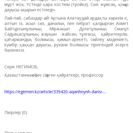
мұрт жоқ. Үстінде қара костюм (тройка). Сөзі жұмсақ, қоңыр
дауысы ақырын естіледі».
Пай-пай, сабаздар-ай! Ар­тына Алатаудай ардақты көркем іс,
алтын із, асыл сөз, даналық пен ғибрат қалдырған Ахмет
Бай­тұрсынұлының, Міржақып Дулат­ұлының, Смағұл
Садуақасұлы­ның жарқын жайсаң тұлғасы, қайраткерлік,
қаһармандық болмысы, қимыл-әрекеті, сөйлеу мәдениеті,
күмбір қаққан дауысы, рухани болмысы тірілгендей әсерге
бөленесіз.
Серік НЕГИМОВ,
Қазақстанның еңбек сіңірген қайраткері, профессор
https://egemen.kz/article/339420-aqanhnynh-darisi-...
Пікірлер (0)
Пікір қалдыру