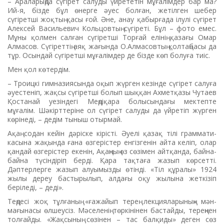
– Араларыңда сүгірет салуды үйрететін мұғалімдер бар ма?
Ий-я, бізде бұл өнерге әуес болған, жетілген шебер
сүгіретші жоқтың қасы ғой. Әне, анау қабырғада ілулі сүгірет
Алексей Васильевич Кольцовтың сүгіреті. Бұл – фото емес.
Мұны қолмен салған сүгіретші Торғай елінің қазағы Омар
Алмасов. Сүгірет­тің аяқ жағында О.Алмасовтың қолтаңбасы да
тұр. Осындай сүгіретші мұғалімдер де бізде көп болуға тиіс.
Мен қол көтердім.
– Троицкі гимназиясында оқып жүрген кезінде сүгірет салу­ға
әуестеніп, жақсы сүгіретші болып шыққан Ахметқазы Чутаев
Қостанай уезіндегі Меңдіқара болысындағы мектепте
мұғалім. Шәкірттеріне ол сүгірет салуды да үйретіп жүрген
көрінеді, – дедім тыныш отырмай.
Ақаң содан кейін дәріске кірісті. Әуелі қазақ тілі граммати­
касына жақында ғана өзгерістер енгізгенін айта келіп, олар
қандай өзгерістер екенін, Ақаңның өз сөзімен айтқанда, байна-
байна түсіндіріп берді. Қара тақтаға жазып көрсетті.
Дәптерлерге жазып алуымызды өтінді. «Тіл құралы» 1924
жылы дереу бас­тырылып, алдағы оқу жылына жеткізіп
беріледі, – деді».
Теңдесі жоқ тұлғаның «ғажа­йып терең лекцияларының» мән-
мағынасы өлшеусіз. Мәселенің төркінінен бастайды, тереңнен
толғайды. «Жақсының сөзінен – тас балқиды» деген сөз