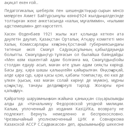
ақиқат екен ғой...
Педагогикалық шеберлік пен шешендіктің қыр-сырын мінсіз
меңгерген Ахмет Байтұрсынұлы өзінің 1924 жылдың шілдесінде
толтырған жеке анкетасында «халық мұғалімімін», «ғылыми
әдістемешімін» деп көрсетіпті.
Хасен Өзденбаев 1921 жылы жат қолында кеткен ата
дәулетін даулап, Қазақстан Орталық Ат­қару комитеті мен
Халық Комис­сарлары кеңесінің Қостанай губер­ниясындағы
төтенше өкілі Сма­ғұл Садуақасұлының қабылдауын­да
болыпты. Смағұлдың түр-тұлғасын ол былайша баяндайды:
«Мен өзім кішкентай адам болғанға ма, Смағұлдың бойы
столдан едәуір асып, маған өте ұзын адам сияқты көрінді.
Басы дәу, қара шашы қалың, кейін қайырылған. Өңі қоңырқай,
әлде қара сұр, қара қасы қою, қаба­ғы томпақтау, екі көзі де
үлкен (қысық көз маған солай көрінуі де мүмкін), мұрны
қоңқақтау, танауы делдиіңкіреулі тәрізді. Жоғарғы ерні
қалыңдау».
Қайраткер шаруамның мән-жайына қаныққан соң, арызым­ды
алды да: «Начальнику Федо­ров­­ской уездной милиции.
Калым, уплоченный до издания Каз­ЦИКа, возврату не
подлежит. Вер­нуть немедленно и беспрекослов­но.
Чрезвычайный уполномочен­ный ЦИК и Совнаркома
Казахской АССР С.Садвакасов» деп, ары­зым­ның бір шекесіне