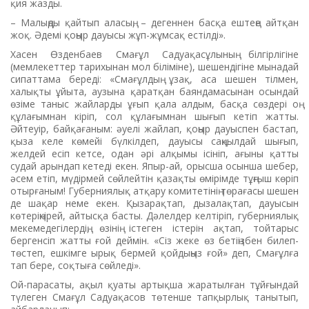
қия жазды.
– Малыңды қайтып аласың, – дегеннен басқа ештеңе айтқан
жоқ. Әдемі қоңыр дауысы жұп-жұмсақ естілді».
Хасен Өзденбаев Смағұл Садуақасұлының білгірлігіне
(мемлекеттер тарихынан мол біліміне), шешендігіне мынадай
сипаттама береді: «Смағұлдың ұзақ, аса шешен тілмен,
халықты ұйыта, аузына қаратқан баяндамасынан осындай
өзіме таныс жайларды ұғып қала алдым, басқа сөздері оң
құлағымнан кіріп, сол құлағымнан шығып кетіп жатты.
Әйтеуір, байқағаным: әуелі жайлап, қоңыр дауыспен бастап,
қыза келе көмейі бүлкілдеп, дауысы саңқылдай шығып,
желдей есіп кетсе, одан әрі алқымы ісініп, ағыны қатты
судай арындап кетеді екен. Япыр-ай, орысша осынша шебер,
әсем етіп, мүдірмей сөй­лейтін қазақты өмірімде тұңғыш көріп
отырғаным! Губерниялық атқару комитетінің төрағасы ше­шен
де шақар неме екен. Қыза­рақтап, дызалақтап, дауысын
көтеріңкірей, айтысқа басты. Дә­лелдер келтіріп, губерниялық
мекемедегілердің, өзінің істеген істерін ақтап, тойтарыс
бергенсіп жатты ғой деймін. «Сіз жеке өз бетіңізбен билеп-
төстеп, ешкімге ырық бермей қойдыңыз ғой» деп, Смағұлға
тап бере, соқтыға сөйледі».
Ой-парасаты, ақыл қуаты артықша жаратылған тұйғындай
түлеген Смағұл Садуақасов тө­тенше тапқырлық танытып,