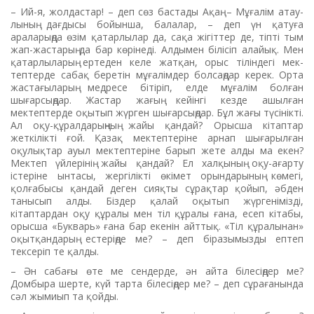
– Ий-я, жолдастар! – деп сөз бастады Ақаң. – Мұғалім атау­
лының дағдысы бойынша, балалар, – деп үн қатуға
араларыңда өзім қатарлылар да, сақа жігіттер де, тіпті тым
жап-жастарың да бар көрінеді. Алдымен білісіп ала­йық. Мен
қатарлыларың ерте­ден келе жатқан, орыс тіліндегі мек­
тептерде сабақ беретін мұға­лімдер болсаңдар керек. Орта
жас­тағыларың медресе бітіріп, ел­де мұғалім болған
шығарсыңдар. Жастар жағың кейінгі кезде ашыл­ған
мектептерде оқытып жүр­ген шығарсыңдар. Бұл жағы түсінікті.
Ал оқу-құралдарыңның жайы қандай? Орысша кітаптар
жеткілікті ғой. Қазақ мектептеріне арнап шығарылған
оқулықтар ауыл мектептеріне барып жете алды ма екен?
Мектеп үйлерінің жайы қандай? Ел халқының оқу-ағарту
істеріне ынтасы, жергілікті өкімет орындарының көмегі,
қолғабысы қандай деген сияқты сұрақтар қойып, әбден
танысып алды. Біздер қалай оқытып жүргенімізді,
кітаптардан оқу құралы мен тіл құралы ғана, есеп кітабы,
орысша «Букварь» ғана бар екенін айттық. «Тіл құралынан»
оқытқандарың есте­ріңде ме? – деп біразымызды ептеп
тексеріп те қалды.
– Ән сабағы өте ме сендерде, ән айта білесіңдер ме?
Домбыра шерте, күй тарта білесіңдер ме? – деп сұрағанында
сәл жымиып та қойды.