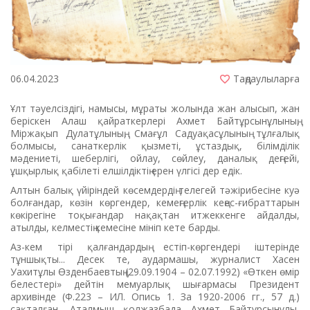
06.04.2023
Таңдаулыларға
Ұлт тәуелсіздігі, намысы, мұраты жолында жан алысып, жан
беріскен Алаш қайраткерлері Ахмет Байтұрсынұлының,
Міржақып Дулатұлының, Смағұл Садуақасұлының тұлғалық
болмысы, санаткерлік қызметі, ұстаздық, білімділік
мәдениеті, шеберлігі, ойлау, сөйлеу, даналық деңгейі,
ұшқырлық қабілеті елшілдіктің ерен үлгісі дер едік.
Алтын балық үйіріндей көсем­дердің телегей тәжірибесіне куә
болғандар, көзін көргендер, ке­мең­герлік кеңес-ғибраттарын
кө­кі­­регіне тоқығандар нақақтан ит­жеккенге айдалды,
атылды, кел­местің кемесіне мініп кете барды.
Аз-кем тірі қалғандардың естіп-көргендері іштерінде
тұншықты... Десек те, аудармашы, журналист Хасен
Уахитұлы Өзденбаевтың (29.09.1904 – 02.07.1992) «Өткен өмір
белестері» дейтін мемуарлық шығармасы Президент
архивінде (Ф.223 – ИЛ. Опись 1. За 1920-2006 гг., 57 д.)
сақталған. Атал­мыш қолжазбада Ахмет Байтұр­сынұлы,