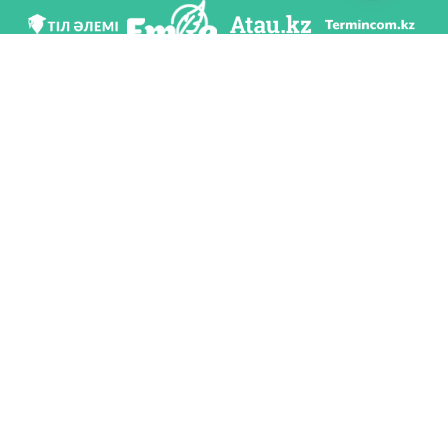
Біз әлеуметттік желілерде
Қосымшаны жүктеу
Қазақстан Республикасының Білім және ғылым министрлігі Тіл саясаты
комитетінің тапсырмасы бойынша Шайсұлтан Шаяхметов атындағы «Тіл-
Қазына» ұлттық ғылыми-практикалық орталығы тарапынан әзірленді.