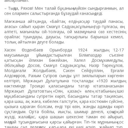
айбарланып:
– Тыңда, Ряхов! Мен талай бұқаның мүйізін сындырғанмын, ал
сен олармен салыстырғанда бұзаудай ғанасың деді.
Мағжанша айтқанда, «Бай­тақ елдің асқар таудай панасы,
ағасы» сайып қыран Смағұл Садуақасұлының түр-тұлғасы, өң-
әлпеті, мағыналы ой-толғауы, ой мазмұнына сөз кестесінің
орайлас туындауы, дауысы, тапқырлығы барынша кемел,
толық айтылған деуге болады.
Хасен Өзденбаев Орынборда 1924 жылдың 12-17
маусымында ұйымдастырылған Білімпаз­дар съезіне
қатысқан Әлихан Бөкейхан, Халел Досмұхамед­ұлы,
Әбілқайыр Досов, Смағұл Садуақасұлы, Нәзір Төреқұлов,
Молдағали Жолдыбаев, Сәкен Сейфуллин, Ерғали
Алдоңғаров, Рахым Сүгіров сынды ұлт зиялыларын көргенін
келтіріп, Мір­жақып Дулатұлына тоқталады: «1920 жылдың
көктемінде Троицкі қаласындағы татар кітапха­насынан
Міржақып Дула­тов­тың «Оян, қазақ!» өлең кіта­бының ішкі
мұқабасындағы сүгі­ретін көріп, басындағы татар та­қиясын,
қара шаш, ақ жаға, көбелек галстугін, қара костюмін сүйсіне,
қызыға қараған болсам, енді тірі өзін, жанды адамды кө­ріп
сұқтандым. Орта бойлы, иықты, шымыр денелі, қоңырқай
жүзді, жалаңбас, қара шашын шекесіне таман екі айырып,
маңдай тұсындағысына қарсы қайырған. Тіп-тік мұрнының қос
танауы сәл делеңдеу, қап-қара екі көзі өткір, жайнап тұр,