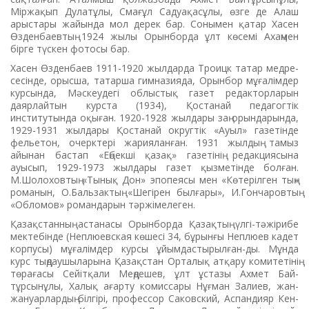
Міржақып Дулатұлы, Смағұл Садуақасұлы, өзге де Алаш
арыстары жайында мол дерек бар. Сонымен қатар Хасен
Өзденбаевтың 1924 жылы Орын­борда ұлт көсемі Ахаңмен
бірге түскен фотосы бар.
Хасен Өзденбаев 1911-1920 жылдарда Троицк татар медре­
се­сінде, орысша, татарша гимназия­да, Орынбор мұғалімдер
курсында, Мәскеудегі облыстық газет редакторларын
даярлайтын курс­та (1934), Қостанай педагогтік
институтында оқыған. 1920-1928 жылдары заң орындарында,
1929-1931 жылдары Қостанай округтік «Ауыл» газетінде
фельетон, очерктері жарияланған. 1931 жылдың тамыз
айынан бастап «Еңбекші қазақ» газетінің редакциясына
ауысып, 1929-1973 жылдары газет қызметінде бол­ған.
М.Шолоховтың «Тынық Дон» эпопеясы мен «Көтерілген тың»
романын, О.Бальзактың «Шегірен былғары», И.Гон­ча­ровтың
«Обломов» романдарын тәржімелеген.
Қазақстанның астанасы ­Орын­­борда Қазақтың үлгі-тәжі­рибе
мектебінде (Неплюевская көшесі 34, бұрынғы Неплюев кадет
корпусы) мұғалімдер кур­сы ұйымдастырылған-ды. Мұнда
курс тыңдаушыларына Қазақстан Орталық атқару ко­ми­тетінің
төрағасы Сейітқали Меңдешев, ұлт ұстазы Ахмет Бай­
тұрсынұлы, Халық ағарту комиссары Нұғман Залиев, жан-
жануарлардың білгірі, профес­сор Саковский, Аспандияр Кен­