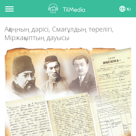
Қаз
Toggle
navigation
Ақаңның дәрісі, Смағұлдың төрелігі,
Міржақыптың дауысы