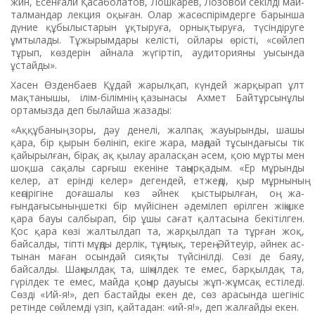
жин, Есенғали Қасаболатов, Лош­карев, Лозовой секілді май­
талмандар лекция оқыған. Олар жас­өспірімдерге барынша
дүние құбылыстарын ұқтыруға, ор­нық­тыруға, түсіндіруге
ұмтылады. Тұжырымдары келісті, ойлары өрісті, «сөйлеп
тұрып, көздерін айнала жүгіртіп, аудиторияны уысында
ұстайды».
Хасен Өзденбаев Құдай жа­рылқап, күндей жарқырап ұлт
мақ­танышы, ілім-білімнің қазы­насы Ахмет Байтұрсынұлы
ортамызда деп былайша жазады:
«Аққұбаның зоры, дәу дене­лі, жалпақ жауырынды, шашы
қара, бір қырын бөлініп, екіге жара, маңдай тұсындағысы тік
қайырылған, бірақ ақ қылау ара­лас­қан әсем, қою мұрты мен
шоқ­ша сақалы сарғыш екеніне таңыр­қадым. «Ер мұрынды
келер, ат ерін­ді келер» дегендей, етжең­ді, қыр мұр­нының
кеңсірігіне до­ғаша­лы көз әйнек қыстырылған, оң жа­
ғындағысының шеткі бір мүйі­сінен әдемілеп өрілген жі­ңіш­ке
қара бауы салбырап, бір ұшы сағат қалтасына бекітілген.
Қос қара көзі жалтылдап та, жар­­­қылдап та тұрған жоқ,
байсал­ды, тіпті мұңды дерлік, тұң­ғиық, терең. Әйтеуір, әйнек ас­
ты­нан маған осындай сияқты түй­сінілді. Сөзі де баяу,
байсалды. Шаң­қылдақ та, шіңкілдек те емес, бар­қыл­дақ та,
гүрілдек те емес, май­да қоңыр дауысы жұп-жұмсақ есті­леді.
Сөзді «Ий-я!», деп бастайды екен де, сөз арасында шегініс
ретінде сөйлемді үзіп, қайтадан: «ий-я!», деп жалғайды екен.