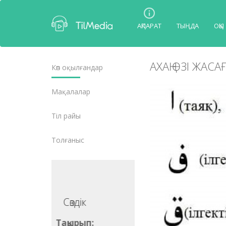
АҚПАРАТ
ТЫҢДА
ОҚЫ
АХАҢ ӨЗІ ЖАСА
Көп оқылғандар
Мақалалар
Тіл райы
Толғаныс
Сөздік
Сөздік
ақырып:
Тақырып: