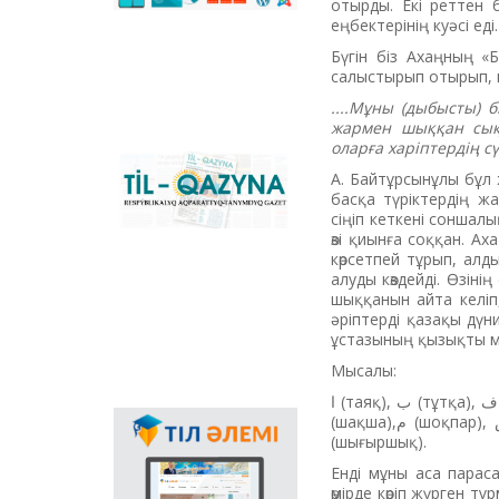
сәйкестендіретін
отырды. Екі реттен
көпфункционалды
еңбектерінің куәсі еді.
конвертер және
Бүгін біз Ахаңның 
Қазақстандағы латын
салыстырып отырып, 
графикасына көшу
үдерісін сүйемелдейтін
....Мұны (дыбысты) 
негізгі ұлттық портал.
жармен шыққан сық
Конвертер
оларға харіптердің с
бағдарламасының
«Til-Qazyna»
А. Байтұрсынұлы бұл 
Windows-қа арналған
республикалық
басқа түріктердің ж
offline-нұсқасын, MS
ақпараттық-танымдық
сіңіп кеткені соншалық
Office пакетіне
газеті
өзі қиынға соққан. Ах
арналған
көрсетпей тұрып, алд
қосымшаларды,
алуды көздейді. Өзін
плагиндерді және
шыққанын айта келіп
Android, iOS
әріптерді қазақы дүн
платформаларына
ұстазының қызықты 
арналған мобильді
қосымшаларын жүктеп
Мысалы:
алуға болады.
ا (таяқ), ب (тұтқа), ف (ілгекті тұтқа),ل(қармақ), ن (шеңбер),ق (ілгекті шеңбер), د (тұяқ), ر(шана бас), و
(шақша),م (шоқпар), س (ирек), ح (құстұмсық), ع(таға), ء (ашық ауыз), ى (шәйнек мойын),ک(ожау), ە
Мемлекеттік тілдің
(шығыршық).
қолданыс аясының
Енді мұны аса парас
кеңеюінде ғаламтор
өмірде көріп жүрген 
арқылы тілді