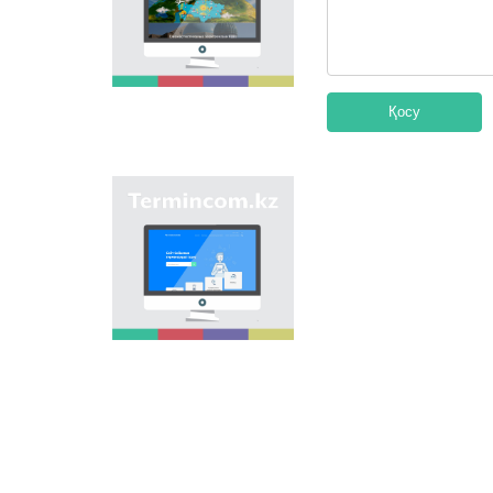
мақсаты - еліміздің
өңірлеріндегі көше,
елдімекен,
мекемелер мен түрлі
нысандарға берілген
атауларды жинақтап,
Қосу
қазақ
ономастикасының
біртұтас жүйесін жасау
арқылы
"Termincom.kz" сайты
ономастикалық
- қазақ
атауларды
терминологиясын
біріздендіру.
жүйелеуге,
терминологиялық
қорды толықтыруға,
терминдерді және
атауларды қазақ
тілінің нормаларына
сәйкес реттеуге үлес
қосады. Осы мақсатты
орындау үшін сайтта
осы уақытқа дейін
терминдердің
барлығы қамтылған.