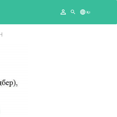
Қаз
Н