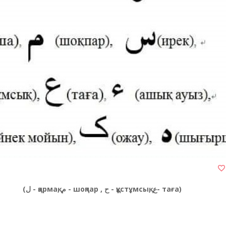
(ل - қармақ,
م
- шоқпар ,
ح
- құстұмсық,
ع
- таға)