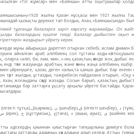
 басылған «Тіл жұмсар» мен «Баяншы» атты оқытушылар қолд
«Баяншысының»1920 жылғы Қазан нұсқасы мен 1921 жылғы Та
мынадай қызықты дерекке тап болдық. Ахаң «Баяншысында» была
білмей тұрғанда балаларға харіп көрсету жарамайды. Ол жай
ылды балалардың күшіне тиеді. Балалар дыбыспен оқып жү
үгіреттерін жаздырып үйрету керек.
жерде мұны айырықша дәріптеп отырған себебі, ислам дінімен б
азуына айналған араб әліпбиінің сол тұстағы азды-көптіоқушы
, оларға «әліп, би, ләм, мин...»-нің қазақтың өзінде жоқ дыбыс еке
аң енді төте жазуында арабтың және өзінің жаңа әліпбиінің ешбі
ымен үйренушіге, қазақ деген халықта қанша дыбыс бар екенін с
ің он төрт жылдық ұстаздық тәжірибесін пайдалана отырып, «Оқу
, Ахаң жоғаыдағы сөзді жазады. Сосын барып, қазақтың дыбыс
иетанымда бар заттарға ұқсату арқылы үйрете бастайды. Қараң
мысалдары:
атты әдіскердің қиыннан қиыстырған тапқырлығы демеуге бола
тұрмыстағы заттарды адамның көз алдына алып келеді. Аттың тұяғы