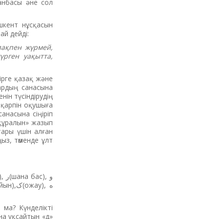
анбасы әне сол
шкент нұсқасын
й дейді:
пақпен жүрмей,
рген уақытта,
ірге қазақ және
лардың санасына
нін түсіндірудің
р қарпін оқушыға
анасына сіңіріп
 құралын» жазып
тары үшін алған
ыз, төменде ұлт
 ма? Күнделікті
на ұқсайтын «д»