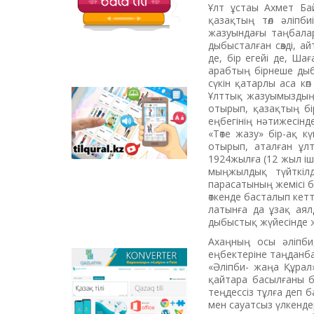
балаларға арналған
Ұлт ұстаы Ахмет Бай
қызықты тапсырмалар
қазақтың төл әліпб
мен қазақ тіліндегі
жазуындағы таңбалар
отандық
дыбысталған сөзді, а
анимациялық
де, бір егейі де, Ша
фильмдер
арабтың бірнеше дыб
орналастырылған.
сүкін қатарлы аса кө
Ұлттық жазуымыздың 
Tilqural.kz –
отырып, қазақтың бі
мемлекеттік тілді
еңбегінің нәтижесінд
деңгейлеп үйренуге
«Төте жазу» бір-ақ к
арналған веб-
отырып, аталған ұл
сервис. Сайтта А1
1924жылға (12 жыл іші
деңгейі бойынша
мыңжылдық түйткілд
жаңа әліпби мен
парасатының жемісі 
емле ережелерін
өткенде басталып кет
жазу, оқуды
латынға да ұзақ аялд
меңгертуге арналған
дыбыстық жүйесінде жо
онлайн курс
Ахаңның осы әліпби
орналастырылған.
еңбектеріне таңданба
Qazlatyn.kz –
«Әліпби- жаңа Құрал
мәтіндерді кирилден
қайтара басылғаны б
латынға және төте
теңдессіз тұлға деп
жазуға онлайн түрде
мен сауатсыз үлкенде