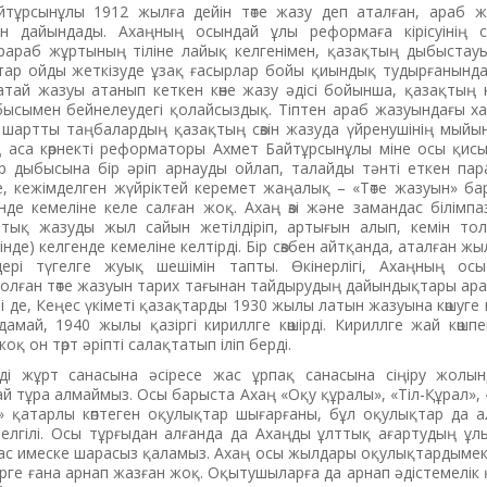
тұрсынұлы 1912 жылға дейін төте жазу деп аталған, араб жаз
иін дайындады. Ахаңның осындай ұлы реформаға кірісуінің 
араб жұртының тіліне лайық келгенімен, қазақтың дыбыстау
йтар ойды жеткізуде ұзақ ғасырлар бойы қиындық тудырғанында 
ғатай жазуы атанып кеткен көне жазу әдісі бойынша, қазақтың
ысымен бейнелеудегі қолайсыздық. Тіптен араб жазуындағы хар
п шартты таңбалардың қазақтың сөзін жазуда үйренушінің мыйы
аса көрнекті реформаторы Ахмет Байтұрсынұлы міне осы қисын
р дыбысына бір әріп арнауды ойлап, талайды тәнті еткен пар
е, кежімделген жүйріктей керемет жаңалық – «Төте жазуын» бар
үнде кемеліне келе салған жоқ. Ахаң өзі және замандас білімп
ттық жазуды жыл сайын жетілдіріп, артығын алып, кемін то
нде) келгенде кемеліне келтірді. Бір сөзбен айтқанда, аталған ж
ері түгелге жуық шешімін тапты. Өкінерлігі, Ахаңның осы
болған төте жазуын тарих тағынан тайдырудың дайындықтары ар
ті де, Кеңес үкіметі қазақтарды 1930 жылы латын жазуына көшуге 
амай, 1940 жылы қазіргі кириллге көшірді. Кириллге жай көшпе
қ он төрт әріпті салақтатып іліп берді.
ді жұрт санасына әсіресе жас ұрпақ санасына сіңіру жолын
й тұра алмаймыз. Осы барыста Ахаң «Оқу құралы», «Тіл-Құрал»,
» қатарлы көптеген оқулықтар шығарғаны, бұл оқулықтар да 
елгілі. Осы тұрғыдан алғанда да Ахаңды ұлттық ағартудың ұлы
 бас имеске шарасыз қаламыз. Ахаң осы жылдары оқулықтардым
рге ғана арнап жазған жоқ. Оқытушыларға да арнап әдістемелік