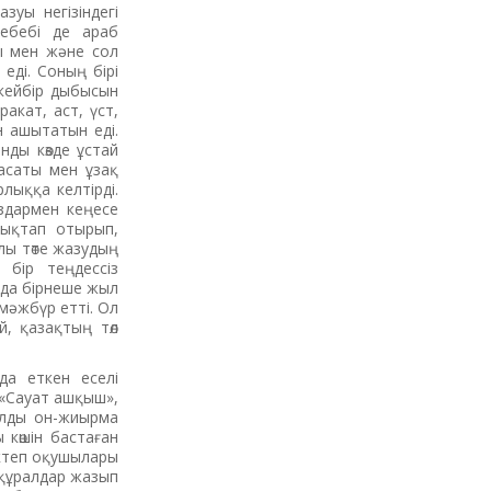
уы негізіндегі
себебі де араб
ы мен және сол
еді. Соның бірі
 кейбір дыбысын
акат, аст, үст,
н ашытатын еді.
ды көзде ұстай
асаты мен ұзақ
лыққа келтірді.
аздармен кеңесе
лықтап отырып,
ылы төте жазудың
 бір теңдессіз
ада бірнеше жыл
мәжбүр етті. Ол
й, қазақтың төл
да еткен еселі
 «Сауат ашқыш»,
алды он-жиырма
 көшін бастаған
ектеп оқушылары
 құралдар жазып