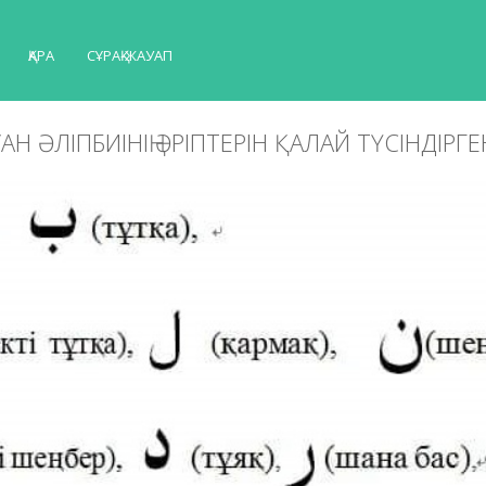
ҚАРА
СҰРАҚ-ЖАУАП
ҒАН ӘЛІПБИІНІҢ ӘРІПТЕРІН ҚАЛАЙ ТҮСІНДІРГЕ