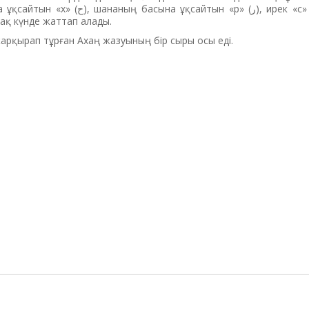
-ақ күнде жаттап алады.
 жарқырап тұрған Ахаң жазуының бір сыры осы еді.