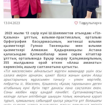
13.04.2023
Таңдаулыларға
2023 жылғы 13 сәуір күні Ш.Шаяхметов атындағы «Тіл-
Қазына» ұлттық ғылыми-практикалық орталығы
Орфография басқармасының жетекші ғылыми
қызметкері Гүлназ Төкенқызы мен ғылыми
қызметкері Алмажан Қадырханқызы Астана
қаласындағы Қолжазбалар және сирек кітаптар
ұлттық орталығында Бұқар жырау Қалқаманұлының
355 жылдығына орай өткен «Алаш аманаты»
көрмесінің ашылу салтанатына қатысты.
«Тіл мәселесімен айналысып жүрген мамандар үшін осы
салаға өмірін арнаған, қажет болса жанын қиған Алаш
арыстарының мұрасымен танысу – үлкен мәртебе,
ғибратты іс. Мәселен, Қошкенің «Қазақ тарихынан» деген
кітабының күні бүгін төрт данасы ғана сақталған екен.
Соны көзбен көру қандай ғанибет. Сұлтанмахмұттың
кезінде латын әліпбиінде шыққан толық жинағына қарап
тұрып, қамшының сабындай қысқа уақытта ұлт болашағы
үшін қыруар шаруа тындырған жасын ғұмырына еріксіз