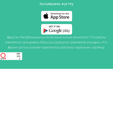
Қосымшаны жүктеу
Қазақстан Республикасының Білім және ғылым министрлігі Тіл саясаты
комитетінің тапсырмасы бойынша Шайсұлтан Шаяхметов атындағы «Тіл-
Қазына» ұлттық ғылыми-практикалық орталығы тарапынан әзірленді.