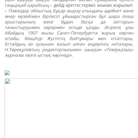
таңырқай қарайсың
,– дейді әріптестеріміз ағынан жарылып.
–
Павлодар облыстық Бұқар жырау атындағы әдебиет және
өнер музейімен бірлесіп ұйымдастырған бұл шара Алаш
арыстарының жеке бұдан басқа да заттарын
таныстыруымен көрермен есінде қалды. Әсіресе, ұлы
Абайдың 1907 жылы Санкт-Петербургта жарық көрген
кітабы, Мәшһүр Жүсіптің бойтұмары мен кітаптары,
Естайдың өз аузынан жазып алған әндерінің ноталары,
Н.Төреқұловтың редакторлығымен шыққан «Темірқазық»
журналы көзге ыстық көрінеді».