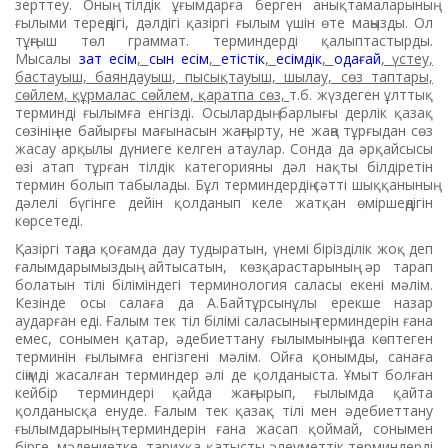
зерттеу. Оның тілдік ұғымдарға берген анықтамаларының
ғылыми тереңдігі, дәлдігі қазіргі ғылым үшін өте маңызды. Ол
тұңғыш төл граммат. терминдерді қалыптастырды.
Мысалы
зат есім
,
сын есім
,
етістік
,
есімдік
,
одағай
, үстеу,
бастауыш, баяндауыш, пысықтауыш, шылау, сөз таптары,
сөйлем, құрмалас сөйлем, қаратпа сөз,
т.б. жүздеген ұлттық
терминді ғылымға енгізді. Осылардың барлығы дерлік қазақ
сөзінің не байырғы мағынасын жаңғырту, не жаңа тұрғыдан сөз
жасау арқылы дүниеге келген атаулар. Сонда да әрқайсысы
өзі атап тұрған тілдік категорияны дәл нақты білдіретін
термин болып табылады. Бұл терминдердің сәтті шыққанының
дәлелі бүгінге дейін қолданып келе жатқан өміршеңдігін
көрсетеді.
Қазіргі таңда қоғамда дау тудыратын, үнемі бірізділік жоқ деп
ғалымдарымыздың айтысатын, көзқарастарының әр тарап
болатын тілі біліміндегі терминология саласы екені мәлім.
Кезінде осы салаға да А.Байтұрсынұлы ерекше назар
аударған еді. Ғалым тек тіл білімі саласының терминдерін ғана
емес, сонымен қатар, әдебиеттану ғылымының да көптеген
терминін ғылымға енгізгені мәлім. Ойға қонымды, санаға
сіңімді жасалған терминдер әлі де қолданыста. Ұмыт болған
кейбір терминдері қайда жаңғырып, ғылымда қайта
қолданысқа енуде. Ғалым тек қазақ тілі мен әдебиеттану
ғылымдарының терминдерін ғана жасап қоймай, сонымен
бірге, мәдениетке, тарихқа қатысты әлеуметтік терминдерді