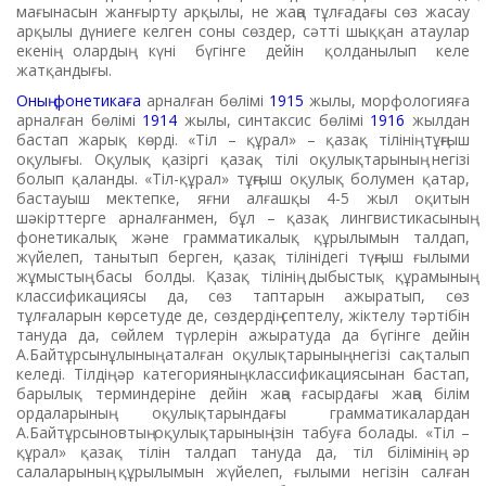
мағынасын жанғырту арқылы, не жаңа тұлғадағы сөз жасау
арқылы дүниеге келген соны сөздер, сәтті шыққан атаулар
екенің олардың күні бүгінге дейін қолданылып келе
жатқандығы.
Оның фонетикаға
арналған бөлімі
1915
жылы, морфологияға
арналған бөлімі
1914
жылы, синтаксис бөлімі
1916
жылдан
бастап жарық көрді. «Тіл – құрал» – қазақ тілінің тұңғыш
оқулығы. Оқулық қазіргі қазақ тілі оқулықтарының негізі
болып қаланды. «Тіл-құрал» тұңғыш оқулық болумен қатар,
бастауыш мектепке, яғни алғашқы 4-5 жыл оқитын
шәкірттерге арналғанмен, бұл – қазақ лингвистикасының
фонетикалық және грамматикалық құрылымын талдап,
жүйелеп, танытып берген, қазақ тілінідегі түңғыш ғылыми
жұмыстың басы болды. Қазақ тілінің дыбыстық құрамының
классификациясы да, сөз таптарын ажыратып, сөз
тұлғаларын көрсетуде де, сөздердің септелу, жіктелу тәртібін
тануда да, сөйлем түрлерін ажыратуда да бүгінге дейін
А.Байтұрсынұлының аталған оқулықтарының негізі сақталып
келеді. Тілдің әр категорияның классификациясынан бастап,
барылық терминдеріне дейін жаңа ғасырдағы жаңа білім
ордаларының оқулықтарындағы грамматикалардан
А.Байтұрсыновтың оқулықтарының ізін табуға болады. «Тіл –
құрал» қазақ тілін талдап тануда да, тіл білімінің әр
салаларының құрылымын жүйелеп, ғылыми негізін салған