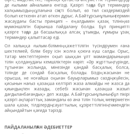
де ғылыми айналымға енгізді. Қазіргі таңда бұл терминдер
халқымыздың құлағына сіңісті болып, өз төл сөздеріміздей
болып кеткенін атап өткен дұрыс. А.Байтұрсынұлының термин
жасаудағы басты принципі – ең алдымен қазақ тілінің өз
мүмкіншілігін барынша пайдалану болды. Бұл принципті
қазірге таңда да басшылыққа алсақ ұтымды, ғұмыры ұзақ
терминдер қалыптасар еді.
Ол халыққа ғылым-білімнің қажеттілігін түсіндірумен ғана
шектелмей, білім беру ісін жолға қоюға күш салды. Орыс,
татар мектептерінен оқып шыққан ұлт мамандарының өз
тілін қолданудағы кемшіліктерін көріп: «Әр жұрттың түрінде,
тұтынған жолында, мінезінде қандай басқалық болса,
тілінде де сондай басқалық болады. Біздің жасынан не
орысша, не ноғайша оқыған бауырларымыз сөздің жүйесін,
қисынын нағыз қазақша келтіріп жаза алмайды не жазса да
қиындықпен жазады, себебі жасынан қазақша жазып
дағдыланбағандық» деп жазды. А.Байтұрсынұлының бұл пікірі
қазіргі ақпараттық замандағы өз ана тілін толық меңгермеген
шала қазақ тілділердің сауаттылық құзіреттілігінің төмендігін
айқындайтын қағида тәрізді.
ПАЙДАЛАНЫЛҒАН ӘДЕБИЕТТЕР