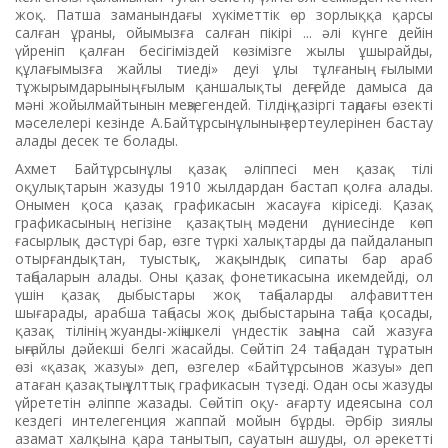
жоқ. Патша заманындағы хүкіметтік өр зорлыққа қарсы
салған ұраны, ойымызға салған пікірі ... әлі күнге дейін
үйреніп қалған бесігіміздей көзімізге жылы ұшырайды,
құлағымызға жайлы тиеді» деуі ұлы тұлғаның ғылыми
тұжырымдарының ғылым қаншалықты деңгейде дамыса да
мәні жойылмайтынын меңзегендей. Тілдің қазіргі таңдағы өзекті
мәселелері кезінде А.Байтұрсынұлының зертеулерінен бастау
алады десек те болады.
Ахмет Байтұрсынұлы қазақ әліппесі мен қазақ тілі
оқулықтарын жазуды 1910 жылдардан бастап қолға алады.
Онымен қоса қазақ графикасын жасауға кіріседі. Қазақ
графикасының негізіне қазақтың мәдени дүниесінде көп
ғасырлық дәстүрі бар, өзге түркі халықтарды да пайдаланып
отырғандықтан, туыстық, жақындық сипаты бар араб
таңбаларын алады. Оны қазақ фонетикасына икемдейді, ол
үшін қазақ дыбыстары жоқ таңбаларды алфавиттен
шығарады, арабша таңбасы жоқ дыбыстарына таңба қосады,
қазақ тілінің жуанды-жіңішкелі үндестік заңына сай жазуға
ыңғайлы дәйекші белгі жасайды. Сөйтіп 24 таңбадан тұратын
өзі «қазақ жазуы» деп, өзгелер «Байтұрсынов жазуы» деп
атаған қазақтың ұлттық графикасын түзеді. Одан осы жазуды
үйрететін әліппе жазады. Сөйтіп оқу- ағарту идеясына сол
кездегі интелегенция жаппай мойын бұрды. Әрбір зиялы
азамат халқына қара танытып, сауатын ашуды, ол әрекетті