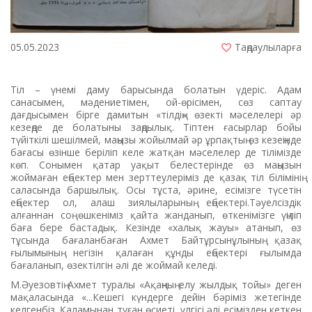
05.05.2023
Таңдаулыларға
Тіл – үнемі даму барысында болатын үдеріс. Адам
санасымен, мәдениетімен, ой-өрісімен, сөз саптау
дағдысымен бірге дамитын «тілдің» өзекті мәселелері әр
кезеңде де болатыны заңдылық. Тіптен ғасырлар бойы
түйіткілі шешілмей, маңызы жойылмай әр ұрпақтың өз кезеңінде
бағасы өзінше беріліп келе жатқан мәселелер де тілімізде
көп. Сонымен қатар уақыт белестерінде өз маңызын
жоймаған еңбектер мен зерттеулеріміз де қазақ тіл білімінің
саласында баршылық. Осы тұста, әрине, есімізге түсетін
еңбектер ол, алаш зиялыларының еңбектері.Тәуелсіздік
алғаннан соң өшкеніміз қайта жанданып, өткенімізге үңіліп
баға бере бастадық. Кезінде «халық жауы» атанып, өз
тұсында бағаланбаған Ахмет Байтұрсынұлының қазақ
ғылымының негізін қалаған құнды еңбектері ғылымда
бағаланып, өзектілгін әлі де жоймай келеді.
М.Әуезовтің Ахмет туралы «Ақаңның елу жылдық тойы» деген
мақаласында «...Кешегі күндерге дейін бәріміз жетегінде
келгенбіз. Қаламынан туған өсиеті, үлгісі әлі есімізден кеткен