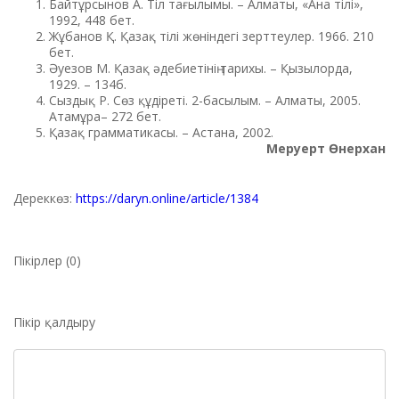
Байтұрсынов А. Тіл тағылымы. – Алматы, «Ана тілі»,
1992, 448 бет.
Жұбанов Қ. Қазақ тілі жөніндегі зерттеулер. 1966. 210
бет.
Әуезов М. Қазақ әдебиетінің тарихы. – Қызылорда,
1929. – 134б.
Сыздық Р. Сөз құдіреті. 2-басылым. – Алматы, 2005.
Атамұра– 272 бет.
Қазақ грамматикасы. – Астана, 2002.
Меруерт Өнерхан
Дереккөз:
https://daryn.online/article/1384
Пікірлер (0)
Пікір қалдыру