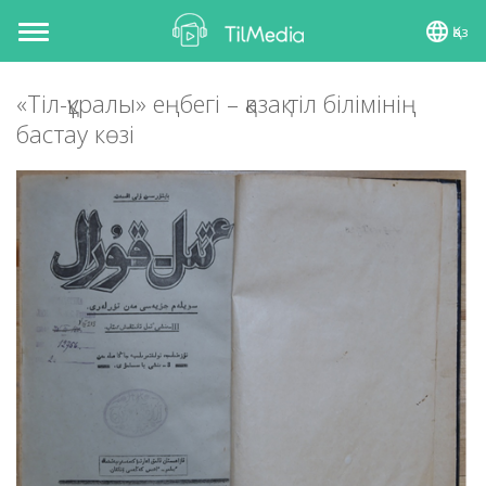
Қаз
Toggle
navigation
«Тіл-құралы» еңбегі – қазақ тіл білімінің
бастау көзі