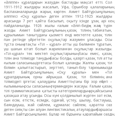
«Әліппе» құралдарын жазудан бастауды мақсат етті. Сол
1911-1912 жылдары жасалып, Уфа, Орынбор қалаларының
баспаханаларында жарық көрген. Ахмет Байтұрсынұлының
әліппесі «Оқу құралы» деген атпен 1912-1925 жылдары
арасында 7 рет қайта басылып, оқыту ісінде ұзақ әрі кең
пайдаланылды. 1926 жылы ғалым «Әліп-бидің» жаңа түрін
жазды. Ахмет Байтұрсынұлының қазақ тілінің табиғатын,
құрылымын танытудағы қызметі енді мектепте қазақ тілін
пән ретінде үйрететін оқулықтар жазумен ұласады. Осы
тұста оның атақты «Тіл – құрал» атты үш бөлімнен тұратын,
үш шағын кітап болып жарияланған оқулықтар жазылды.
«Тіл-құрал» тек мектеп оқулықтарының басы емес, қазақ
тілін ана тілімізде танудың басы болды, қазіргі қазақ тілі атты
ғылым саласының, іргетасы болып қаланды. Жалпы қазақ тіл
білімін қалыптастырып, зерттеп, танып-білу тарихымызда
Ахмет Байтұрсынұлының «Оқу құралы» мен «Тіл
құралдарының» орны айрықша. Қазақ тіл білімінің ана
тіліміздегі іргетас қалаудағы Ахметтің тағы бір зор еңбегі –
ғылымының осы саласының терминдерін жасауы. Ғалым қазақ
тілі грамматикасына қатысты категориялардың әрқайсысына
қазақша атау ұсынды. Осы күні қолданылып жүрген зат есім,
сын есім, етістік, есімдік, одағай, үстеу, шылау, бастауыш,
баяндауыш, жай сөйлем, құрмалас сөйлем, қаратпа сөз
деген сияқты сан алуан лингвистикалық атаулардың баршасы
Ахмет Байтұрсынұлынікі. Бұлар не бұрынғы қарапайым сөздің