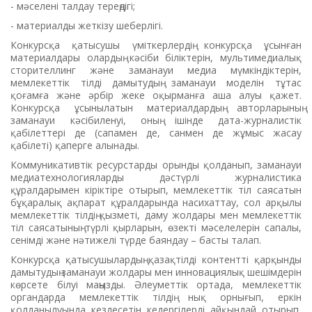
- мәселені талдау тереңдігі;
- материалды жеткізу шеберлігі.
Конкурсқа қатысушы үміткерлердің конкурсқа ұсынған
материалдары олардың кәсіби біліктерін, мультимедиалық
сторителлинг және заманауи медиа мүмкіндіктерін,
мемлекеттік тілді дамытудың заманауи моделін тұтас
қоғамға және әрбір жеке оқырманға аша алуы қажет.
Конкурсқа ұсынылатын материалдардың авторларының
заманауи кәсібиленуі, оның ішінде дата-журналистік
қабілеттері де (сапамен де, санмен де жұмыс жасау
қабілеті) қаперге алынады.
Коммуникативтік ресурстарды орынды қолданып, заманауи
медиатехнологияларды дәстүрлі журналистика
құралдарымен кіріктіре отырып, мемлекеттік тіл саясатын
бұқаралық ақпарат құралдарында насихаттау, сол арқылы
мемлекеттік тілдің қызметі, даму жолдары мен мемлекеттік
тіл саясатының түрлі қырларын, өзекті мәселелерін сапалы,
сенімді және нәтижелі түрде баяндау – басты талап.
Конкурсқа қатысушылардың қазақтілді контентті қарқынды
дамытудың заманауи жолдары мен инновациялық шешімдерін
көрсете білуі маңызды. Әлеуметтік ортада, мемлекеттік
органдарда мемлекеттік тілдің нық орнығып, еркін
қолданылуында кездесетін кедергілерді айқындай отырып,