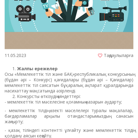
11.05.2023
Таңдаулыларға
Жалпы ережелер
Осы «Мемлекеттік тіл және БАҚ»республикалық конкурсының
(бұдан әрі – Конкурс) қағидалары (бұдан әрі – Қағидалар)
мемлекеттік тіл саясатын бұқаралық ақпарат құралдарында
насихаттау мақсатында әзірленді.
Конкурсты өткізудің міндеттері:
- мемлекеттік тіл мәселесіне қоғамның назарын аударту;
- мемлекеттік тілдің өзекті мәселелері туралы мақалалар,
бағдарламалар арқылы отандастарымыздың санасын
жаңғырту;
- қазақ тіліндегі контентті ұлғайту және мемлекеттік тілдің
қолдану аясын кеңейту.