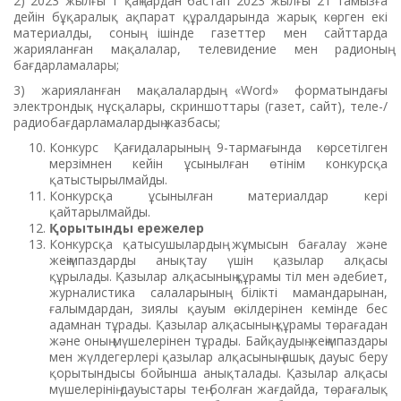
2) 2023 жылғы 1 қаңтардан бастап 2023 жылғы 21 тамызға
дейін бұқаралық ақпарат құралдарында жарық көрген екі
материалды, соның ішінде газеттер мен сайттарда
жарияланған мақалалар, телевидение мен радионың
бағдарламалары;
3) жарияланған мақалалардың «Word» форматындағы
электрондық нұсқалары, скриншоттары (газет, сайт), теле-/
радиобағдарламалардың жазбасы;
Конкурс Қағидаларының 9-тармағында көрсетілген
мерзімнен кейін ұсынылған өтінім конкурсқа
қатыстырылмайды.
Конкурсқа ұсынылған материалдар кері
қайтарылмайды.
Қорытынды ережелер
Конкурсқа қатысушылардың жұмысын бағалау және
жеңімпаздарды анықтау үшін қазылар алқасы
құрылады. Қазылар алқасының құрамы тіл мен әдебиет,
журналистика салаларының білікті мамандарынан,
ғалымдардан, зиялы қауым өкілдерінен кемінде бес
адамнан тұрады. Қазылар алқасының құрамы төрағадан
және оның мүшелерінен тұрады. Байқаудың жеңімпаздары
мен жүлдегерлері қазылар алқасының ашық дауыс беру
қорытындысы бойынша анықталады. Қазылар алқасы
мүшелерінің дауыстары тең болған жағдайда, төрағалық