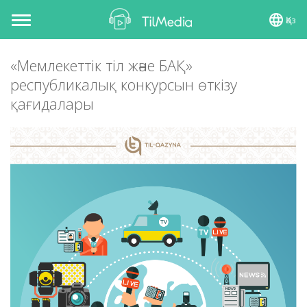
Қаз
Toggle
navigation
«Мемлекеттік тіл және БАҚ»
республикалық конкурсын өткізу
қағидалары