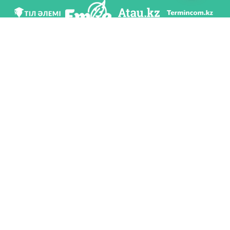
Біз әлеуметттік желілерде
Қосымшаны жүктеу
Қазақстан Республикасының Білім және ғылым министрлігі Тіл саясаты
комитетінің тапсырмасы бойынша Шайсұлтан Шаяхметов атындағы «Тіл-
Қазына» ұлттық ғылыми-практикалық орталығы тарапынан әзірленді.