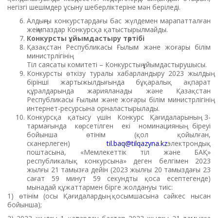
негізгі шешімдер ұсыну шеберліктеріне мән беріледі.
Алдыңғы конкурстардағы бас жүлдемен марапатталған
жеңімпаздар Конкурсқа қатыстырылмайды.
Конкурсты ұйымдастыру тәртібі
Қазақстан Республикасы Ғылым және жоғары білім
министрлігінің
Тіл саясаты комитеті – Конкурстың ұйымдастырушысы.
Конкурсты өткізу туралы хабарландыру 2023 жылдың
бірінші жартыжылдығында бұқаралық ақпарат
құралдарында жарияланады және Қазақстан
Республикасы Ғылым және жоғары білім министрлігінің
интернет-ресурсына орналастырылады.
Конкурсқа қатысу үшін Конкурс Қағидаларының 3-
тармағында көрсетілген екі номинацияның біреуі
бойынша өтінім (қол қойылған,
сканерлеген)
til.baq@tilqazyna.kz
электрондық
поштасына, «Мемлекеттік тіл және БАҚ»
республикалық конкурсына» деген белгімен 2023
жылғы 21 тамызға дейін (2023 жылғы 20 тамыздағы 23
сағат 59 минут 59 секундты қоса есептегенде)
мынадай құжаттармен бірге жолдануы тиіс:
1) өтінім (осы Қағидалардың қосымшасына сәйкес нысан
бойынша);