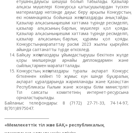
етушінің дауысы шешуші болып табылады. Қазылар
алқасы мүшелері Конкурсқа қатысушылардан түскен
материалдар негізінде дауыс беру арқылы Конкурстың
екі номинациясы бойынша жеңімпаздарды анықтайды.
Қазылар алқасының шешімі хаттама түрінде ресімделіп,
қазылар алқасының барлық мүшелері қол қояды.
Қазылар алқасының шешімі хаттама түрінде ресімделіп,
қазылар алқасының барлық құрамы қол қояды.
Конкурстың марапаттау рәсімі 2023 жылғы қыркүйек
айында салтанатты түрде өткізіледі.
Байқау жеңімпаздары ұйымдастырушы бекіткен жүлде
қоры мөлшерінде арнайы дипломдармен және
сыйлықтармен марапатталады.
Конкурстың жеңімпаздары туралы ақпарат Конкурс
біткеннен кейінгі 10 жұмыс күн ішінде бұқаралық
ақпарат құралдарында жарияланады және Қазақстан
Республикасы Ғылым және жоғары білім министрлігі
Тіл саясаты комитетінің интернет-ресурсына
орналастырылады.
Байланыс телефондары: 8 (7172) 27-71-33, 74-14-97,
8(701)8975047.
_________________________
«Мемлекеттік тіл және БАҚ» республикалық