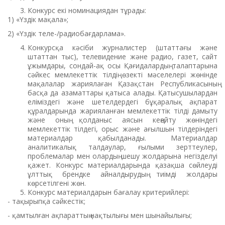
Конкурс екі номинациядан тұрады:
1) «Үздік мақала»;
2) «Үздік теле-/радиобағдарлама».
Конкурсқа кәсіби журналистер (штаттағы және
штаттан тыс), телевидение және радио, газет, сайт
ұжымдары, сондай-ақ осы Қағидалардың талаптарына
сәйкес мемлекеттік тілдің өзекті мәселелері жөнінде
мақалалар жариялаған Қазақстан Республикасының
басқа да азаматтары қатыса алады. Қатысушылардан
еліміздегі және шетелдердегі бұқаралық ақпарат
құралдарында жарияланған мемлекеттік тілді дамыту
және оның қолданыс аясын кеңейту жөніндегі
мемлекеттік тілдегі, орыс және ағылшын тілдеріндегі
материалдар қабылданады. Материалдар
аналитикалық талдаулар, ғылыми зерттеулер,
проблемалар мен олардың шешу жолдарына негізделуі
қажет. Конкурс материалдарында қазақша сөйлеуді
ұлттық брендке айналдырудың тиімді жолдары
көрсетілгені жөн.
Конкурс материалдарын бағалау критерийлері:
- тақырыпқа сәйкестік;
- қамтылған ақпараттың нақтылығы мен шынайылығы;