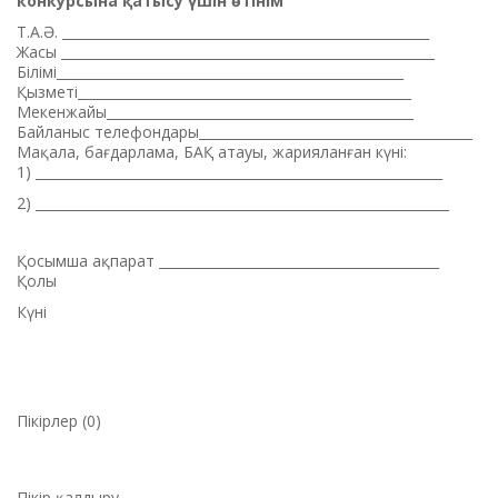
конкурсына қатысу үшін өтінім
Т.А.Ә. _______________________________________________________
Жасы ________________________________________________________
Білімі____________________________________________________
Қызметі__________________________________________________
Мекенжайы______________________________________________
Байланыс телефондары_________________________________________
Мақала, бағдарлама, БАҚ атауы, жарияланған күні:
1) _____________________________________________________________
2) ______________________________________________________________
Қосымша ақпарат __________________________________________
Қолы
Күні
Пікірлер (0)
Пікір қалдыру