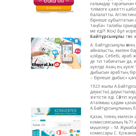
балаларға арналған
ғалымдар тарапынан 
қызықты тапсырмалар
тілімізге қажетті қаб
мен қазақ тіліндегі
балалатты. Агглютина
отандық
бірнеше құбылтатын фл
анимациялық
таңба» талабы орында
фильмдер
ме еді?! Жоқ! Бұл әсір
орналастырылған.
Байтұрсынұлы
төте 
А. Байтұрсынұлы өзіні
Tilqural.kz –
айналысты, емлені б
мемлекеттік тілді
қойды. Себебі, араб 
деңгейлеп үйренуге
де тіл табиғатын да, е
арналған веб-
әуелде Ахаң ең әуелі
сервис. Сайтта А1
дыбысын арабтың бір 
деңгейі бойынша
– бірнеше дыбыс» қағ
жаңа әліпби мен
емле ережелерін
1923 жылы А.Байтұрс
жазу, оқуды
дауысты) дауыстылард
меңгертуге арналған
жетістік еді. Сөйтіп 
онлайн курс
Аталмыш қадам қазақ 
орналастырылған.
А.Байтұрсынұлының бел
Qazlatyn.kz –
Қазақ тілінің емлесі
мәтіндерді кирилден
комиссиясының №71 қ
латынға және төте
мүшелері – М. Жұмаба
жазуға онлайн түрде
комиссары С. Қожанов