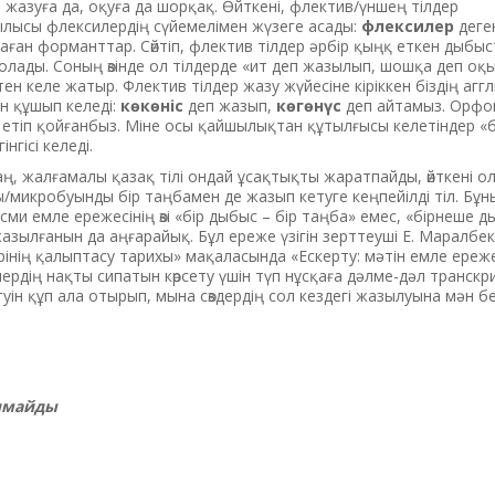
жазуға да, оқуға да шорқақ. Өйткені, флектив/үншең тілдер
лысы флексилердің сүйемелімен жүзеге асады:
флексилер
деген
аған форманттар. Сөйтіп, флектив тілдер әрбір қыңқ еткен дыбы
лады. Соның өзінде ол тілдерде «ит деп жазылып, шошқа деп оқы
ен келе жатыр. Флектив тілдер жазу жүйесіне кіріккен біздің аг
ын құшып келеді:
көкөніс
деп жазып,
көгөнүс
деп айтамыз. Орфо
етіп қойғанбыз. Міне осы қайшылықтан құтылғысы келетіндер «б
нгісі келеді.
, жалғамалы қазақ тілі ондай ұсақтықты жаратпайды, өйткені ол 
микробуынды бір таңбамен де жазып кетуге кеңпейілді тіл. Бұ
сми емле ережесінің өзі «бір дыбыс – бір таңба» емес, «бірнеше д
зылғанын да аңғарайық. Бұл ереже үзігін зерттеуші Е. Маралбек 
інің қалыптасу тарихы» мақаласында «Ескерту: мәтін емле ереж
рдің нақты сипатын көрсету үшін түп нұсқаға дәлме-дәл транск
ін құп ала отырып, мына сөздердің сол кездегі жазылуына мән бе
лмайды