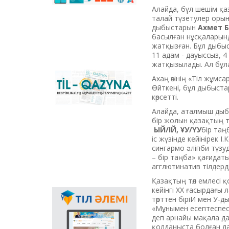
сәйкестендіретін
Алайда, бұл шешім қа
көпфункционалды
талай түзетулер орын
конвертер және
дыбыстарын
Ахмет 
Қазақстандағы латын
басылған нұсқалары
графикасына көшу
жатқызған. Бұл дыбы
үдерісін сүйемелдейтін
11 адам - дауыссыз, 
негізгі ұлттық портал.
жатқызылады. Ал бұла
Конвертер
бағдарламасының
Ахаң өзінің «Тіл жұмс
«Til-Qazyna»
Windows-қа арналған
Өйткені, бұл дыбыстар
республикалық
offline-нұсқасын, MS
көрсетті.
ақпараттық-танымдық
Office пакетіне
газеті
Алайда, аталмыш дыб
арналған
бір жолын қазақтың 
қосымшаларды,
ЫЙ/ІЙ, ҰУ/ҮУ
бір та
плагиндерді және
іс жүзінде кейінірек 
Android, iOS
сингармо әліпби түзуд
платформаларына
– бір таңба» қағидат
арналған мобильді
агглютинатив тілдерд
қосымшаларын жүктеп
алуға болады.
Қазақтың төл емлесі қ
кейінгі ХХ ғасырдағы
төрттен біріИ мен У-
Мемлекеттік тілдің
«Мұнымен есептеспес
қолданыс аясының
деп арнайы мақала да
кеңеюінде ғаламтор
қолданыста болған ла
арқылы тілді