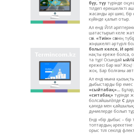
мақсаты - еліміздің
бүу, түу
түрінде оқуға
өңірлеріндегі көше,
тілдегі ерекшелікті 
елдімекен,
жасанды әрі шикі, бі
мекемелер мен түрлі
күйінде қалып отыр.
нысандарға берілген
Ал енді Й/И әріптерін
атауларды жинақтап,
шатастырып келе жат
қазақ
сөзі.
«Тиін»
сөзінің түб
ономастикасының
жіңішкелігі әртүрлі б
біртұтас жүйесін жасау
болып келсе, И әрп
арқылы
нақты ереже болса, о
"Termincom.kz" сайты
ономастикалық
та тұр! Осындай
ый/і
- қазақ
атауларды
ережесі бар ма? Жоқ!
терминологиясын
біріздендіру.
жоқ. Бар болғаны авт
жүйелеуге,
терминологиялық
Ал енді мына қызықт
қорды толықтыруға,
дыбыстарды бір емес 
терминдерді және
«сыйтабақ»...
Бұлар
атауларды қазақ
«ситабақ»
түрінде ж
тілінің нормаларына
болсайшы!Әлде
С
дауы
сәйкес реттеуге үлес
қағида мен қайшылық
қосады. Осы мақсатты
дүниелерде болып тұр
орындау үшін сайтта
Енді «бір дыбыс – бі
осы уақытқа дейін
топтардың әрекетіне 
терминдердің
орыс тілі секілді фле
барлығы қамтылған.