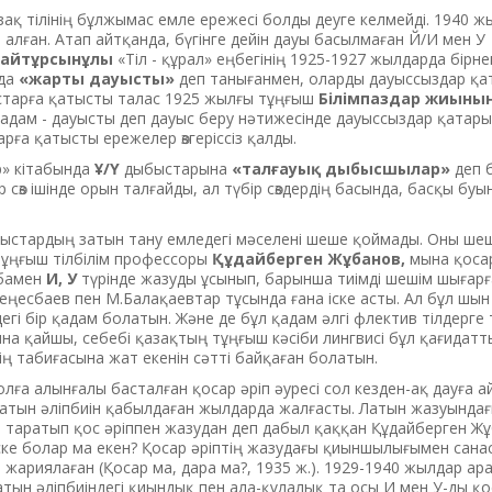
зақ тілінің бұлжымас емле ережесі болды деуге келмейді. 1940 ж
 алған. Атап айтқанда, бүгінге дейін дауы басылмаған Й/И мен У
Байтұрсынұлы
«Тіл - құрал» еңбегінің 1925-1927 жылдарда бірн
нда
«жарты дауысты»
деп танығанмен, оларды дауыссыздар қа
старға қатысты талас 1925 жылғы тұңғыш
Білімпаздар жиыны
4 адам - дауысты деп дауыс беру нәтижесінде дауыссыздар қатар
рға қатысты ережелер өзгеріссіз қалды.
ар» кітабында
Ұ/Ү
дыбыстарына
«талғауық дыбысшылар»
деп б
 сөз ішінде орын талғайды, ал түбір сөздердің басында, басқы буы
ыстардың затын тану емледегі мәселені шеше қоймады. Оны ше
тұңғыш тілбілім профессоры
Құдайберген Жұбанов,
мына қоса
ңбамен
И, У
түрінде жазуды ұсынып, барынша тиімді шешім шығарға
І.Кеңесбаев пен М.Балақаевтар тұсында ғана іске асты. Ал бұл шын
егі бір қадам болатын. Және де бұл қадам әлгі флектив тілдерге
ына қайшы, себебі қазақтың тұңғыш кәсіби лингвисі бұл қағидат
ің табиғасына жат екенін сәтті байқаған болатын.
олға алынғалы басталған қосар әріп әуресі сол кезден-ақ дауға 
 латын әліпбиін қабылдаған жылдарда жалғасты. Латын жазуындағ
ды таратып қос әріппен жазудан деп дабыл қаққан Құдайберген Ж
ке болар ма екен? Қосар әріптің жазудағы қиыншылығымен сан
 жариялаған (Қосар ма, дара ма?, 1935 ж.). 1929-1940 жылдар а
тын әліпбиіндегі қиындық пен ала-құлалық та осы И мен У-ды қ