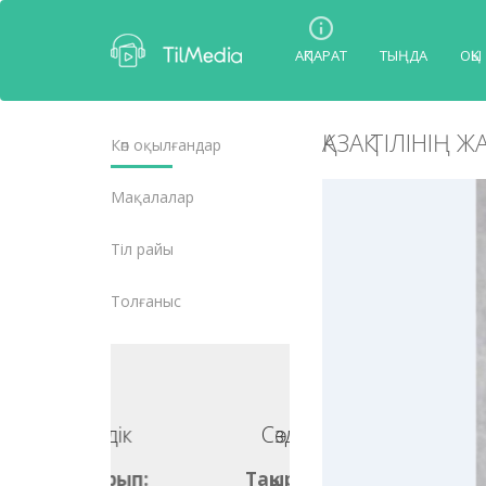
АҚПАРАТ
ТЫҢДА
ОҚЫ
ҚАЗАҚ ТІЛІНІҢ
Көп оқылғандар
Мақалалар
Тіл райы
Толғаныс
Сөздік
Сөздік
ақырып:
Тақырып: