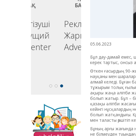
БАҚ
БАҚ
ргізуші
Реклама
едущий
Жарнама
05.06.2023
esenter
Advertising
Бұл дау-дамай емес, 
керек тартыс, онсыз 
Өткен ғасырдың 90-жы
науқаны мен шаралары
алмай келеді. Бұған 
тұжырым толық ғылыми
ақыры жаңа әліпби жа
болып жатыр. Бұл – б
қазақы әліпби жасағы
кейінгі нұсқалардың 
«Balatili.kz» сайты
болып жатқандығы. Қыс
бүлдіршіндеріміздің
мен таласты өршітіп к
оқып, жазып, тіл
үйренулеріне
Бұның арғы жағында н
бағытталған. Мұнда
не білмеуден туындағ