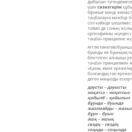
дыбысын түгендемесе 
үшін
сөзөзгерім
құбы
бірнеше мәнді жинақт
таңбалауға мәжбүр бо
сол күйінде шешілмест
тіліміз де соның жол
орпоэфияны «күндес» 
таңба» принципіне жүгі
Агглютинатив/буыншаң
буынды не буыншақты/
бекітілген алғашқы ре
таңба» принципімен жа
«Қазақ емле ережелер
болғандықтан ережеле
деген маңызды ескерту
даусты – дауысты
ноқатсз – ноқатсыз
қойылб – қойылып
бұунда – буында
жазлмайды – жазы
бұун – буын
ашқ – ашық
сөздң – сөздің
соңнда – соңында