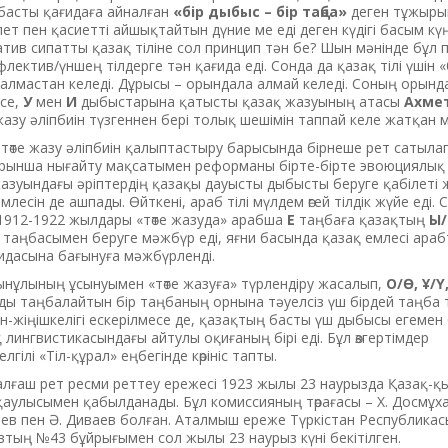
басты қағидаға айналған
«бір дыбыс – бір таңба»
деген тұжырым
ілет пен қасиетті айшықтайтын дүние ме еді деген күдігі басым күң
тив сипатты қазақ тіліне сол принцип тән бе? Шын мәнінде бұл п
ектив/үншең тілдерге тән қағида еді. Сонда да қазақ тілі үшін «
лмастан келеді. Дұрысы – орындала алмай келеді. Соның орында
есе,
У
мен
И
дыбыстарына қатысты қазақ жазуының атасы
Ахме
жазу әліпбиін түзгеннен бері толық шешімін таппай келе жатқан 
ң төте жазу әліпбиін қалыптастыру барысында бірнеше рет сатыла
арынша нығайту мақсатымен реформаны бірте-бірте эвоюциялық 
жазуындағы әріптердің қазақы дауысты дыбысты беруге қабілеті 
млесін де ашпады. Өйткені, араб тілі мүлдем өгей тілдік жүйе еді. 
 1912-1922 жылдары «төте жазуда» арабша
Е
таңбаға қазақтың
Ы/
таңбасымен беруге мәжбүр еді, яғни басында қазақ емлесі араб
идасына бағынуға мәжбүрленді.
ынұлының ұсынуымен «төте жазуға» түрлендіру жасалып,
О/Ө, Ұ/Ү
ы таңбалайтын бір таңбаның орнына тәуелсіз үш бірдей таңба 
жуан-жіңішкелігі ескерілмесе де, қазақтың басты үш дыбысы егемен
лингвистикасындағы айтулы оқиғаның бірі еді. Бұл өзгертімдер
гілі «Тіл-құрал» еңбегінде көрініс тапты.
н алғаш рет ресми реттеу ережесі 1923 жылы 23 наурызда Қазақ-қы
аулысымен қабылданады. Бұл комиссияның төрағасы – Х. Досмұх
ев пен Ә. Диваев болған. Аталмыш ереже Түркістан Республика
тың №43 бұйрығымен сол жылы 23 наурыз күні бекітілген.