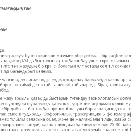
олмағандықтан
нен
а.
аңның жазуы бүгінгі кирилше жазумен «бір дыбыс – бір таңба» та
на қысаң І/Ы дыбыстарының таңбаланбау үлгісін көріп отырмыз.
ілге тән жазудың бір көрінісі болатын! Ұлт ұстазы сол тіл қағид
 тілді бағындырып келеміз.
 үлгісін одан әрі жетілдіргенде, қағидалау барысында қазақ ор
рынша тиімді де оңтайлы шешімі табылар еді. Бірақ тарихи ахуа
збеді.
нде жазу арқылы қазақ дыбыстарын түгендеу технологиясын қолға
ін шұлғаудай шұбалыңқы қалыпқа түсіретінін аңғармай қалып жү
н «бір дыбыс – бір таңба» принципі жазуды барынша қиындатып, 
лақ емлені тудырады. Орфоэпиялық транскрипцияны фонемагра
 емес тілбілім саласына обал. Және де жалғанбалы тілдің жазба 
дыратыны сондай, қазақ тілінің жазба көлемі кемінде 25-30 пайы
ошытады, жазу жұмысы мен шығынының да көлемін енапат етеді.