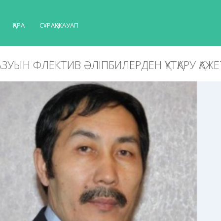
ҚАРА
СҰРАҚ-ЖАУАП
 ЖАЗУЫН ФЛЕКТИВ ӘЛІПБИЛЕРДЕН ҚҰТҚАРУ ҚАЖЕ