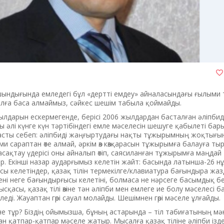
шындығында емледегі бұл «дертті емдеу» айналасындағы ғылыми 
алға баса алмаймыз, сәйкес шешім табыла қоймайды.
лдарын ескермегенде, берісі 2006 жылдардан басталған әліпби
 әлі күнге күн тәртібіндегі емле мәселесін шешуге қабылеті бар
басты себеп: әліпбиді жаңғыртудағы нақты тұжырымның жоқтығы
 сараптан өте алмай, әркім өз көзқарасын тұжырымға балауға т
сақтау үдерісі оны айналып өтіп, саясиланған тұжырымға маңдай 
ір. Екінші назар аударғымыз келетін жайт: басында латынша-26 
сы келетіндер, қазақ тілін термекілге/клавиатура бағындыра жаз
нені неге бағындырғысы келетіні, болмаса не нәрсеге басымдық бе
қасы, қазақ тілі өзіне тән әліпби мен емлеге ие болу мәселесі б
еледі. Жауаптан гөрі сауал молайды. Шешімнен гөрі мәселе ұлғайды.
е тұр? Біздің ойымызша, бұның астарында – тіл табиғатының мә
ан қатпар-қатпар мәселе жатыр. Мысалға қазақ тіліне әліпби ізд