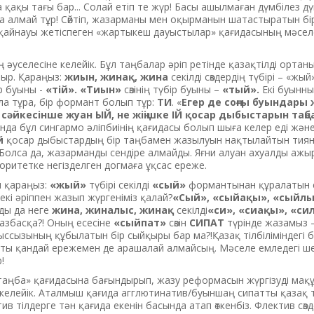
 қақы тағы бар... Солай етіп те жүр! Басы ашылмаған дүмбілез дү
аша алмай тұр! Сөйтіп, жазарманы мен оқырманын шатастыратын бі
р қайнауы жетіспеген «жартыкеш дауыстылар» қағидасының мәсел
ің әуселесіне келейік. Бұл таңбалар әріп ретінде қазақтілді ортан
ыр. Қараңыз:
жиын, жинақ, жина
секілді сөздердің түбірі – «жый
ір буыны -
«тій».
«Тиын»
сөзінің түбір буыны –
«тый».
Екі буынны
ола тұра, бір формант болып тұр:
ТИ
. «
Егер де соңғы буындары 
і сәйкесінше жуан ЫЙ, не жіңішке ІЙ қосар дыбыстарын таң
нда бұл сингармо әліпбиінің қағидасы болып шыға келер еді жән
й
қосар дыбыстардың бір таңбамен жазылуын нақтылайтын тия
 Болса да, жазарманды сендіре алмайды. Яғни алуан ахуалды аж
оритетке негізделген догмаға ұқсас ереже.
ы қараңыз:
«жый»
түбірі секілді
«сый»
формантынан құралатын сө
екі әріппен жазып жүргеніміз қалай?
«Сый», «сыйақы», «сыйлы
ды да неге
жина, жиналыс, жинақ
секілді
«си», «сиақы», «си
азбасқа?! Оның есесіне
«сыйпат»
сөзін
СИПАТ
түрінде жазамыз 
ссызының құбылатын бір сыйқыры бар ма?!Қазақ тілбіліміндегі б
ты қандай ережемен де арашалай алмайсың. Мәселе емледегі ше
!
р таңба» қағидасына бағындырып, жазу реформасын жүргізуді ма
келейік. Аталмыш қағида агглютинатив/буыншаң сипатты қазақ т
ктив тілдерге тән қағида екенін басында атап өткенбіз. Флектив сө