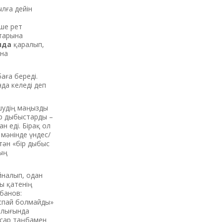
ылға дейін
еше рет
тарына
нда
қаралып,
ына
аға береді.
нда келеді деп
шудің маңызды
р дыбыстарды –
н еді. Бірақ ол
 мәнінде үндес/
 тән «бір дыбыс
тың
айналып, одан
ы қатенің
ұбанов:
аспай болмайды»
ралығында
осар таңбамен