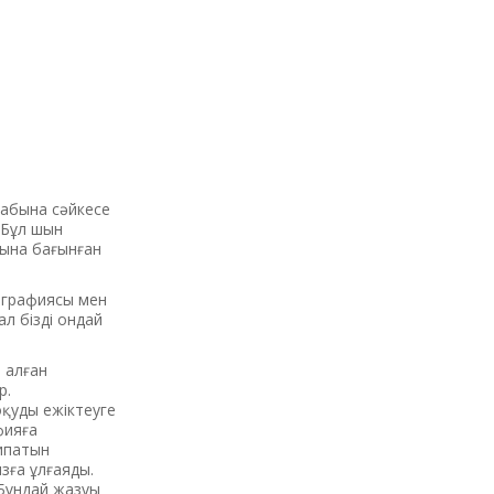
лабына сәйкесе
 Бұл шын
атына бағынған
фографиясы мен
л бізді ондай
 алған
р.
оқуды ежіктеуге
фияға
сипатын
зға ұлғаяды.
 Бұндай жазуы