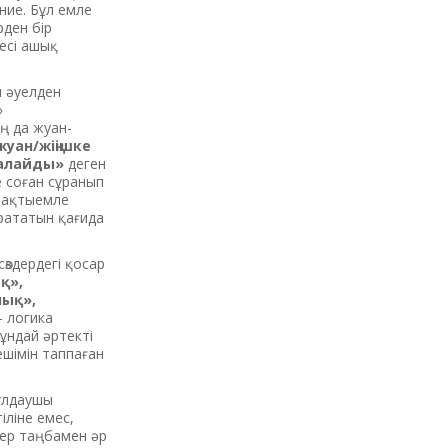
ние. Бұл емле
рден бір
есі ашық
ы әуелден
»
ң да жуан-
жуан/жіңішке
балайды»
деген
е соған сұранып
нақтыемле
ырататын қағида
здердегі қосар
қ»,
лық»,
– логика
ұндай әртекті
шімін таппаған
құлдаушы
іліне емес,
здер таңбамен әр