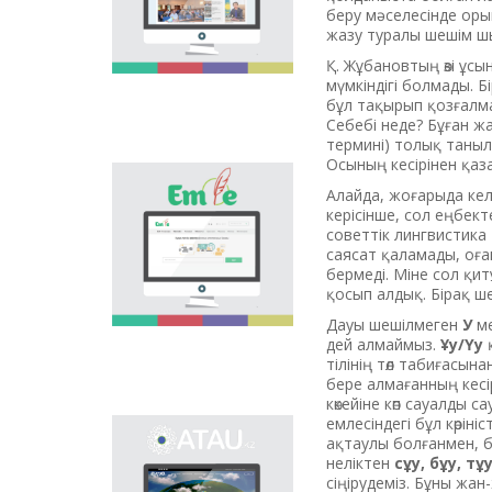
беру мәселесінде ор
насихаттаудың
жазу туралы шешім ш
маңызы аса зор.
Еліміздегі осы
Қ. Жұбановтың өзі ұсы
бағыттағы алғашқы
мүмкіндігі болмады. Б
жоба - "Тіл әлемі"
бұл тақырып қозғалмағ
порталы осындай
Себебі неде? Бұған ж
өзекті мәселені
термині) толық таныл
шешуге арналып, тіл
Осының кесірінен қаза
саясатын көпшілікке
«Emle.kz»
насихаттауға және
Алайда, жоғарыда кел
электрондық базасы
таныстыруға үлесін
керісінше, сол еңбект
қазақ тілінің
қосады.
советтік лингвистика 
орфографиясына
саясат қаламады, оған
арналған. Бұл базада
бермеді. Міне сол қит
қазақ тілінің
қосып алдық. Бірақ ше
қолданыстағы
Дауы шешілмеген
У
м
бекітілген
дей алмаймыз.
Ұу/Үу
қ
орфографиялық
тілінің төл табиғасы
сөздігі,
бере алмағанның кесі
орфографиялық
көкейіне көп сауалды 
ережелер, осы
емлесіндегі бұл көрін
салаға байланысты
Ономастикалық
ақтаулы болғанмен, 
ғылыми әдебиеттер
электрондық базаны
неліктен
сұу, бұу, тұ
берілген.
ашудың негізгі
сіңірудеміз. Бұны жан