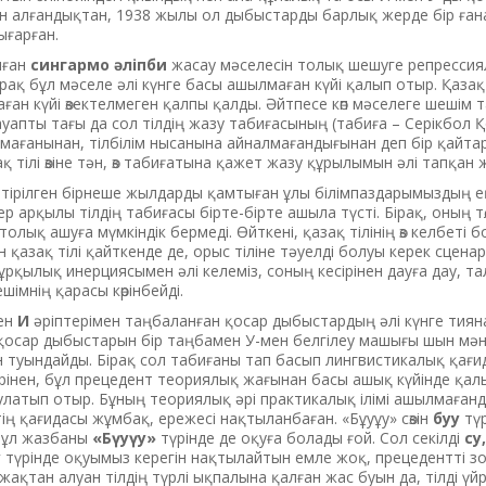
ын алғандықтан, 1938 жылы ол дыбыстарды барлық жерде бір ға
ығарған.
нған
сингармо әліпби
жасау мәселесін толық шешуге репрессия
ірақ бұл мәселе әлі күнге басы ашылмаған күйі қалып отыр. Қазақ 
ан күйі өзектелмеген қалпы қалды. Әйтпесе көп мәселеге шешім т
ауапты тағы да сол тілдің жазу табиғасының (табиға – Серікбол
мағанынан, тілбілім нысанына айналмағандығынан деп бір қайта
қ тілі өзіне тән, өз табиғатына қажет жазу құрылымын әлі тапқан 
тірілген бірнеше жылдарды қамтыған ұлы білімпаздарымыздың ең
ер арқылы тілдің табиғасы бірте-бірте ашыла түсті. Бірақ, оның тө
толық ашуға мүмкіндік бермеді. Өйткені, қазақ тілінің өз келбеті 
 қазақ тілі қайткенде де, орыс тіліне тәуелді болуы керек сцена
ұрқылық инерциясымен әлі келеміз, соның кесірінен дауға дау, т
шімнің қарасы көрінбейді.
ен
И
әріптерімен таңбаланған қосар дыбыстардың әлі күнге тиян
осар дыбыстарын бір таңбамен У-мен белгілеу машығы шын мән
нан туындайды. Бірақ сол табиғаны тап басып лингвистикалық қағ
рінен, бұл прецедент теориялық жағынан басы ашық күйінде қал
саулатып отыр. Бұның теориялық әрі практикалық ілімі ашылмаған
істің қағидасы жұмбақ, ережесі нақтыланбаған. «Бұуұу» сөзін
буу
түр
бұл жазбаны
«Бүуүу»
түрінде де оқуға болады ғой. Сол секілді
су,
у
түрінде оқуымыз керегін нақтылайтын емле жоқ, прецедентті з
-жақтан алуан тілдің түрлі ықпалына қалған жас буын да, тілді үй