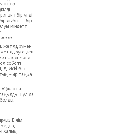
ның өзі
кілді
ринцип бір үнді
бір дыбыс – бір
луы міндетті
т
мәселе.
п, жетілдірумен
жетілдіруге ден
жетіспеді және
Сол себепті,
І, Е, И/Й
бес
тың «бір таңба
, У
(жарты
таңылды. Бұл да
 болды.
рғыз Білім
амедов,
сы Халық