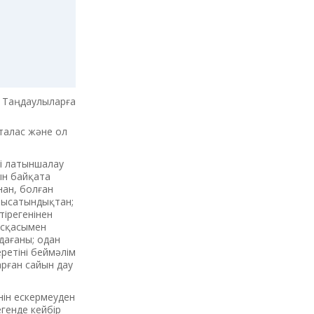
Таңдаулыларға
талас және ол
ді латыншалау
ын байқата
нан, болған
ырысатындықтан;
тірегенінен
нұсқасымен
дағаны; одан
ретіні беймәлім
арған сайын дау
нін ескермеуден
егенде кейбір