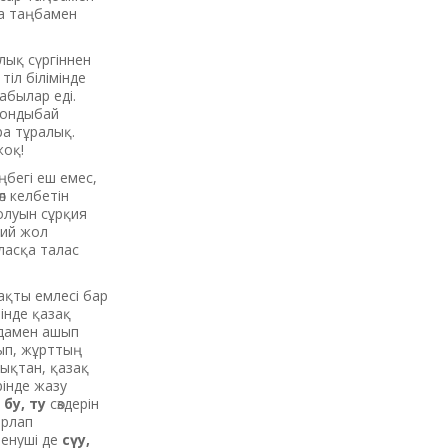
на таңбамен
лық сүргіннен
тіл білімінде
абылар еді.
 Қондыбай
ра тұралық.
жоқ!
бегі еш емес,
л келбетін
болуын сұрқия
рий жол
аласқа талас
ақты емлесі бар
інде қазақ
идамен ашып
ып, жұрттың
дықтан, қазақ
інде жазу
 бу, ту
сөздерін
орлап
ренуші де
сүу,