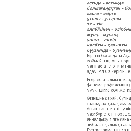
астнда – астында
болмағандқтан – б
әзрге – әзірге
ұтрлы - ұтырлы
тк – тік
әлпбійінен – әліпбиі
мұнң – мұның
үшкл – үшкіл
қалбты – қалыпты
бұуыннда – буынынд
Бірінші бағандағы Ақ
қоймайтын, оның орны
мәнінде агглютинативт
адам! Ал біз керісінше
Егер де аталмыш жазу
фонемаграфиясының ба
мүмкіндікке қол жеткі
Өкінішке қарай, бүгі
ғалымдар қазақ емлес
Агглютинатив тіл үші
мәжбүр ететін орашо
айналдыру тілге ғана
шұбалаңқылыққа айнал
Бұл жазарманды да ш