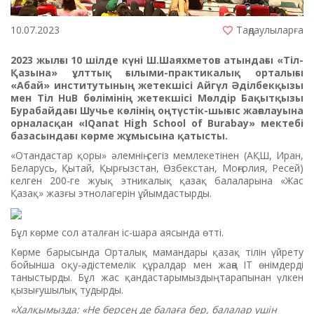
10.07.2023
Таңдаулыларға
2023 жылғы 10 шілде күні Ш.Шаяхметов атындағы «Тіл-
Қазына» ұлттық ғылыми-практикалық орталығы
«Абай» институтының жетекшісі Айгүл Әділбекқызы
мен Тіл HuB бөлімінің жетекшісі Мөлдір Бақытқызы
Бурабайдағы Шучье көлінің оңтүстік-шығыс жағалауына
орналасқан «IQanat High School of Burabay» мектебі
базасындағы көрме жұмысына қатысты.
«Отандастар қоры» әлемнің сегіз мемлекетінен (АҚШ, Иран,
Беларусь, Қытай, Қырғызстан, Өзбекстан, Моңғолия, Ресей)
келген 200-ге жуық этникалық қазақ балаларына «Жас
Қазақ» жазғы этнолагерін ұйымдастырды.
Бұл көрме сол аталған іс-шара аясында өтті.
Көрме барысында Орталық мамандары қазақ тілін үйрету
бойынша оқу-әдістемелік құралдар мен жаңа IT өнімдерді
таныстырды. Бұл жас қандастарымыздың тарапынан үлкен
қызығушылық тудырды.
«Халқымызда: «Не берсең де балаға бер, балалар үшін