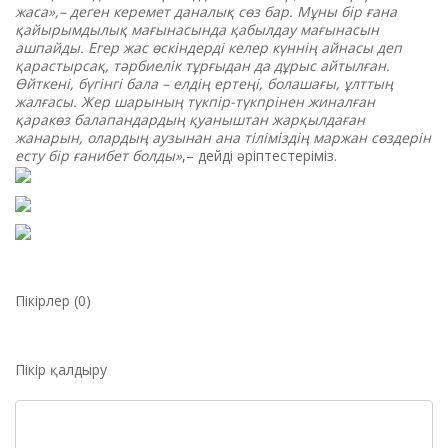
жаса»,– деген керемет даналық сөз бар. Мұны бір ғана
қайырымдылық мағынасында қабылдау мағынасын
ашпайды. Егер жас өскіндерді келер күннің айнасы деп
қарастырсақ, тәрбиелік тұрғыдан да дұрыс айтылған.
Өйткені, бүгінгі бала – елдің ертеңі, болашағы, ұлттың
жалғасы. Жер шарының түкпір-түкпрінен жиналған
қаракөз балапандардың қуаныштан жарқылдаған
жанарын, олардың аузынан ана тіліміздің маржан сөздерін
есту бір ғанибет болды»
,– дейді әріптестеріміз.
Пікірлер (0)
Пікір қалдыру