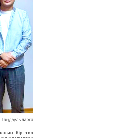
Таңдаулыларға
ғының бір топ