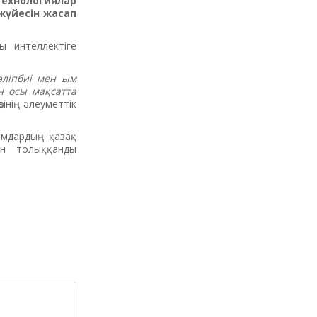
технологиялар
жүйесін жасап
ы интеллектіге
әліпбиі мен ым
н осы мақсатта
інің әлеуметтік
амдардың қазақ
ін толыққанды