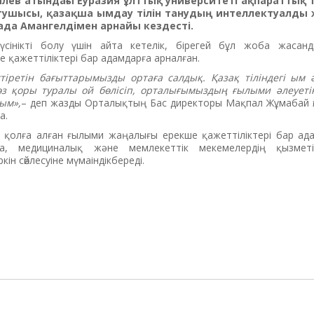
лев атындағы Еуразия ұлттық университеті ақпараттық 
тушысы, қазақша ымдау тілін танудың интеллектуалды 
зада Амангелдімен арнайы кездесті.
сінікті болу үшін айта кетелік, бірегей бұл жоба жасанд
ше қажеттіліктері бар адамдарға арналған.
тіретін бағыттарымызды ортаға салдық. Қазақ тіліндегі ым 
сөз қоры туралы ой бөлісіп, орталығымыздың ғылыми әлеуеті
ым»,
– деп жазды Орталықтың Бас директоры Мақпал Жұмабай өз
а.
ң қолға алған ғылыми жаңалығы ерекше қажеттіліктері бар ад
ына, медициналық және мемлекеттік мекемелердің қызмет
ін сөйлесуіне мүмаіндікбереді.