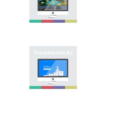
мақсаты - еліміздің
өңірлеріндегі көше,
елдімекен,
мекемелер мен түрлі
нысандарға берілген
атауларды жинақтап,
қазақ
ономастикасының
біртұтас жүйесін жасау
арқылы
"Termincom.kz" сайты
ономастикалық
- қазақ
атауларды
терминологиясын
біріздендіру.
жүйелеуге,
терминологиялық
қорды толықтыруға,
терминдерді және
атауларды қазақ
тілінің нормаларына
сәйкес реттеуге үлес
қосады. Осы мақсатты
орындау үшін сайтта
осы уақытқа дейін
терминдердің
барлығы қамтылған.