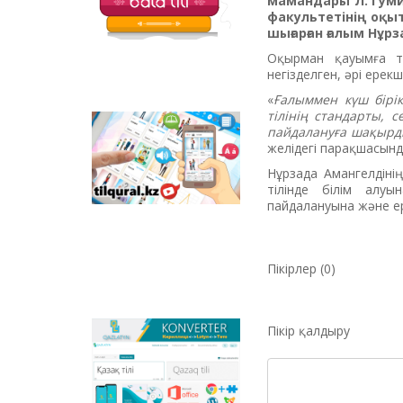
мамандары Л. Гуми
балаларға арналған
факультетінің оқы
қызықты тапсырмалар
шығарған ғалым Нұр
мен қазақ тіліндегі
отандық
Оқырман қауымға тү
анимациялық
негізделген, әрі ерек
фильмдер
«
Ғалыммен күш бірік
орналастырылған.
тілінің стандарты, 
пайдалануға шақырд
Tilqural.kz –
желідегі парақшасынд
мемлекеттік тілді
деңгейлеп үйренуге
Нұрзада Амангелдіні
арналған веб-
тілінде білім алу
сервис. Сайтта А1
пайдалануына және ерк
деңгейі бойынша
жаңа әліпби мен
емле ережелерін
жазу, оқуды
Пікірлер (0)
меңгертуге арналған
онлайн курс
орналастырылған.
Пікір қалдыру
Qazlatyn.kz –
мәтіндерді кирилден
латынға және төте
жазуға онлайн түрде