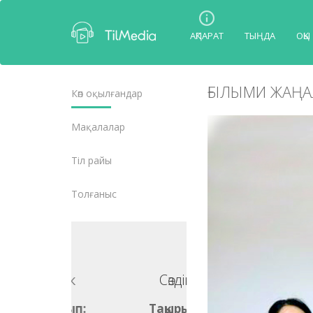
АҚПАРАТ
ТЫҢДА
ОҚЫ
ҒЫЛЫМИ ЖАҢА
Көп оқылғандар
Мақалалар
Тіл райы
Толғаныс
Сөздік
Сөздік
ақырып:
Тақырып: