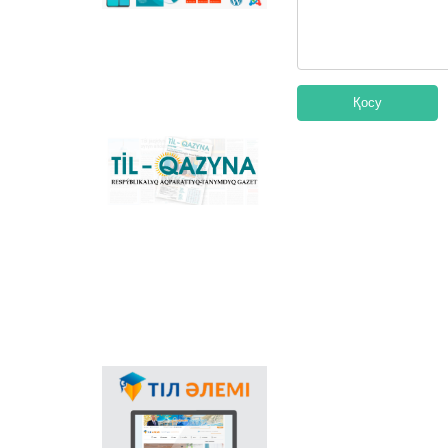
сәйкестендіретін
көпфункционалды
конвертер және
Қазақстандағы латын
графикасына көшу
үдерісін сүйемелдейтін
Қосу
негізгі ұлттық портал.
Конвертер
бағдарламасының
«Til-Qazyna»
Windows-қа арналған
республикалық
offline-нұсқасын, MS
ақпараттық-танымдық
Office пакетіне
газеті
арналған
қосымшаларды,
плагиндерді және
Android, iOS
платформаларына
арналған мобильді
қосымшаларын жүктеп
алуға болады.
Мемлекеттік тілдің
қолданыс аясының
кеңеюінде ғаламтор
арқылы тілді