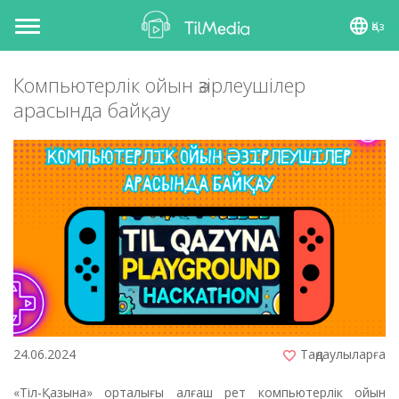
Қаз
Toggle
navigation
Компьютерлік ойын әзірлеушілер
арасында байқау
24.06.2024
Таңдаулыларға
«Тіл-Қазына» орталығы алғаш рет компьютерлік ойын