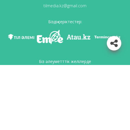
tilmedia.kz@gmail.com
Біздің серіктестер:
Біз әлеуметттік желілерде
Қосымшаны жүктеу
Қазақстан Республикасының Білім және ғылым министрлігі Тіл саясаты