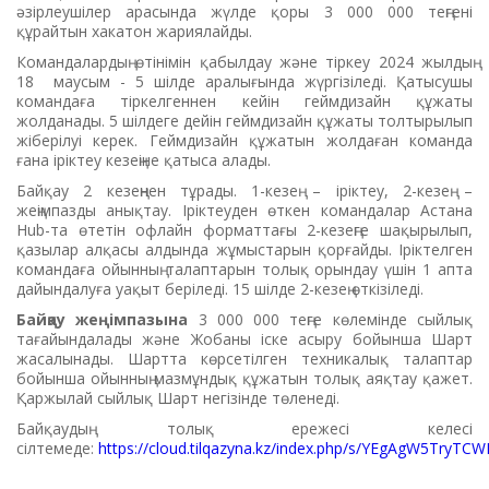
әзірлеушілер арасында жүлде қоры 3 000 000 теңгені
құрайтын хакатон жариялайды.
Командалардың өтінімін қабылдау және тіркеу 2024 жылдың
18 маусым - 5 шілде аралығында жүргізіледі. Қатысушы
командаға тіркелгеннен кейін геймдизайн құжаты
жолданады. 5 шілдеге дейін геймдизайн құжаты толтырылып
жіберілуі керек. Геймдизайн құжатын жолдаған команда
ғана іріктеу кезеңіне қатыса алады.
Байқау 2 кезеңнен тұрады. 1-кезең – іріктеу, 2-кезең –
жеңімпазды анықтау. Іріктеуден өткен командалар Астана
Hub-та өтетін офлайн форматтағы 2-кезеңге шақырылып,
қазылар алқасы алдында жұмыстарын қорғайды. Іріктелген
командаға ойынның талаптарын толық орындау үшін 1 апта
дайындалуға уақыт беріледі. 15 шілде 2-кезең өткізіледі.
Байқау жеңімпазына
3 000 000 теңге көлемінде сыйлық
тағайындалады және Жобаны іске асыру бойынша Шарт
жасалынады. Шартта көрсетілген техникалық талаптар
бойынша ойынның мазмұндық құжатын толық аяқтау қажет.
Қаржылай сыйлық Шарт негізінде төленеді.
Байқаудың толық ережесі келесі
сілтемеде:
https://cloud.tilqazyna.kz/index.php/s/YEgAgW5TryTC