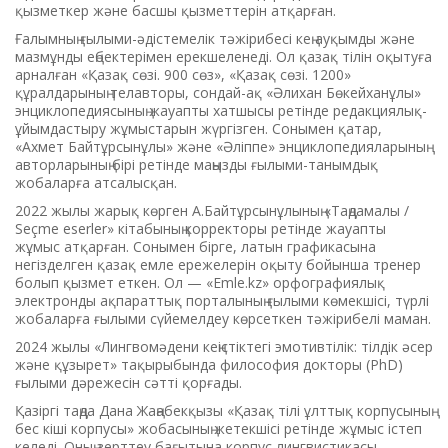
қызметкер және басшы қызметтерін атқарған.
Ғалымның ғылыми-әдістемелік тәжірибесі кең ауқымды және
мазмұнды еңбектерімен ерекшеленеді. Ол қазақ тілін оқытуға
арналған «Қазақ сөзі. 900 сөз», «Қазақ сөзі. 1200»
құралдарының телавторы, сондай-ақ «Әлихан Бөкейханұлы»
энциклопедиясының жауапты хатшысы ретінде редакциялық-
ұйымдастыру жұмыстарын жүргізген. Сонымен қатар,
«Ахмет Байтұрсынұлы» және «Әліппе» энциклопедияларының
авторларының бірі ретінде маңызды ғылыми-танымдық
жобаларға атсалысқан.
2022 жылы жарық көрген А.Байтұрсынұлының «Таңдамалы /
Seçme eserler» кітабының корректоры ретінде жауапты
жұмыс атқарған. Сонымен бірге, латын графикасына
негізделген қазақ емле ережелерін оқыту бойынша тренер
болып қызмет еткен. Ол — «Emle.kz» орфографиялық
электронды ақпараттық порталының ғылыми көмекшісі, түрлі
жобаларға ғылыми сүйемелдеу көрсеткен тәжірибелі маман.
2024 жылы «Лингвомәдени кеңістіктегі эмотивтілік: тілдік әсер
және құзырет» тақырыбында философия докторы (PhD)
ғылыми дәрежесін сәтті қорғады.
Қазіргі таңда Дана Жаңабекқызы «Қазақ тілі ұлттық корпусының
бес кіші корпусы» жобасының жетекшісі ретінде жұмыс істеп
келеді. Оның зерттеу бағытына корпус лингвистикасы,