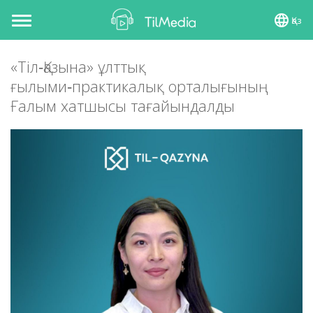
Қаз
Toggle
navigation
«Тіл‑Қазына» ұлттық
ғылыми‑практикалық орталығының
Ғалым хатшысы тағайындалды