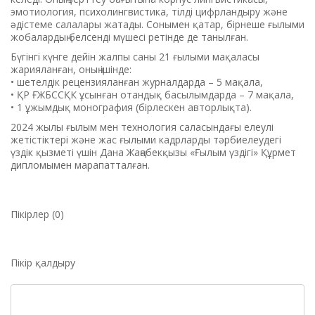
эмотиология, психолингвистика, тілді цифрландыру және
әдістеме салалары жатады. Сонымен қатар, бірнеше ғылыми
жобалардың белсенді мүшесі ретінде де танылған.
Бүгінгі күнге дейін жалпы саны 21 ғылыми мақаласы
жарияланған, оның ішінде:
• шетелдік рецензияланған журналдарда – 5 мақала,
• ҚР ҒЖБССҚК ұсынған отандық басылымдарда – 7 мақала,
• 1 ұжымдық монография (бірлескен авторлықта).
2024 жылы ғылым мен технология саласындағы елеулі
жетістіктері және жас ғылыми кадрларды тәрбиелеудегі
үздік қызметі үшін Дана Жаңабекқызы «Ғылым үздігі» Құрмет
дипломымен марапатталған.
Пікірлер (0)
Пікір қалдыру