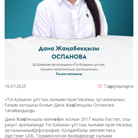
10.07.2025
Таңдаулыларға
«Тіл‑Қазына» ұлттық ғылыми‑практикалық орталығының
Ғалым хатшысы болып Дана Жаңабекқызы Оспанова
тағайындалды.
Дана Жаңабекқызы өзінің еңбек жолын 2017 жылы бастап, осы
уақыт аралығында Тіл-Қазына» ұлттық ғылыми-практикалық
орталығының Орфография, Қолданбалы лингвистика,
Әдістеме LAB, Терминология бөлімдерінде ғылыми